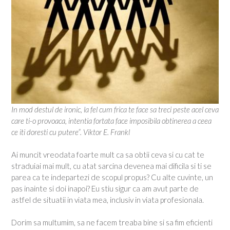
In mod destul de ironic, la fel cum frica te face sa treci peste acel ceva
care ti-o provoaca, intentia fortata face imposibila obtinerea a ceea
ce iti doresti cu putere”. Viktor E. Frankl
Ai muncit vreodata foarte mult ca sa obtii ceva si cu cat te
straduiai mai mult, cu atat sarcina devenea mai dificila si ti se
parea ca te indepartezi de scopul propus? Cu alte cuvinte, un
pas inainte si doi inapoi? Eu stiu sigur ca am avut parte de
astfel de situatii in viata mea, inclusiv in viata profesionala.
Dorim sa multumim, sa ne facem treaba bine si sa fim eficienti