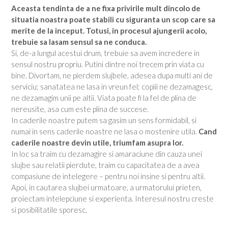
Aceasta tendinta de a ne fixa privirile mult dincolo de
situatia noastra poate stabili cu siguranta un scop care sa
merite de la inceput. Totusi, in procesul ajungerii acolo,
trebuie sa lasam sensul sa ne conduca.
Si, de-a lungul acestui drum, trebuie sa avem incredere in
sensul nostru propriu. Putini dintre noi trecem prin viata cu
bine. Divortam, ne pierdem slujbele, adesea dupa multi ani de
serviciu; sanatatea ne lasa in vreun fel; copiii ne dezamagesc,
ne dezamagim unii pe altii. Viata poate fi la fel de plina de
nereusite, asa cum este plina de succese.
In caderile noastre putem sa gasim un sens formidabil, si
numai in sens caderile noastre ne lasa o mostenire utila.
Cand
caderile noastre devin utile, triumfam asupra lor.
In loc sa traim cu dezamagire si amaraciune din cauza unei
slujbe sau relatii pierdute, traim cu capacitatea de a avea
compasiune de intelegere – pentru noi insine si pentru altii.
Apoi, in cautarea slujbei urmatoare, a urmatorului prieten,
proiectam intelepciune si experienta. Interesul nostru creste
si posibilitatile sporesc.