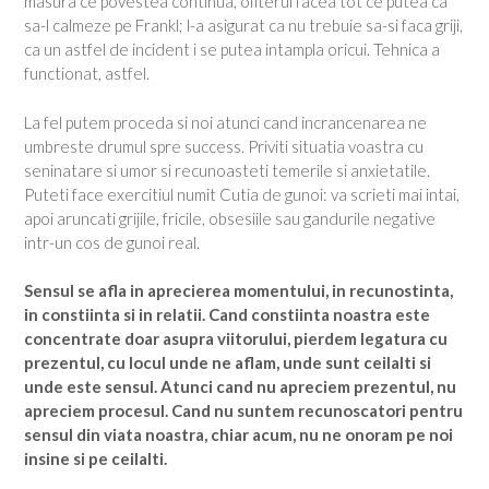
masura ce povestea continua, ofiterul facea tot ce putea ca
sa-l calmeze pe Frankl; l-a asigurat ca nu trebuie sa-si faca griji,
ca un astfel de incident i se putea intampla oricui. Tehnica a
functionat, astfel.
La fel putem proceda si noi atunci cand incrancenarea ne
umbreste drumul spre success. Priviti situatia voastra cu
seninatare si umor si recunoasteti temerile si anxietatile.
Puteti face exercitiul numit Cutia de gunoi: va scrieti mai intai,
apoi aruncati grijile, fricile, obsesiile sau gandurile negative
intr-un cos de gunoi real.
Sensul se afla in aprecierea momentului, in recunostinta,
in constiinta si in relatii. Cand constiinta noastra este
concentrate doar asupra viitorului, pierdem legatura cu
prezentul, cu locul unde ne aflam, unde sunt ceilalti si
unde este sensul. Atunci cand nu apreciem prezentul, nu
apreciem procesul. Cand nu suntem recunoscatori pentru
sensul din viata noastra, chiar acum, nu ne onoram pe noi
insine si pe ceilalti.