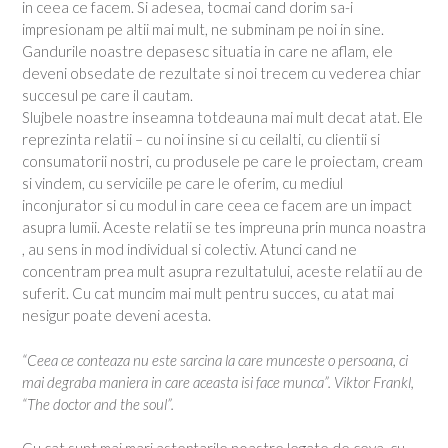
in ceea ce facem. Si adesea, tocmai cand dorim sa-i
impresionam pe altii mai mult, ne subminam pe noi in sine.
Gandurile noastre depasesc situatia in care ne aflam, ele
deveni obsedate de rezultate si noi trecem cu vederea chiar
succesul pe care il cautam.
Slujbele noastre inseamna totdeauna mai mult decat atat. Ele
reprezinta relatii – cu noi insine si cu ceilalti, cu clientii si
consumatorii nostri, cu produsele pe care le proiectam, cream
si vindem, cu serviciile pe care le oferim, cu mediul
inconjurator si cu modul in care ceea ce facem are un impact
asupra lumii. Aceste relatii se tes impreuna prin munca noastra
, au sens in mod individual si colectiv. Atunci cand ne
concentram prea mult asupra rezultatului, aceste relatii au de
suferit. Cu cat muncim mai mult pentru succes, cu atat mai
nesigur poate deveni acesta.
“Ceea ce conteaza nu este sarcina la care munceste o persoana, ci
mai degraba maniera in care aceasta isi face munca”. Viktor Frankl,
“The doctor and the soul”.
Cu cat sunt mai mari asteptarile noastre legate de ceva, cu