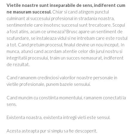
Vietile noastre sunt inseparabile de sens, indiferent cum
ne masuram succesul.
Chiar si cand atingem punctul
culminant al succesului profesional in stradania noastra,
sentimentele care insotesc succesul sunt trecatoare. Scopul
a fost atins, acum ce urmeaza? Brusc apare un sentiment de
scufundare, se instaleaza vidul si ne intrebam care este rostul
a tot. Cand pretuim procesul, finalul devine un nou inceput. In
munca, atunci cand acordam atentie celor din jurul nostru si
integritatii procesului, traim un succes nemasurat, indiferent
de rezultat.
Cand ramanem credinciosi valorilor noastre personale in
vietile profesionale, punem bazele sensului.
Cand muncim cu constiinta momentului, ramanem conectati la
sens.
Existenta noastra, existenta intregii vieti este sensul.
Acesta asteapta pur si simplu sa fie descoperit.