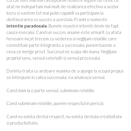
atat ne indepartam mai mult de realizarea efectiva a acelui
lucru si suntem tot mai putin capabili sa participam la
desfasurarea cu succes a acestuia. Frankl o numeste
intentie paradoxala
. Bunele noastre intentii devin de fapt
cauza esecului. Cand un succes anume este urmarit cu atata
fervoare incat trecem cu vederea si neglijam relatiile care
connstituie parte integranta a succesului, punem bazele a
ceva ce merge prost. Succesul ne scapa din mana. Neglijam
propriul sens, sensul celorlalti si sensul procesului.
Dorinta traita cu ardoare maxima de a ajunge la scopul propus
se interpune in calea succesului, ea anuleaza sensul.
Cand dam la o parte sensul, subminam relatiile.
Cand subminam relatiile, punem respectul in pericol.
Cand nu exista destul respect, nu exista destula creativitate
si productivitate.