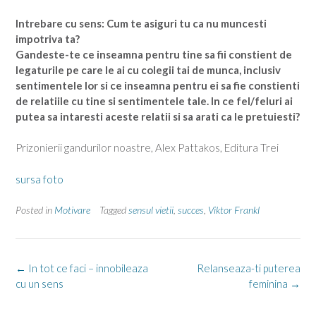
Intrebare cu sens: Cum te asiguri tu ca nu muncesti
impotriva ta?
Gandeste-te ce inseamna pentru tine sa fii constient de
legaturile pe care le ai cu colegii tai de munca, inclusiv
sentimentele lor si ce inseamna pentru ei sa fie constienti
de relatiile cu tine si sentimentele tale. In ce fel/feluri ai
putea sa intaresti aceste relatii si sa arati ca le pretuiesti?
Prizonierii gandurilor noastre, Alex Pattakos, Editura Trei
sursa foto
Posted in
Motivare
Tagged
sensul vietii
,
succes
,
Viktor Frankl
Post
←
In tot ce faci – innobileaza
Relanseaza-ti puterea
navigation
cu un sens
feminina
→