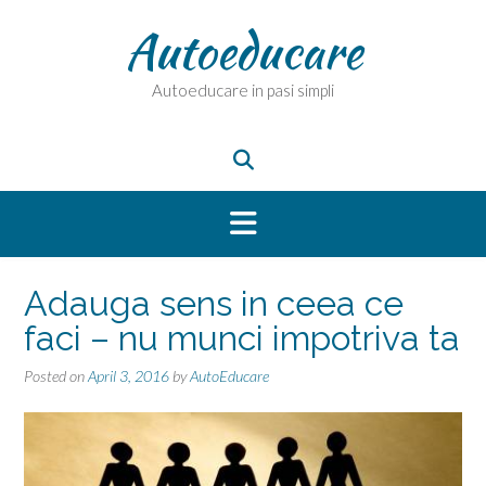
Skip
Autoeducare
to
content
Autoeducare in pasi simpli
Adauga sens in ceea ce
faci – nu munci impotriva ta
Posted on
April 3, 2016
by
AutoEducare