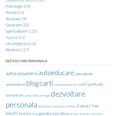
Oameni de succes
(10)
Psihologie
(53)
Relatii
(11)
Relaxare
(9)
Sanatate
(30)
Spiritualitate
(125)
Succes
(11)
Uncategorized
(1)
Wellness
(17)
DEZVOLTARE PERSONALA
autoeducare
autocunoastere
autosugestie
carti
blog
carti spirituale
autovindecare
carti autoeducare
dezvoltare
comunicare
cuplu
dale carnegie
personala
Eckhart Tolle
dezvoltare spirituala
echilibru
emotii
gandirea pozitiva
fericire
frica
iertare
iluminare
intrebari