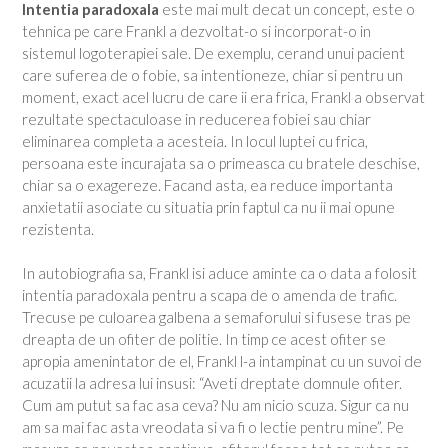
Intentia paradoxala
este mai mult decat un concept, este o
tehnica pe care Frankl a dezvoltat-o si incorporat-o in
sistemul logoterapiei sale. De exemplu, cerand unui pacient
care suferea de o fobie, sa intentioneze, chiar si pentru un
moment, exact acel lucru de care ii era frica, Frankl a observat
rezultate spectaculoase in reducerea fobiei sau chiar
eliminarea completa a acesteia. In locul luptei cu frica,
persoana este incurajata sa o primeasca cu bratele deschise,
chiar sa o exagereze. Facand asta, ea reduce importanta
anxietatii asociate cu situatia prin faptul ca nu ii mai opune
rezistenta.
In autobiografia sa, Frankl isi aduce aminte ca o data a folosit
intentia paradoxala pentru a scapa de o amenda de trafic.
Trecuse pe culoarea galbena a semaforului si fusese tras pe
dreapta de un ofiter de politie. In timp ce acest ofiter se
apropia amenintator de el, Frankl l-a intampinat cu un suvoi de
acuzatii la adresa lui insusi: “Aveti dreptate domnule ofiter.
Cum am putut sa fac asa ceva? Nu am nicio scuza. Sigur ca nu
am sa mai fac asta vreodata si va fi o lectie pentru mine”. Pe