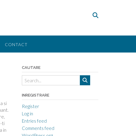
CONTACT
CAUTARE
INREGISTRARE
a si
Register
mant.
Log in
re,
Entries feed
-ti
Comments feed
a in
WordPress.org