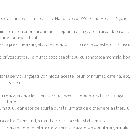
es desprinse din cartea: “The Handbook of Work and Health Psychol
mna primirea unor sarcini sau asteptari ale angajatorului ce depasesc
surselor angajatului
aza presiunea sangelui, creste acidul uric, creste colesterolul si riscu
ce privesc stresul la munca asociaza stresul cu sanatatea mentala, boa
tiilor la servici, angajatii vor inlocui aceste lipsuri prin fumat, cafeina, etc.
e ale stresului.
umeaza, si daca le interzici sa fumeze. Ei trebuie practic sa invinga
 interior.
fumatului, dar este de scurta durata, urmata de o crestere a stresului
calitatii somnului, putand determina chiar si absenta sa.
smul – absentele repetate de la servici cauzate de dorinta angajatului