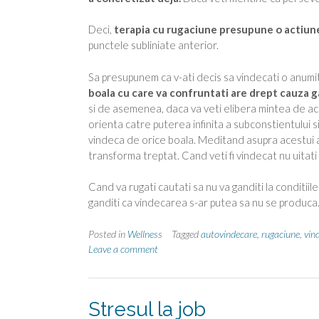
Deci,
terapia cu rugaciune presupune o actiune 
punctele subliniate anterior.
Sa presupunem ca v-ati decis sa vindecati o anumit
boala cu care va confruntati are drept cauza ga
si de asemenea, daca va veti elibera mintea de ac
orienta catre puterea infinita a subconstientului s
vindeca de orice boala. Meditand asupra acestui a
transforma treptat. Cand veti fi vindecat nu uitati s
Cand va rugati cautati sa nu va ganditi la conditiil
ganditi ca vindecarea s-ar putea sa nu se produca
Posted in
Wellness
Tagged
autovindecare
,
rugaciune
,
vin
Leave a comment
Stresul la job