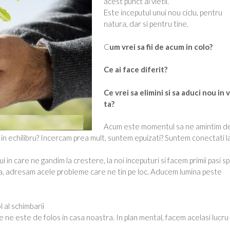
acest punct al vietii.
Este inceputul unui nou ciclu, pentru
natura, dar si pentru tine.
C
um vrei sa fii de acum in colo?
Ce ai face diferit?
Ce vrei sa elimini si sa aduci nou in 
ta?
Acum este momentul sa ne amintim de
in echilibru? Incercam prea mult, suntem epuizati? Suntem conectati l
 in care ne gandim la crestere, la noi inceputuri si facem primii pasi s
ra, adresam acele probleme care ne tin pe loc. Aducem lumina peste
 al schimbarii
 ne este de folos in casa noastra. In plan mental, facem acelasi lucru