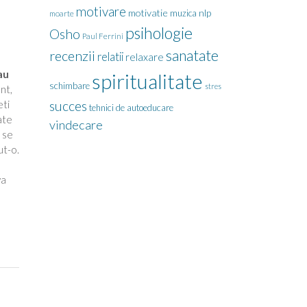
motivare
motivatie
nlp
muzica
moarte
psihologie
Osho
Paul Ferrini
sanatate
recenzii
relatii
relaxare
au
spiritualitate
schimbare
stres
nt,
eti
succes
tehnici de autoeducare
ate
vindecare
 se
ut-o.
va