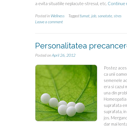
a evita situatiile neplacute-stresul, etc.
Continue 
Posted in
Wellness
Tagged
fumat
,
job
,
sanatate
,
stres
Leave a comment
Personalitatea precance
Posted on
April 26, 2012
Postez acest
ca unii oame
semenele adu
era si cazul
una din prob
Homeopatia aj
suprafata emo
suprafata, i
jos. Mergand
dar mai lent