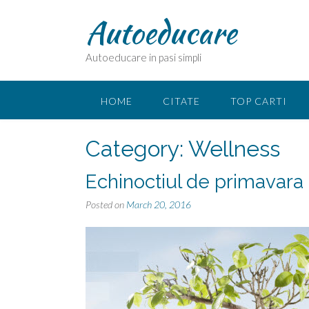
Skip
Autoeducare
to
content
Autoeducare in pasi simpli
HOME
CITATE
TOP CARTI
Category:
Wellness
Echinoctiul de primavara
Posted on
March 20, 2016