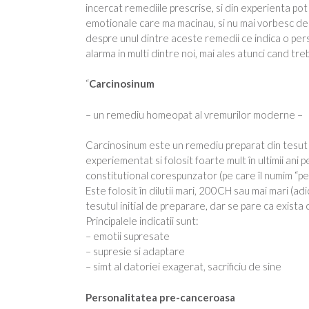
incercat remediile prescrise, si din experienta po
emotionale care ma macinau, si nu mai vorbesc desp
despre unul dintre aceste remedii ce indica o per
alarma in multi dintre noi, mai ales atunci cand tr
“
Carcinosinum
– un remediu homeopat al vremurilor moderne –
Carcinosinum este un remediu preparat din tesut t
experiementat si folosit foarte mult în ultimii ani 
constitutional corespunzator (pe care îl numim “p
Este folosit în dilutii mari, 200CH sau mai mari (adi
tesutul initial de preparare, dar se pare ca exista o 
Principalele indicatii sunt:
– emotii supresate
– supresie si adaptare
– simt al datoriei exagerat, sacrificiu de sine
Personalitatea pre-canceroasa