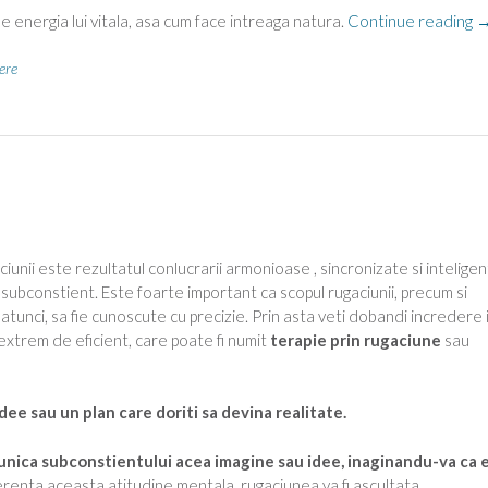
“
 energia lui vitala, asa cum face intreaga natura.
Continue reading
d
p
ere
–
u
n
i
iunii este rezultatul conlucrarii armonioase , sincronizate si intelige
 subconstient. Este foarte important ca scopul rugaciunii, precum si
unci, sa fie cunoscute cu precizie. Prin asta veti dobandi incredere 
xtrem de eficient, care poate fi numit
terapie prin rugaciune
sau
dee sau un plan care doriti sa devina realitate.
nica subconstientului acea imagine sau idee, inaginandu-va ca e
enta aceasta atitudine mentala, rugaciunea va fi ascultata.