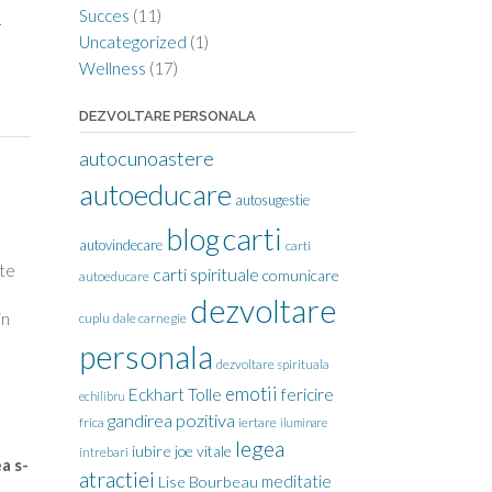
Succes
(11)
Echinoctiul
→
Uncategorized
(1)
e
rimavara
Wellness
(17)
n
DEZVOLTARE PERSONALA
ou
autocunoastere
nceput”
autoeducare
autosugestie
carti
blog
autovindecare
carti
nte
carti spirituale
comunicare
autoeducare
dezvoltare
in
cuplu
dale carnegie
personala
dezvoltare spirituala
emotii
Eckhart Tolle
fericire
echilibru
gandirea pozitiva
frica
iertare
iluminare
legea
iubire
joe vitale
intrebari
a s-
atractiei
meditatie
Lise Bourbeau