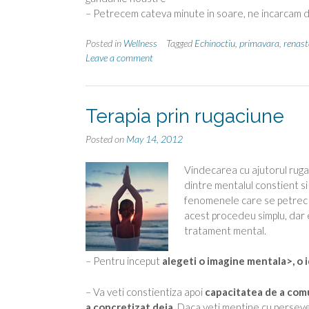
– Petrecem cateva minute in soare, ne incarcam de
Posted in
Wellness
Tagged
Echinoctiu
,
primavara
,
renast
Leave a comment
Terapia prin rugaciune
Posted on
May 14, 2012
Vindecarea cu ajutorul rugac
dintre mentalul constient si
fenomenele care se petrec at
acest procedeu simplu, dar e
tratament mental.
– Pentru inceput
alegeti o imagine mentala>, o i
– Va veti constientiza apoi
capacitatea de a comu
a concretizat deja.
Daca veti mentine cu persever