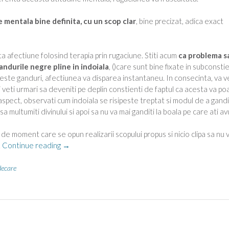
mentala bine definita, cu un scop clar
, bine precizat, adica exact
a afectiune folosind terapia prin rugaciune. Stiti acum
ca problema s
ndurile negre pline in indoiala
, (
)care sunt bine fixate in subconstie
este ganduri, afectiunea va disparea instantaneu. In consecinta, va v
i veti urmari sa deveniti pe deplin constienti de faptul ca acesta va po
spect, observati cum indoiala se risipeste treptat si modul de a gandi
a multumiti divinului si apoi sa nu va mai ganditi la boala pe care ati av
e de moment care se opun realizarii scopului propus si nicio clipa sa nu 
“Terapia
.
Continue reading
→
prin
rugaciune”
decare