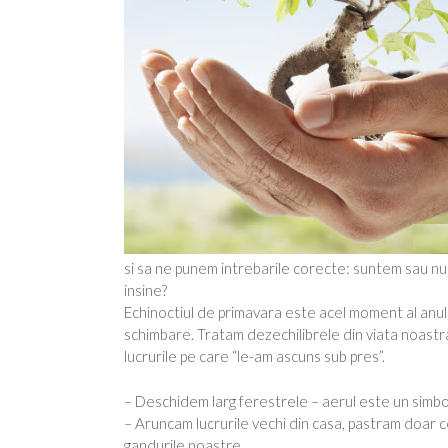
si sa ne punem intrebarile corecte: suntem sau nu 
insine?
Echinoctiul de primavara este acel moment al anului
schimbare. Tratam dezechilibrele din viata noast
lucrurile pe care “le-am ascuns sub pres”.
– Deschidem larg ferestrele – aerul este un simbol
– Aruncam lucrurile vechi din casa, pastram doar ce
gandurile noastre