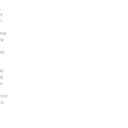
,
de
i
 mai
mp
ama
e
le
l.
de
 este
ca,