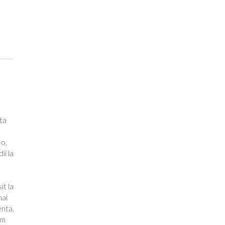
ta
-o,
ii la
it la
mai
enta,
am