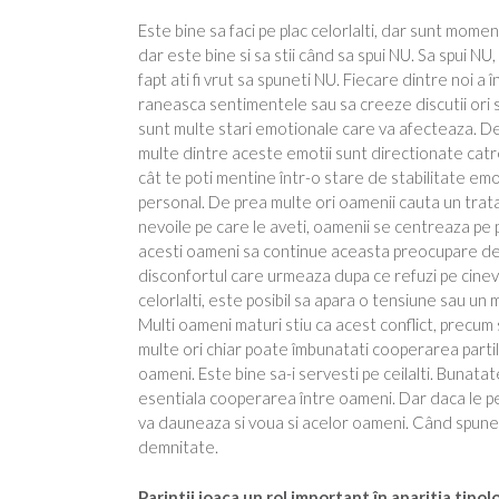
Este bine sa faci pe plac celorlalti, dar sunt mome
dar este bine si sa stii când sa spui NU. Sa spui NU
fapt ati fi vrut sa spuneti NU. Fiecare dintre noi a
raneasca sentimentele sau sa creeze discutii ori s
sunt multe stari emotionale care va afecteaza. De
multe dintre aceste emotii sunt directionate catre v
cât te poti mentine într-o stare de stabilitate em
personal. De prea multe ori oamenii cauta un tratam
nevoile pe care le aveti, oamenii se centreaza pe pr
acesti oameni sa continue aceasta preocupare de 
disconfortul care urmeaza dupa ce refuzi pe cineva
celorlalti, este posibil sa apara o tensiune sau un m
Multi oameni maturi stiu ca acest conflict, precum 
multe ori chiar poate îmbunatati cooperarea partilo
oameni. Este bine sa-i servesti pe ceilalti. Bunata
esentiala cooperarea între oameni. Dar daca le pe
va dauneaza si voua si acelor oameni. Când spuneti N
demnitate.
Parintii joaca un rol important în aparitia tipo