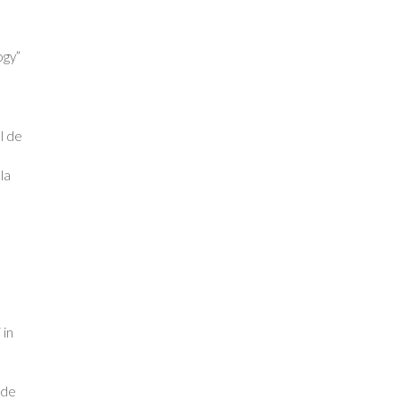
ogy”
l de
la
 in
 de