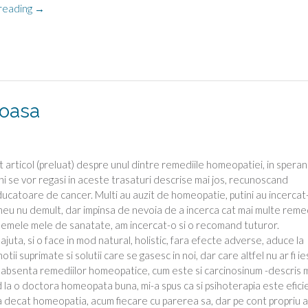
“Stresul
reading
→
la
job”
roasa
 articol (preluat) despre unul dintre remediile homeopatiei, in speran
ni se vor regasi in aceste trasaturi descrise mai jos, recunoscand
catoare de cancer. Multi au auzit de homeopatie, putini au incercat
 meu nu demult, dar impinsa de nevoia de a incerca cat mai multe remed
lemele mele de sanatate, am incercat-o si o recomand tuturor.
uta, si o face in mod natural, holistic, fara efecte adverse, aduce la
tii suprimate si solutii care se gasesc in noi, dar care altfel nu ar fi ies
n absenta remediilor homeopatice, cum este si carcinosinum -descris 
 la o doctora homeopata buna, mi-a spus ca si psihoterapia este efici
a decat homeopatia, acum fiecare cu parerea sa, dar pe cont propriu 