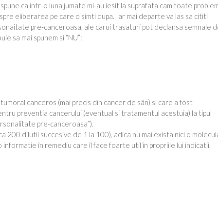
t spune ca intr-o luna jumate mi-au iesit la suprafata cam toate proble
re eliberarea pe care o simti dupa. Iar mai departe va las sa cititi
sonaitate pre-canceroasa, ale carui trasaturi pot declansa semnale 
ebuie sa mai spunem si “NU”:
umoral canceros (mai precis din cancer de sân) si care a fost
pentru preventia cancerului (eventual si tratamentul acestuia) la tipul
ersonalitate pre-canceroasa”).
ca 200 dilutii succesive de 1 la 100), adica nu mai exista nici o molecul
informatie în remediu care îl face foarte util în propriile lui indicatii.