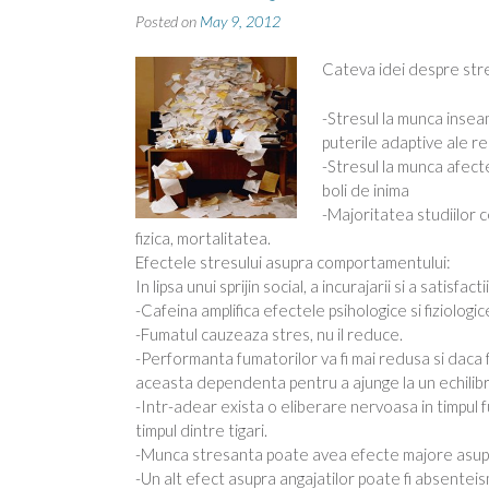
Posted on
May 9, 2012
Cateva idei despre str
-Stresul la munca insea
puterile adaptive ale re
-Stresul la munca afecte
boli de inima
-Majoritatea studiilor 
fizica, mortalitatea.
Efectele stresului asupra comportamentului:
In lipsa unui sprijin social, a incurajarii si a satisfac
-Cafeina amplifica efectele psihologice si fiziologic
-Fumatul cauzeaza stres, nu il reduce.
-Performanta fumatorilor va fi mai redusa si daca f
aceasta dependenta pentru a ajunge la un echilibru
-Intr-adear exista o eliberare nervoasa in timpul 
timpul dintre tigari.
-Munca stresanta poate avea efecte majore asupra 
-Un alt efect asupra angajatilor poate fi absentei