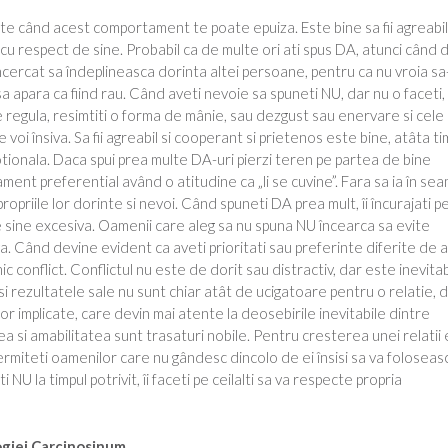
nte când acest comportament te poate epuiza. Este bine sa fii agreabil
, cu respect de sine. Probabil ca de multe ori ati spus DA, atunci când 
 încercat sa îndeplineasca dorinta altei persoane, pentru ca nu vroia sa-
a apara ca fiind rau. Când aveti nevoie sa spuneti NU, dar nu o faceti,
 regula, resimtiti o forma de mânie, sau dezgust sau enervare si cele
oi însiva. Sa fii agreabil si cooperant si prietenos este bine, atâta ti
otionala. Daca spui prea multe DA-uri pierzi teren pe partea de bine
ent preferential având o atitudine ca „li se cuvine”. Fara sa ia în se
opriile lor dorinte si nevoi. Când spuneti DA prea mult, îi încurajati p
sine excesiva. Oamenii care aleg sa nu spuna NU încearca sa evite
. Când devine evident ca aveti prioritati sau preferinte diferite de a
ic conflict. Conflictul nu este de dorit sau distractiv, dar este inevitabi
si rezultatele sale nu sunt chiar atât de ucigatoare pentru o relatie, 
r implicate, care devin mai atente la deosebirile inevitabile dintre
tea si amabilitatea sunt trasaturi nobile. Pentru cresterea unei relatii
rmiteti oamenilor care nu gândesc dincolo de ei însisi sa va foloseas
U la timpul potrivit, îi faceti pe ceilalti sa va respecte propria
logiei Carcinosinum.