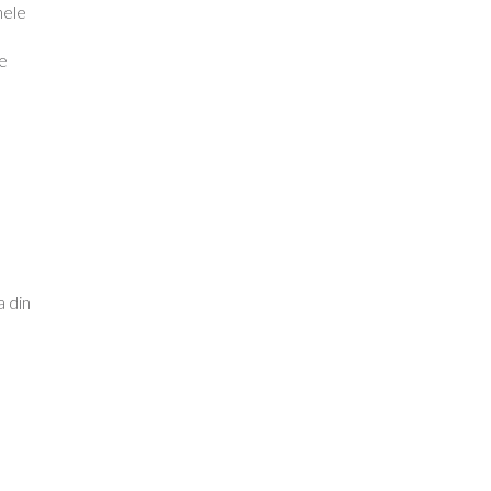
mele
de
a din