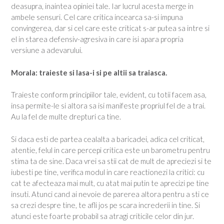
deasupra, inaintea opiniei tale. Iar lucrul acesta merge in
ambele sensuri. Cel care critica incearca sa-si impuna
convingerea, dar si cel care este criticat s-ar putea sa intre si
el in starea defensiv-agresiva in care isi apara propria
versiune a adevarului.
Morala: traieste si lasa-i si pe altii sa traiasca.
Traieste conform principiilor tale, evident, cu totii facem asa,
insa permite-le si altora sa isi manifeste propriul fel de a trai.
Au la fel de multe drepturi ca tine.
Si daca esti de partea cealalta a baricadei, adica cel criticat,
atentie, felul in care percepi critica este un barometru pentru
stima ta de sine. Daca vrei sa stii cat de mult de apreciezi si te
iubesti pe tine, verifica modul in care reactionezi la critici: cu
cat te afecteaza mai mult, cu atat mai putin te aprecizi pe tine
insuti. Atunci cand ai nevoie de parerea altora pentru a sti ce
sa crezi despre tine, te afli jos pe scara increderii in tine. Si
atunci este foarte probabil sa atragi criticile celor din jur.