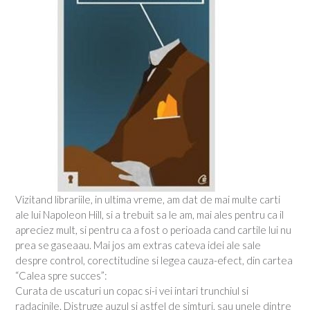
Vizitand librariile, in ultima vreme, am dat de mai multe carti
ale lui Napoleon Hill, si a trebuit sa le am, mai ales pentru ca il
apreciez mult, si pentru ca a fost o perioada cand cartile lui nu
prea se gaseaau. Mai jos am extras cateva idei ale sale
despre control, corectitudine si legea cauza-efect, din cartea
“Calea spre succes”:
Curata de uscaturi un copac si-i vei intari trunchiul si
radacinile. Distruge auzul si astfel de simturi, sau unele dintre