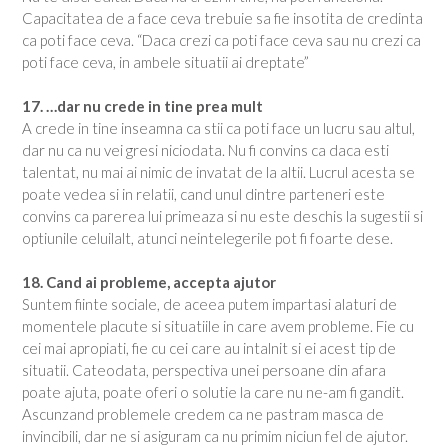
Capacitatea de a face ceva trebuie sa fie insotita de credinta
ca poti face ceva. “Daca crezi ca poti face ceva sau nu crezi ca
poti face ceva, in ambele situatii ai dreptate”
17. …dar nu crede in tine prea mult
A crede in tine inseamna ca stii ca poti face un lucru sau altul,
dar nu ca nu vei gresi niciodata. Nu fi convins ca daca esti
talentat, nu mai ai nimic de invatat de la altii. Lucrul acesta se
poate vedea si in relatii, cand unul dintre parteneri este
convins ca parerea lui primeaza si nu este deschis la sugestii si
optiunile celuilalt, atunci neintelegerile pot fi foarte dese.
18. Cand ai probleme, accepta ajutor
Suntem fiinte sociale, de aceea putem impartasi alaturi de
momentele placute si situatiile in care avem probleme. Fie cu
cei mai apropiati, fie cu cei care au intalnit si ei acest tip de
situatii. Cateodata, perspectiva unei persoane din afara
poate ajuta, poate oferi o solutie la care nu ne-am fi gandit.
Ascunzand problemele credem ca ne pastram masca de
invincibili, dar ne si asiguram ca nu primim niciun fel de ajutor.