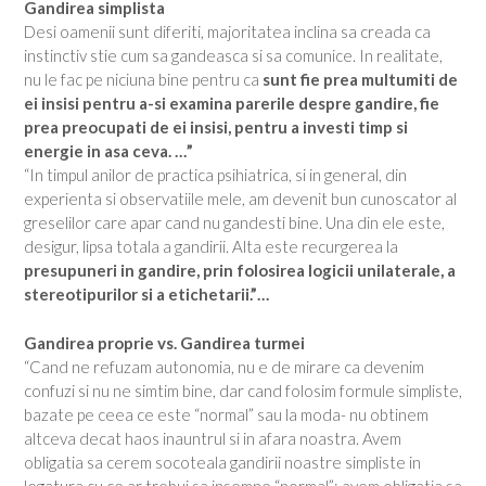
Gandirea simplista
Desi oamenii sunt diferiti, majoritatea inclina sa creada ca
instinctiv stie cum sa gandeasca si sa comunice. In realitate,
nu le fac pe niciuna bine pentru ca
sunt fie prea multumiti de
ei insisi pentru a-si examina parerile despre gandire, fie
prea preocupati de ei insisi, pentru a investi timp si
energie in asa ceva. …”
“In timpul anilor de practica psihiatrica, si in general, din
experienta si observatiile mele, am devenit bun cunoscator al
greselilor care apar cand nu gandesti bine. Una din ele este,
desigur, lipsa totala a gandirii. Alta este recurgerea la
presupuneri in gandire, prin folosirea logicii unilaterale, a
stereotipurilor si a etichetarii.”…
Gandirea proprie vs. Gandirea turmei
“Cand ne refuzam autonomia, nu e de mirare ca devenim
confuzi si nu ne simtim bine, dar cand folosim formule simpliste,
bazate pe ceea ce este “normal” sau la moda- nu obtinem
altceva decat haos inauntrul si in afara noastra. Avem
obligatia sa cerem socoteala gandirii noastre simpliste in
legatura cu ce ar trebui sa insemne “normal”: avem obligatia sa