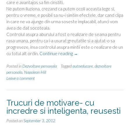
care e avantajos sa fim cinstiti.
Ne putem iluziona, crezand ca putem ocoli aceasta lege si,
pentru o vreme, e posibil sa nu-i simtim efectele, dar cand clipa
in care ne va ajunge din urma soseste implacabil, atunci vom
avea de dat socoteala.
Controlul asupra aburului a fost o realizare de seama pentru
rasa umana, pentru ca i-a usurat greutatile si a ajutat-o sa
progreseze, insa controlul asupra mintii este o realizare de un
“Idei
cu totul alt ordin.
Continue reading
→
din
Napoleon
Posted in
Dezvoltare personala
Tagged
autoeducare
,
dezvoltare
Hill”
personala
,
Napoleon Hill
Leave a comment
Trucuri de motivare- cu
incredre si inteligenta, reusesti
Posted on
September 3, 2012