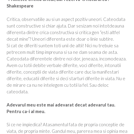
Shakespeare
Critica, observatiile au si un aspect pozitiv uneori. Cateodata
sunt constructive si chiar ajuta. Dar sesizam noi intotdeauna
diferenta dintre crica constructiva si critica gen “esti altfel
decat mine”? Uneori diferenta este doar o linie subtire.
Si cat de diferiti suntem toti unii de altii! Nici nu trebuie sa
petrecem mult timp impreuna si sa ne dam seama de asta.
Cateodata diferentele dintre noi dor, jeneaza, incomodeaza.
Avem cu totii debite verbale diferite, voci diferite, intonatii
diferite, conceptii de viata diferite care duc la manifestari
diferite, educatii diferite si deci starturi diferite in viata. Nu e
de mirare ca nu ne intelegem cu totii la fel. Sau deloc
cateodata.
Adevarul meu este mai adevarat decat adevarul tau.
Pentru ca-i al meu.
Si ce ne impiedica? Atasamentul fata de propria conceptie de
viata, de propria minte. Gandul meu, parerea mea si opinia mea