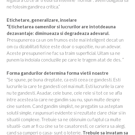
ne folosim gandirea critica.”
Etichetare, generalizare, inselare
“Etichetarea oamenilor si lucrurilor are intotdeauna
dezavantaje: diminueaza si degradeaza adevarul.
Presupunerea ca un om frumos este mai inteligent decat un
om cu dizabilitati fizice este doar o supozitie, nu un adevar.
Aceste presupuneri ne fac sa traim superficial. Uitam sa ne
punem la indoiala concluziile pe care le tragem atat de des. ”
Forma gandurilor determina forma vietii noastre
“Se spune, pe buna dreptate, ca esti ceea ce gandesti. Esti
lucrurile la care te gandesti cel mai mult. Esti lucrurile la care
nu te gandesti. Asadar, cele bune, cele rele si tot ce se afla
intre acestea la care ne gandim sau nu, spun multe despre
cine suntem. Cand gandim simplist, ne pregatim sa asteptam
solutii simple, raspunsuri evidente si rezultate clare chiar si in
situatii complexe. Trebuie sa ne obisnuim cu faptul ca multe
situatii- cum ar fi cu cine sa te casatoresti, ce cariera sa alegi,
cand sa cumperi o casa- sunt o loterie.
Trebuie sa invatam sa