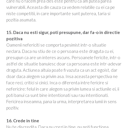
care nu o facem prea des este pentru ca am putea parea
vulnerabili. Aceasta din cauza ca vedem relatiile cu ei ca pe
niste competitii, in care importante sunt puterea, taria si
pozitia asumata.
15. Daca nu esti sigur, poti presupune, dar fa-o in directie
pozitiva
Oamenii nefericiti se comporta pesimist intr-o situatie
neclara. Daca nu stiu de ce o persoana este draguta cu ei,
presupun ca are un interes ascuns. Persoanele fericite, intr-o
astfel de situatie banuiesc doar ca persoana este intr-adevar
draguta. Actiunea altuia poate fi vazuta ca un act egoist, dar
doar daca alegem sa privim asa. Insa aceasta perspectiva ne
face reci, critici si cinici. Inca o diferenta intre fericire si
nefericire: felul in care alegem sa privim lumea si actiunile ei, ii
poti banui ca sunt bine intentionati sau rau intentionati.
Fericirea inseamna, pana la urma, interpretarea lumii in sens
pozitiv.
16. Crede in tine
Nu te discredita. Daca nu crezi in tine, nu poti functiona.