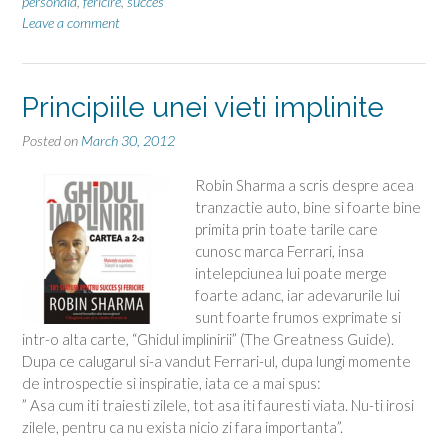
spre
personala
,
fericire
,
succes
Leave a comment
fericire”
Principiile unei vieti implinite
Posted on
March 30, 2012
Robin Sharma a scris despre acea
tranzactie auto, bine si foarte bine
primita prin toate tarile care
cunosc marca Ferrari, insa
intelepciunea lui poate merge
foarte adanc, iar adevarurile lui
sunt foarte frumos exprimate si
intr-o alta carte, “Ghidul implinirii” (The Greatness Guide).
Dupa ce calugarul si-a vandut Ferrari-ul, dupa lungi momente
de introspectie si inspiratie, iata ce a mai spus:
” Asa cum iti traiesti zilele, tot asa iti fauresti viata. Nu-ti irosi
zilele, pentru ca nu exista nicio zi fara importanta”.