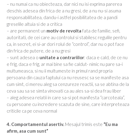
– nu numai ca nu obiecteaza, dar nici nu isi exprima parerea
deschis adesea din frica de a nu gresi, de a nu nu-si asuma
responsabilitatea, dandu-i astfel posibilitatea de a pandi
greselile altuia si de a critica
– are permanent un
motiv de revolta
fata de familie, sefi,
autoritati, de cei care au controlul si stabilesc regulile pentru
ca, in secret, ei si-ar dori rolul de “control”, dar nu o pot face
din frica de putere, de a nu gresi
– sunt adesea o
unitate a contrariilor
: daca e cald, de ce nu
e frig, daca e frig, ar mai bine sa fie caldut- nimic nu pare sa-i
multumeasca, si nu ii multumeste in primul rand propria
persoana din cauza faptului ca nu reusesc sa se manifeste asa
cum simt, ci mereu aleg sa cenzureze reactii, sa se abtina de la
ceva sau sa se simta vinovati ca au ales sa-si dea frau liber
– aleg adesea relatii in care sa-si pot manifesta “carcoteala”,
cu persoane cu incredere scazuta de sine, care interpreteaza
criticile ca pe ceva normal
4. Comportamentul asertiv.
Mesajul trimis este
“Eu ma
afirm, asa cum sunt”