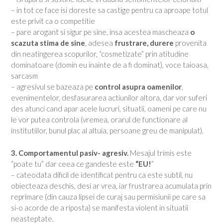
– in tot ce face isi doreste sa castige pentru ca aproape totul
este privit ca o competitie
– pare arogant si sigur pe sine, insa acestea mascheaza
o
scazuta stima de sine
, adesea
frustrare, durere
provenita
din neatingerea scopurilor, “cosmetizate” prin atitudine
dominatoare (domin eu inainte de a fi dominat), voce taioasa,
sarcasm
– agresivul se bazeaza pe
control asupra oamenilor
,
evenimentelor, desfasurarea actiunilor altora, dar vor suferi
des atunci cand apar acele lucruri, situatii, oameni pe care nu
le vor putea controla (vremea, orarul de functionare al
institutiilor, bunul plac al altuia, persoane greu de manipulat).
3. Comportamentul pasiv- agresiv.
Mesajul trimis este
“poate tu” dar ceea ce gandeste este
“EU!
”
– cateodata dificil de identificat pentru ca este subtil, nu
obiecteaza deschis, desi ar vrea, iar frustrarea acumulata prin
reprimare (din cauza lipsei de curaj sau permisiunii pe care sa
si-o acorde de a riposta) se manifesta violent in situatii
neasteptate.