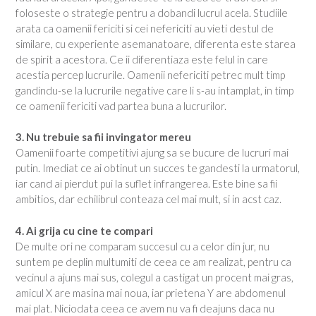
foloseste o strategie pentru a dobandi lucrul acela. Studiile
arata ca oamenii fericiti si cei nefericiti au vieti destul de
similare, cu experiente asemanatoare, diferenta este starea
de spirit a acestora. Ce ii diferentiaza este felul in care
acestia percep lucrurile. Oamenii nefericiti petrec mult timp
gandindu-se la lucrurile negative care li s-au intamplat, in timp
ce oamenii fericiti vad partea buna a lucrurilor.
3. Nu trebuie sa fii invingator mereu
Oamenii foarte competitivi ajung sa se bucure de lucruri mai
putin. Imediat ce ai obtinut un succes te gandesti la urmatorul,
iar cand ai pierdut pui la suflet infrangerea. Este bine sa fii
ambitios, dar echilibrul conteaza cel mai mult, si in acst caz.
4. Ai grija cu cine te compari
De multe ori ne comparam succesul cu a celor din jur, nu
suntem pe deplin multumiti de ceea ce am realizat, pentru ca
vecinul a ajuns mai sus, colegul a castigat un procent mai gras,
amicul X are masina mai noua, iar prietena Y are abdomenul
mai plat. Niciodata ceea ce avem nu va fi deajuns daca nu