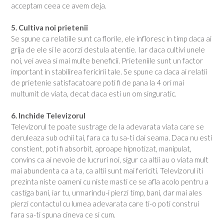
acceptam ceea ce avem deja.
5. Cultiva noi prietenii
Se spune ca relatiile sunt ca florile, ele infloresc in timp daca ai
grija de ele si le acorzi destula atentie. Iar daca cultivi unele
noi, vei avea si mai multe beneficii. Prieteniile sunt un factor
important in stabilirea fericirii tale. Se spune ca daca ai relatii
de prietenie satisfacatoare poti fi de pana la 4 ori mai
multumit de viata, decat daca esti un om singuratic.
6. Inchide Televizorul
Televizorul te poate sustrage de la adevarata viata care se
deruleaza sub ochii tai, fara ca tu sa-ti dai seama. Daca nu esti
constient, poti fi absorbit, aproape hipnotizat, manipulat,
convins ca ai nevoie de lucruri noi, sigur ca altii au o viata mult
mai abundenta ca a ta, ca altii sunt mai fericiti. Televizorul iti
prezinta niste oameni cu niste masti ce se afla acolo pentru a
castiga bani, iar tu, urmarindu-i pierzi timp, bani, dar mai ales
pierzi contactul cu lumea adevarata care ti-o poti construi
fara sa-ti spuna cineva ce si cum.