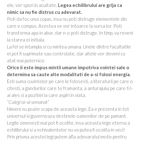
ele, vor spori in acuitate.
Legea echilibrului are grija ca
nimic sa nu fie distrus cu adevarat.
Poti da foc unui copac, insa nu poti distruge elementele din
care e compus. Acestea se vor intoarce la sursa lor. Poti
transforma apa in abur, dar n-o poti distruge. In timp, va reveni
la starea ei initiala.
La fel se intampla si cu mintea umana. Unele dintre facultatile
ei pot fi suprimate sau controlate, dar altele vor deveni cu
atat mai puternice.
Orice ii este impus mintii umane impotriva vointei sale o
determina sa caute alte modalitati de a-si folosi energia.
Esti suma cuvintelor pe care le folosesti, a literaturii pe care o
citesti, a gandurilor care te framanta, a anturajului pe care ti l-
ai ales si a pozitiei la care aspiri in viata.
“Culegi ce-ai semanat”
Nimeni nu poate scapa de aceasta lege, Ea e prezenta in tot
universul si guverneaza destinele oamenilor de pe pamant.
Legile omenesti mai pot fi ocolite, insa aceasta lege eterna a
echilibrului si a echivalentelor nu va putea fi ocolita in veci!
Prin prisma acestei legi putem afla adevaratul motiv pentru