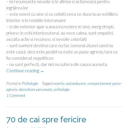
– isi recunoaste nevoile si le afirma si actioneaza pentru
ingrijirea lor
– este onest cu sine si cu ceilalti ceea ce duce la un echilibru
interior si in relatiile interumane
– si din exterior apar a avea incredere in sine, merg drepti,
privesc in ochi interlocutorul, au voce calma, sunt empatici,
asculta activ si recunosc si nevoile celorlalti
– sunt oameni destinsi care nu fac concesii atunci cand nu
este cazul, deci este posibil sa evite un pasiv-agresiv, fara sa
fie considerat nepoliticos
– nu sunt perfecti, dar nici nu sufera din cauza aceasta.
“Tipuri
Continue reading
→
de
comportament”
Posted in
Psihologie
Tagged
asertiv
,
autoeducare
,
comportament pasiv-
agresiv
,
dezvoltare personala
,
psihologie
1 Comment
70 de cai spre fericire