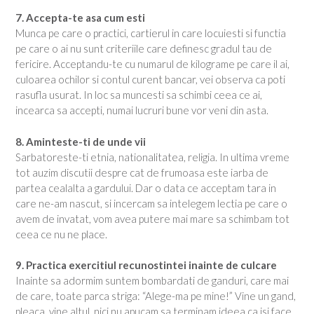
7. Accepta-te asa cum esti
Munca pe care o practici, cartierul in care locuiesti si functia
pe care o ai nu sunt criteriile care definesc gradul tau de
fericire. Acceptandu-te cu numarul de kilograme pe care il ai,
culoarea ochilor si contul curent bancar, vei observa ca poti
rasufla usurat. In loc sa muncesti sa schimbi ceea ce ai,
incearca sa accepti, numai lucruri bune vor veni din asta.
8. Aminteste-ti de unde vii
Sarbatoreste-ti etnia, nationalitatea, religia. In ultima vreme
tot auzim discutii despre cat de frumoasa este iarba de
partea cealalta a gardului. Dar o data ce acceptam tara in
care ne-am nascut, si incercam sa intelegem lectia pe care o
avem de invatat, vom avea putere mai mare sa schimbam tot
ceea ce nu ne place.
9. Practica exercitiul recunostintei inainte de culcare
Inainte sa adormim suntem bombardati de ganduri, care mai
de care, toate parca striga: “Alege-ma pe mine!” Vine un gand,
pleaca, vine altul, nici nu apucam sa terminam ideea ca isi face