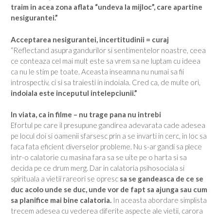
traim in acea zona aflata “undeva la mijloc”, care apartine
nesigurantei.”
Acceptarea nesigurantei, incertitudinii = curaj
“Reflectand asupra gandurilor si sentimentelor noastre, ceea
ce conteaza cel mai mult este sa vrem sa ne luptam cu ideea
ca nu le stim pe toate. Aceasta inseamna nu numai sa fii
introspectiv, ci si sa traiesti in indoiala. Cred ca, de multe ori,
indoiala este inceputul intelepciunii.”
In viata, ca in filme – nu trage pana nu intrebi
Efortul pe care il presupune gandirea adevarata cade adesea
pe locul doi si oamenii sfarsesc prin a se invarti in cerc, in loc sa
faca fata eficient diverselor probleme. Nu s-ar gandi sa plece
intr-o calatorie cu masina fara sa se uite pe o harta si sa
decida pe ce drum merg. Dar in calatoria psihosociala si
spirituala a vietii rareori se opresc
sa se gandeasca de ce se
duc acolo unde se duc, unde vor de fapt sa ajunga sau cum
sa planifice mai bine calatoria.
In aceasta abordare simplista
trecem adesea cu vederea diferite aspecte ale vietii, carora