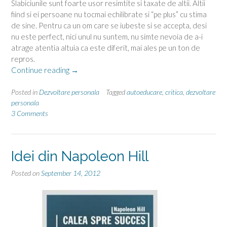
Slabiciunile sunt foarte usor resimtite si taxate de altii. Altii
fiind si ei persoane nu tocmai echilibrate si “pe plus” cu stima
de sine. Pentru ca un om care se iubeste si se accepta, desi
nu este perfect, nici unul nu suntem, nu simte nevoia de a-i
atrage atentia altuia ca este diferit, mai ales pe un ton de
repros.
“Critica
Continue reading
→
nu
e
Posted in
Dezvoltare personala
Tagged
autoeducare
,
critica
,
dezvoltare
rupta
personala
3 Comments
din
rai”
Idei din Napoleon Hill
Posted on
September 14, 2012