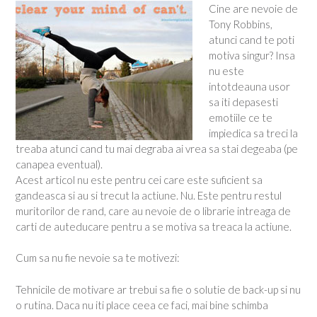
Cine are nevoie de
Tony Robbins,
atunci cand te poti
motiva singur? Insa
nu este
intotdeauna usor
sa iti depasesti
emotiile ce te
impiedica sa treci la
treaba atunci cand tu mai degraba ai vrea sa stai degeaba (pe
canapea eventual).
Acest articol nu este pentru cei care este suficient sa
gandeasca si au si trecut la actiune. Nu. Este pentru restul
muritorilor de rand, care au nevoie de o librarie intreaga de
carti de auteducare pentru a se motiva sa treaca la actiune.
Cum sa nu fie nevoie sa te motivezi:
Tehnicile de motivare ar trebui sa fie o solutie de back-up si nu
o rutina. Daca nu iti place ceea ce faci, mai bine schimba