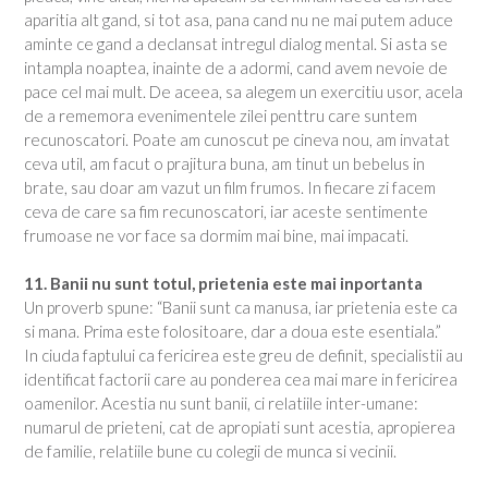
aparitia alt gand, si tot asa, pana cand nu ne mai putem aduce
aminte ce gand a declansat intregul dialog mental. Si asta se
intampla noaptea, inainte de a adormi, cand avem nevoie de
pace cel mai mult. De aceea, sa alegem un exercitiu usor, acela
de a rememora evenimentele zilei penttru care suntem
recunoscatori. Poate am cunoscut pe cineva nou, am invatat
ceva util, am facut o prajitura buna, am tinut un bebelus in
brate, sau doar am vazut un film frumos. In fiecare zi facem
ceva de care sa fim recunoscatori, iar aceste sentimente
frumoase ne vor face sa dormim mai bine, mai impacati.
11. Banii nu sunt totul, prietenia este mai inportanta
Un proverb spune: “Banii sunt ca manusa, iar prietenia este ca
si mana. Prima este folositoare, dar a doua este esentiala.”
In ciuda faptului ca fericirea este greu de definit, specialistii au
identificat factorii care au ponderea cea mai mare in fericirea
oamenilor. Acestia nu sunt banii, ci relatiile inter-umane:
numarul de prieteni, cat de apropiati sunt acestia, apropierea
de familie, relatiile bune cu colegii de munca si vecinii.