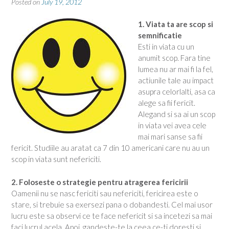
Posted on
July 19, 2012
1. Viata ta are scop si
semnificatie
Esti in viata cu un
anumit scop. Fara tine
lumea nu ar mai fi la fel,
actiunile tale au impact
asupra celorlalti, asa ca
alege sa fii fericit.
Alegand si sa ai un scop
in viata vei avea cele
mai mari sanse sa fii
fericit. Studiile au aratat ca 7 din 10 americani care nu au un
scop in viata sunt nefericiti.
2. Foloseste o strategie pentru atragerea fericirii
Oamenii nu se nasc fericiti sau nefericiti, fericirea este o
stare, si trebuie sa exersezi pana o dobandesti. Cel mai usor
lucru este sa observi ce te face nefericit si sa incetezi sa mai
faci lucrul acela. Apoi, gandeste-te la ceea ce-ti doresti si