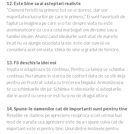
12. Este bine sa ai asteptari realiste
“Oamenii fericiti nu primesc tot ce-si doresc, dar vor
majoritatea lucrurilor pe care le primesc.” Ei sunt favorizati de
faptul ca imaginea pe care si-o fac despre viata nu este
asemanatoare cu cea a celui mai bogat om din lume sau a
familiei ideale. Atunci cand idealurile sunt atat de marete
incat nu va ajunge niciodata la ele, este clar cum isi va
considera acel om viata, stima de sine si gradul de fericire.
13. Fii deschis la idei noi
Invata si adapteaza-te continuu. Pentru ca lumea se schimba
continuu. Nu ramane in starea de confort data de ce stii deja
pentru vei frustrat odata cu trecerea timpului. Armonizeaza-
te cu schimbarile din jur. Schimba-ti obiceiurile si asteptarile,
dar in acord cu ceea ce esti tu si nu de dragul altora.
14. Spune-le oamenilor cat de importanti sunt pentru tine
Relatiile se cladesc pe apreciere reciproca si cel cel mai bun
mod de a arata cea apreciere este de a-i spune cuiva cat de
important este el pentru tine. Unul dintre motivele pentru