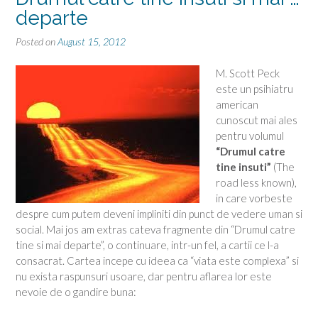
departe
Posted on
August 15, 2012
M. Scott Peck
este un psihiatru
american
cunoscut mai ales
pentru volumul
“Drumul catre
tine insuti”
(The
road less known),
in care vorbeste
despre cum putem deveni impliniti din punct de vedere uman si
social. Mai jos am extras cateva fragmente din “Drumul catre
tine si mai departe”, o continuare, intr-un fel, a cartii ce l-a
consacrat. Cartea incepe cu ideea ca “viata este complexa” si
nu exista raspunsuri usoare, dar pentru aflarea lor este
nevoie de o gandire buna: