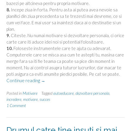
bazezi pe altcineva pentru propria motivare.
8.
Incepe ziua in forta. Pentru asta ai putea avea nevoie sa
planifici din ziua precedenta sa te trezesti mai devreme, ce si
cum vei face. E mai usor sa inaintezi daca ai o destinatie si un
plan.
9.
Citeste. Nu numai motivare si dezvoltare personala, ci orice
carte care iti aduce idei noi si potential folositoare.
10.
Foloseste instrumentele care te ajuta cu adevarat.
Computerele care se misca asa cum te astepti tu, masina care
merge fara sa iti fie teama ca poate sa pice din moment in
moment. Nu ai control asupra tuturor lucrurilor, dar macar te
poti asigura ca eviti anumite piedici posibile. Pe cat se poate.
“Trucuri
Continue reading
→
de
motivare-
Posted in
Motivare
Tagged
autoeducare
,
dezvoltare personala
,
cu
incredere
,
motivare
,
succes
1 Comment
incredre
si
inteligenta,
reusesti”
Drumul catre tine insuti si mai …