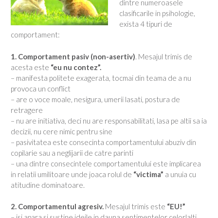
dintre numeroasele
clasificarile in psihologie,
exista 4 tipuri de
comportament:
1. Comportament pasiv (non-asertiv)
. Mesajul trimis de
acesta este
“eu nu contez”.
– manifesta politete exagerata, tocmai din teama de a nu
provoca un conflict
– are o voce moale, nesigura, umerii lasati, postura de
retragere
– nu are initiativa, deci nu are responsabilitati, lasa pe altii sa ia
decizii, nu cere nimic pentru sine
– pasivitatea este consecinta comportamentului abuziv din
copilarie sau a neglijarii de catre parinti
– una dintre consecintele comportamentului este implicarea
in relatii umilitoare unde joaca rolul de
“victima”
a unuia cu
atitudine dominatoare.
2. Comportamentul agresiv.
Mesajul trimis este
“EU!”
– isi apara si sustine ideile in dauna sentimentelor celorlalti