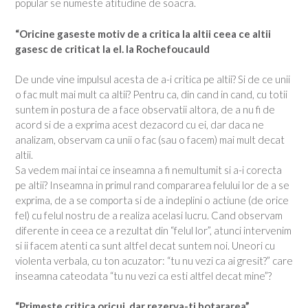
popular se numeste atitudine de soacra.
“Oricine gaseste motiv de a critica la altii ceea ce altii
gasesc de criticat la el. la Rochefoucauld
De unde vine impulsul acesta de a-i critica pe altii? Si de ce unii
o fac mult mai mult ca altii? Pentru ca, din cand in cand, cu totii
suntem in postura de a face observatii altora, de a nu fi de
acord si de a exprima acest dezacord cu ei, dar daca ne
analizam, observam ca unii o fac (sau o facem) mai mult decat
altii.
Sa vedem mai intai ce inseamna a fi nemultumit si a-i corecta
pe altii? Inseamna in primul rand compararea felului lor de a se
exprima, de a se comporta si de a indeplini o actiune (de orice
fel) cu felul nostru de a realiza acelasi lucru. Cand observam
diferente in ceea ce a rezultat din “felul lor”, atunci intervenim
si ii facem atenti ca sunt altfel decat suntem noi. Uneori cu
violenta verbala, cu ton acuzator: “tu nu vezi ca ai gresit?” care
inseamna cateodata “tu nu vezi ca esti altfel decat mine”?
“Primeste critica oricui, dar rezerva-ti hotararea”.