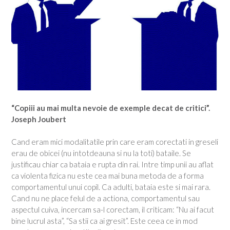
“Copiii au mai multa nevoie de exemple decat de critici”.
Joseph Joubert
Cand eram mici modalitatile prin care eram corectati in greseli
erau de obicei (nu intotdeauna si nu la toti) bataile. Se
justificau chiar ca bataia e rupta din rai. Intre timp unii au aflat
ca violenta fizica nu este cea mai buna metoda de a forma
comportamentul unui copil. Ca adulti, bataia este si mai rara.
Cand nu ne place felul de a actiona, comportamentul sau
aspectul cuiva, incercam sa-l corectam, il criticam: “Nu ai facut
bine lucrul asta”, “Sa stii ca ai gresit”. Este ceea ce in mod