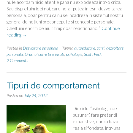
nu le acordam nicio atentie pana nu explodeaza intr-o criza.
Sau dispretuim idei noi, care ne-ar putea inlesni dezvoltarea
personala, doar pentru ca nu se incadreza in sistemul nostru
general de notiuni preconcepute si concepte personale.
Cheltuim enorm de mult timp doar reactionand. ”
Continue
“Drumul
reading
→
catre
tine
Posted in
Dezvoltare personala
Tagged
autoeducare
,
carti
,
dezvoltare
insuti
personala
,
Drumul catre tine insuti
,
psihologie
,
Scott Peck
2 Comments
si
mai
…
departe”
Tipuri de comportament
Posted on
July 24, 2012
Din ciclul “psihologia de
buzunar”, fara pretentii
exhaustive, dar cu baza
reala si fondata, intr-una