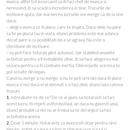
munca, altfel tot incercand sa iti faci chef de munca si
nereusind, iti sa scadea increderea in tine. Trucurile de
motivare ajuta, dar mai mereu lucrurile vor merge ca de la sine
daca:
– alegi o munca ce iti place, care te inspira. Daca nimic nu pare
sa fie pe placul tau in viata, atunci problema este mai adanca
decat pare si cu posibilitati de a se agrava. Nu este o
chestiune de motivare.
– nu poti face totul pe pilot automat, dar stabilind anumite
activitati pentru a fi indeplinite zilnic, iti va face alegerea mai
usoara pentru ca iti combate inertia. Obiceciurile acestea te
pot scoate din impas.
Cand nu merge si nu merge, si nu te poti urni nici daca iti place
munca si nici daca erai obisnuit s-o faci zilnic atunci iata cateva
trucuri:
1.
Intreabate-te de ce? De ce ai ajuns sa hotarasti sa faci
acest lucru. Iti repeti astfel motivul, iar daca nu gasesti unul,
atunci probabil ca nici nu ar trebui sa te deranjezi sa faci
activitatea aceea.
2.
Doar 5 minute. Hotaraste ca muncesiti doar pentru cinci
minute, astfel ai sanse sa itnri in ritm mai usor si sa il si