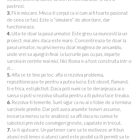
pastrezi.
3.
Fii in miscare. Misca-ti corpul ca si cum ai fi foarte pasionat
de ceea ce faci. Este o “simulare” de abordare, dar
functioneaza.
4.
Uita-te doar la pasul urmator. Este greu sa muncesti la un
proiect, mai ales daca este mare. Concentreaza-te doar la
pasul urmator, nu privi mereu doar imaginea de ansamblu,
unde vrei sa ajungi in final. Ia lucrurile pas cu pas, imparte
sarcina in cerinte mai mici. Nici Roma n-a fost construita intr-o
zi…
5.
Afla ce te tine pe loc: afla si rezolva problema,
repozitioneaza-te pentru a putea lucra. Esti obosit, flamand,
ti-e frica, esti plictisit. Daca poti numi ce te deranjeaza ai o
sansa si poti si rezolva situatia pentru a iti putea face treaba.
6.
Rezolva-ti temerile. Sunt sigur ca nu ai o fobie de a termina
sarcinele primite. Dar poti avea anumite temeri ascunse,
incearca mereu sa te analizezi, sa afli daca nu cumva te
sabotezi prin niste convingeri gresite, capatate in trecut.
7.
Ia-ti ajutoare. Un partener care sa te motiveze ar fi bun
atunci esti lenes si atunci cand este posibil sa iti permiti sa te