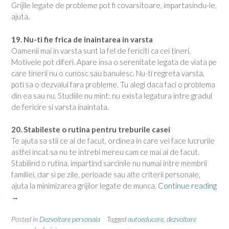
Grijile legate de probleme pot fi covarsitoare, impartasindu-le,
ajuta.
19. Nu-ti fie frica de inaintarea in varsta
Oamenii mai in varsta sunt la fel de fericiti ca cei tineri.
Motivele pot diferi. Apare insa o serenitate legata de viata pe
care tinerii nu o cunosc sau banuiesc. Nu-ti regreta varsta,
poti sa o dezvalui fara probleme. Tu alegi daca faci o problema
din ea sau nu. Studiile nu mint: nu exista legatura intre gradul
de fericire si varsta inaintata.
20. Stabileste o rutina pentru treburile casei
Te ajuta sa stii ce ai de facut, ordinea in care vei face lucrurile
astfel incat sa nu te intrebi mereu cam ce mai ai de facut.
Stabilind o rutina, impartind sarcinile nu numai intre membrii
familiei, dar si pe zile, perioade sau alte criterii personale,
ajuta la minimizarea grijilor legate de munca.
Continue reading
“70
→
de
cai
Posted in
Dezvoltare personala
Tagged
autoeducare
,
dezvoltare