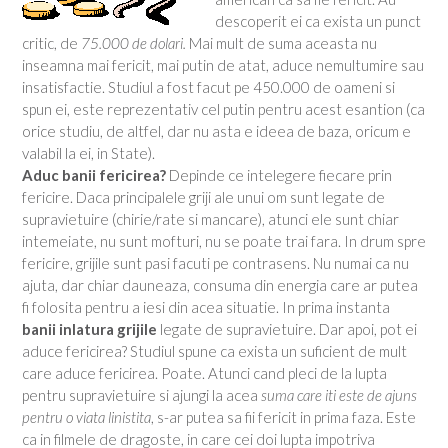
descoperit ei ca exista un punct
critic, de
75.000 de dolari.
Mai mult de suma aceasta nu
inseamna mai fericit, mai putin de atat, aduce nemultumire sau
insatisfactie. Studiul a fost facut pe 450.000 de oameni si
spun ei, este reprezentativ cel putin pentru acest esantion (ca
orice studiu, de altfel, dar nu asta e ideea de baza, oricum e
valabil la ei, in State).
Aduc banii fericirea?
Depinde ce intelegere fiecare prin
fericire. Daca principalele griji ale unui om sunt legate de
supravietuire (chirie/rate si mancare), atunci ele sunt chiar
intemeiate, nu sunt mofturi, nu se poate trai fara. In drum spre
fericire, grijile sunt pasi facuti pe contrasens. Nu numai ca nu
ajuta, dar chiar dauneaza, consuma din energia care ar putea
fi folosita pentru a iesi din acea situatie. In prima instanta
banii inlatura grijile
legate de supravietuire. Dar apoi, pot ei
aduce fericirea? Studiul spune ca exista un suficient de mult
care aduce fericirea. Poate. Atunci cand pleci de la lupta
pentru supravietuire si ajungi la acea
suma care iti este de ajuns
pentru o viata linistita
, s-ar putea sa fii fericit in prima faza. Este
ca in filmele de dragoste, in care cei doi lupta impotriva