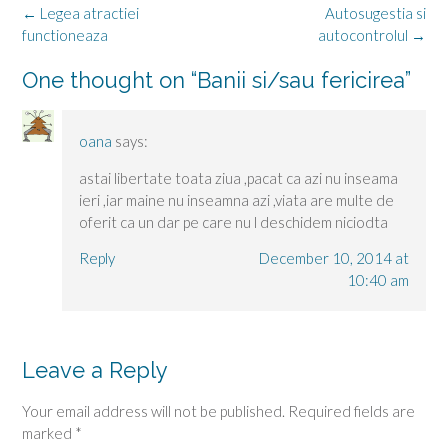
Post
←
Legea atractiei
Autosugestia si
navigation
functioneaza
autocontrolul
→
One thought on “
Banii si/sau fericirea
”
oana
says:
astai libertate toata ziua ,pacat ca azi nu inseama
ieri ,iar maine nu inseamna azi ,viata are multe de
oferit ca un dar pe care nu l deschidem niciodta
Reply
December 10, 2014 at
10:40 am
Leave a Reply
Your email address will not be published.
Required fields are
marked
*