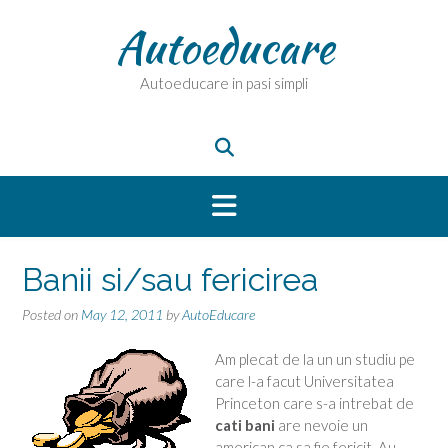
Skip
Autoeducare
to
content
Autoeducare in pasi simpli
Banii si/sau fericirea
Posted on
May 12, 2011
by
AutoEducare
Am plecat de la un un studiu pe
care l-a facut Universitatea
Princeton care s-a intrebat de
cati bani
are nevoie un
american ca sa fie fericit. Au