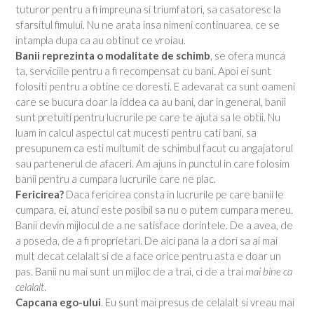
tuturor pentru a fi impreuna si triumfatori, sa casatoresc la
sfarsitul fimului. Nu ne arata insa nimeni continuarea, ce se
intampla dupa ca au obtinut ce vroiau.
Banii reprezinta o modalitate de schimb
, se ofera munca
ta, serviciile pentru a fi recompensat cu bani. Apoi ei sunt
folositi pentru a obtine ce doresti. E adevarat ca sunt oameni
care se bucura doar la iddea ca au bani, dar in general, banii
sunt pretuiti pentru lucrurile pe care te ajuta sa le obtii. Nu
luam in calcul aspectul cat mucesti pentru cati bani, sa
presupunem ca esti multumit de schimbul facut cu angajatorul
sau partenerul de afaceri. Am ajuns in punctul in care folosim
banii pentru a cumpara lucrurile care ne plac.
Fericirea?
Daca fericirea consta in lucrurile pe care banii le
cumpara, ei, atunci este posibil sa nu o putem cumpara mereu.
Banii devin mijlocul de a ne satisface dorintele. De a avea, de
a poseda, de a fi proprietari. De aici pana la a dori sa ai mai
mult decat celalalt si de a face orice pentru asta e doar un
pas. Banii nu mai sunt un mijloc de a trai, ci de a trai
mai bine ca
celalalt
.
Capcana ego-ului
. Eu sunt mai presus de celalalt si vreau mai