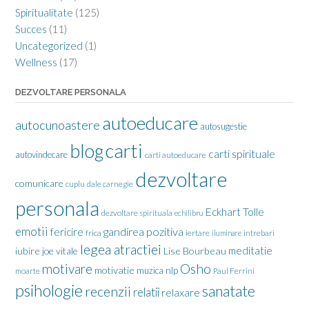
Spiritualitate
(125)
Succes
(11)
Uncategorized
(1)
Wellness
(17)
DEZVOLTARE PERSONALA
autoeducare
autocunoastere
autosugestie
carti
blog
carti spirituale
autovindecare
carti autoeducare
dezvoltare
comunicare
cuplu
dale carnegie
personala
Eckhart Tolle
dezvoltare spirituala
echilibru
emotii
gandirea pozitiva
fericire
frica
iertare
iluminare
intrebari
legea atractiei
meditatie
iubire
joe vitale
Lise Bourbeau
motivare
Osho
motivatie
nlp
muzica
moarte
Paul Ferrini
psihologie
sanatate
recenzii
relatii
relaxare