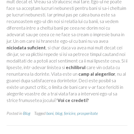
mult decat el. Vreau sa stralucesc mai tare. Ego-ul ne poate
face sa acceptam lucruri nebunesti pentru bani si sa-i cheltuim
pe lucruri nebunesti. Iar primul pas pe calea buna este sa
recunoastem ego-ul din noi si relatia lui cu banii, sa vedem
diferenta intre a cheltui banii pe ceea ne dorim noi cu
adevarat sau pe ceea ce ne face sa cream o impresie buna in
jur. Un om care isi hraneste ego-ul cu bani nu va avea
niciodata suficient
, si char daca va avea mai mult decat cei
din jur, se va plictisi repede si isi va petrece timpul cautand noi
modalitati de a potoli acel sentiment ca ii mai lipseste ceva. Si ii
lipseste, intr-adevar linistea si
echilibrul
care vin odata cu
renuntarea la dorinte. Viata este un
camp al alegerilor
, nu al
goanei dupa satisfacerea dorintelor. Deci este posibil sa
existe un punct critic, o limita de bani care v-ar face fericiti in
alegerile voastre de a trai viata fara a interveni ego-ul sa
strice frumusetea jocului?
Voi ce credeti?
Posted in
Blog
Tagged
bani
,
blog
,
fericire
,
prosperitate