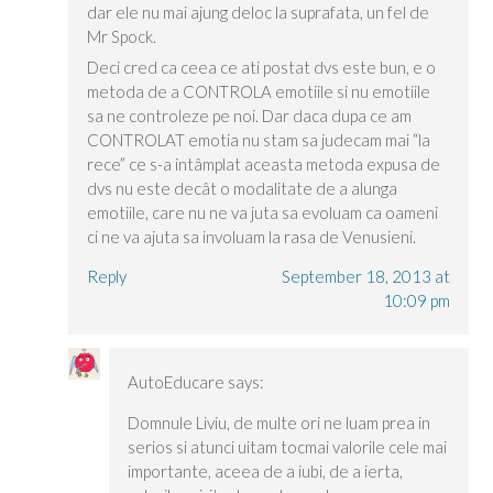
dar ele nu mai ajung deloc la suprafata, un fel de
Mr Spock.
Deci cred ca ceea ce ati postat dvs este bun, e o
metoda de a CONTROLA emotiile si nu emotiile
sa ne controleze pe noi. Dar daca dupa ce am
CONTROLAT emotia nu stam sa judecam mai “la
rece” ce s-a intâmplat aceasta metoda expusa de
dvs nu este decât o modalitate de a alunga
emotiile, care nu ne va juta sa evoluam ca oameni
ci ne va ajuta sa involuam la rasa de Venusieni.
Reply
September 18, 2013 at
10:09 pm
AutoEducare
says:
Domnule Liviu, de multe ori ne luam prea in
serios si atunci uitam tocmai valorile cele mai
importante, aceea de a iubi, de a ierta,