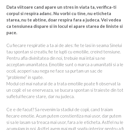
Data viitoare cand apare un stres in viata ta, verifica-ti
corpul si respira adanc. Nu vorbi cu tine, nu eticheta
starea, nu te abtine, doar respira fara a judeca. Vei vedea
ca tensiunea dispare si in locul ei apare starea de liniste si
pace.
Cu fiecare respiratie a ta ai de ales: fie te lasi in seama Sinelui
tau spontan si creativ, fie te lupti cu emotiile, creind tensiune.
Pentru afla divinitatea din noi, trebuie mai intai sa ne
acceptam umanitatea. Emotiile sunt o marca a umanitatii si a le
ocoli, acoperi sau nega ne face sa purtam un sac de
“probleme” in spate.
Modul cel mai natural de a trata emotiile poate fi observat la
un copil: el se enerveaza, se bucura spontan si traieste din tot
sufletul fiecare stare, dar nu judeca.
Ce e de facut? Sa revenim la stadiul de copii, cand traiam
fiecare emotie. Acum putem constientiza mai usor, dar putem
si sa le lasam sa treaca mai usor, fara a le eticheta. Astfel nu le
acumulam in noi. Astfel avem mai mult spatiu interior pentru a fi