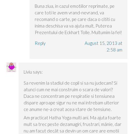
Buna ziua, in cazul emotiilor reprimate, pe
care toti le avem vrand-nevrand, va
recomand o carte, pe care daca o cititi cu
inima deschisa va va ajuta mult, Puterea
Prezentului de Eckhart Tolle. Multumim la fel!
Reply
August 15, 2013 at
2:58 am
Liviu
says:
Sa revenim la stadiul de copil si sa nu judecam? Si
atunci cum ne mai construim o scara de valori?
Daca ne concentram pe respiratie si tensiunea
dispare aproape sigur nu ne mai intrebam ulterior
ce anume ne-a creat acea stare de tensiune.
Am practicat Hatha Yoga multi ani. Ma ajuta foarte
mult sa trec peste dezamagiri, frustrari, mânie, dar
nu am facut decât sa devin un om care are emotii