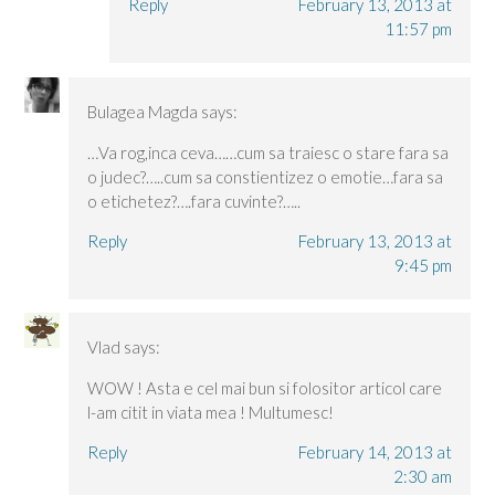
Reply
February 13, 2013 at
11:57 pm
Bulagea Magda
says:
…Va rog,inca ceva……cum sa traiesc o stare fara sa
o judec?…..cum sa constientizez o emotie…fara sa
o etichetez?….fara cuvinte?…..
Reply
February 13, 2013 at
9:45 pm
Vlad
says:
WOW ! Asta e cel mai bun si folositor articol care
l-am citit in viata mea ! Multumesc!
Reply
February 14, 2013 at
2:30 am