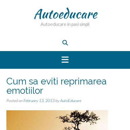
Skip
Autoeducare
to
content
Autoeducare in pasi simpli
Cum sa eviti reprimarea
emotiilor
Posted on
February 13, 2013
by
AutoEducare