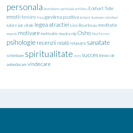
personala
Eckhart Tolle
dezvoltare spirituala
echilibru
emotii
gandirea pozitiva
fericire
frica
iertare
iluminare
intrebari
legea atractiei
meditatie
iubire
joe vitale
Lise Bourbeau
motivare
Osho
motivatie
nlp
muzica
moarte
Paul Ferrini
psihologie
sanatate
recenzii
relatii
relaxare
spiritualitate
succes
schimbare
tehnici de
stres
vindecare
autoeducare