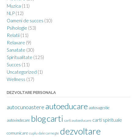
Muzica
(11)
NLP
(12)
Oameni de succes
(10)
Psihologie
(53)
Relatii
(11)
Relaxare
(9)
Sanatate
(30)
Spiritualitate
(125)
Succes
(11)
Uncategorized
(1)
Wellness
(17)
DEZVOLTARE PERSONALA
autoeducare
autocunoastere
autosugestie
carti
blog
carti spirituale
autovindecare
carti autoeducare
dezvoltare
comunicare
cuplu
dale carnegie