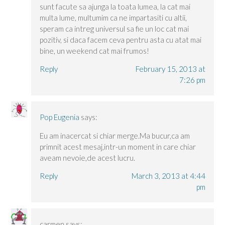
sunt facute sa ajunga la toata lumea, la cat mai
multa lume, multumim ca ne impartasiti cu altii,
speram ca intreg universul sa fie un loc cat mai
pozitiv, si daca facem ceva pentru asta cu atat mai
bine, un weekend cat mai frumos!
Reply
February 15, 2013 at
7:26 pm
Pop Eugenia
says:
Eu am inacercat si chiar merge.Ma bucur,ca am
primnit acest mesaj,intr-un moment in care chiar
aveam nevoie,de acest lucru.
Reply
March 3, 2013 at 4:44
pm
carmen
says: