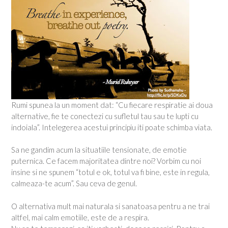
Rumi spunea la un moment dat: “Cu fiecare respiratie ai doua
alternative, fie te conectezi cu sufletul tau sau te lupti cu
indoiala”. Intelegerea acestui principiu iti poate schimba viata.
Sa ne gandim acum la situatiile tensionate, de emotie
puternica. Ce facem majoritatea dintre noi? Vorbim cu noi
insine si ne spunem “totul e ok, totul va fi bine, este in regula,
calmeaza-te acum”. Sau ceva de genul.
O alternativa mult mai naturala si sanatoasa pentru a ne trai
altfel, mai calm emotiile, este de a respira.