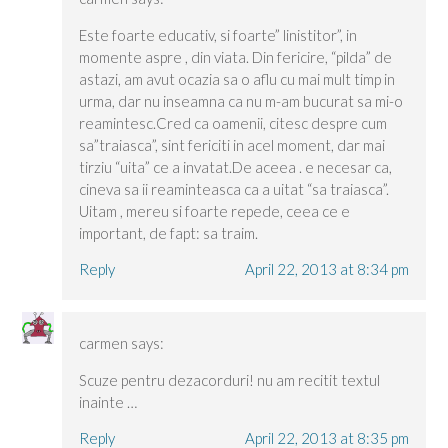
Este foarte educativ, si foarte” linistitor”, in
momente aspre , din viata. Din fericire, “pilda” de
astazi, am avut ocazia sa o aflu cu mai mult timp in
urma, dar nu inseamna ca nu m-am bucurat sa mi-o
reamintesc.Cred ca oamenii, citesc despre cum
sa”traiasca”, sint fericiti in acel moment, dar mai
tirziu “uita” ce a invatat.De aceea . e necesar ca,
cineva sa ii reaminteasca ca a uitat “sa traiasca”.
Uitam , mereu si foarte repede, ceea ce e
important, de fapt: sa traim.
Reply
April 22, 2013 at 8:34 pm
carmen
says:
Scuze pentru dezacorduri! nu am recitit textul
inainte …
Reply
April 22, 2013 at 8:35 pm