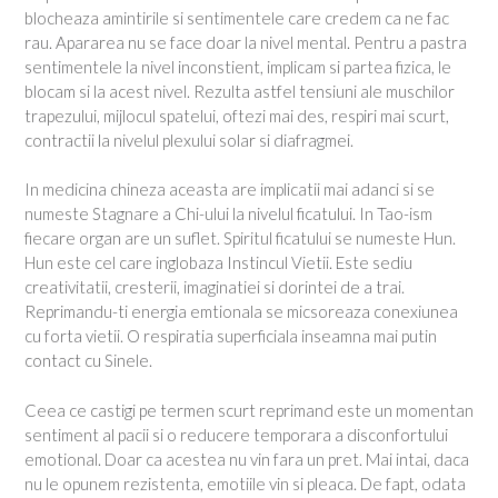
blocheaza amintirile si sentimentele care credem ca ne fac
rau. Apararea nu se face doar la nivel mental. Pentru a pastra
sentimentele la nivel inconstient, implicam si partea fizica, le
blocam si la acest nivel. Rezulta astfel tensiuni ale muschilor
trapezului, mijlocul spatelui, oftezi mai des, respiri mai scurt,
contractii la nivelul plexului solar si diafragmei.
In medicina chineza aceasta are implicatii mai adanci si se
numeste Stagnare a Chi-ului la nivelul ficatului. In Tao-ism
fiecare organ are un suflet. Spiritul ficatului se numeste Hun.
Hun este cel care inglobaza Instincul Vietii. Este sediu
creativitatii, cresterii, imaginatiei si dorintei de a trai.
Reprimandu-ti energia emtionala se micsoreaza conexiunea
cu forta vietii. O respiratia superficiala inseamna mai putin
contact cu Sinele.
Ceea ce castigi pe termen scurt reprimand este un momentan
sentiment al pacii si o reducere temporara a disconfortului
emotional. Doar ca acestea nu vin fara un pret. Mai intai, daca
nu le opunem rezistenta, emotiile vin si pleaca. De fapt, odata