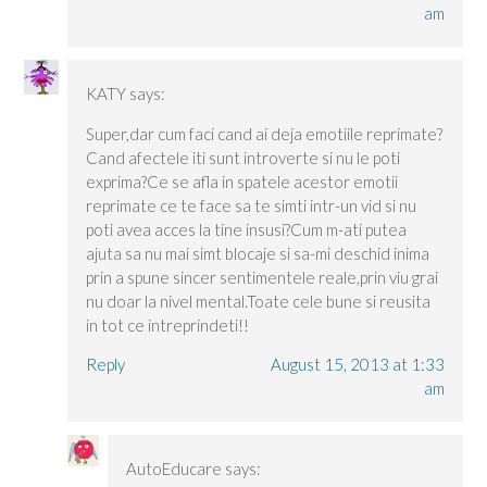
am
KATY
says:
Super,dar cum faci cand ai deja emotiile reprimate?
Cand afectele iti sunt introverte si nu le poti
exprima?Ce se afla in spatele acestor emotii
reprimate ce te face sa te simti intr-un vid si nu
poti avea acces la tine insusi?Cum m-ati putea
ajuta sa nu mai simt blocaje si sa-mi deschid inima
prin a spune sincer sentimentele reale,prin viu grai
nu doar la nivel mental.Toate cele bune si reusita
in tot ce intreprindeti!!
Reply
August 15, 2013 at 1:33
am
AutoEducare
says: