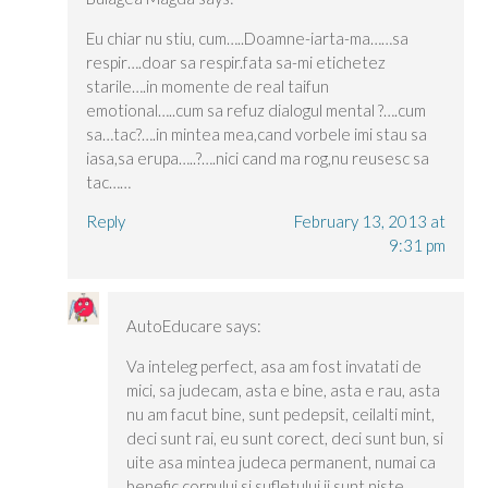
Eu chiar nu stiu, cum…..Doamne-iarta-ma……sa
respir….doar sa respir.fata sa-mi etichetez
starile….in momente de real taifun
emotional…..cum sa refuz dialogul mental ?….cum
sa…tac?….in mintea mea,cand vorbele imi stau sa
iasa,sa erupa…..?….nici cand ma rog,nu reusesc sa
tac……
Reply
February 13, 2013 at
9:31 pm
AutoEducare
says:
Va inteleg perfect, asa am fost invatati de
mici, sa judecam, asta e bine, asta e rau, asta
nu am facut bine, sunt pedepsit, ceilalti mint,
deci sunt rai, eu sunt corect, deci sunt bun, si
uite asa mintea judeca permanent, numai ca
benefic corpului si sufletului ii sunt niste