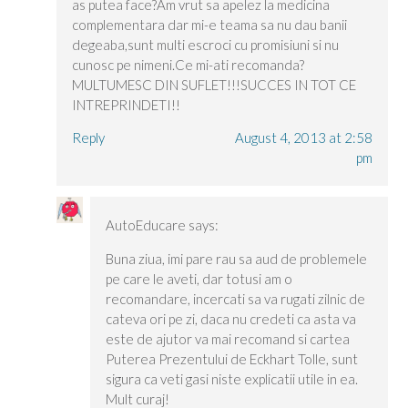
as putea face?Am vrut sa apelez la medicina
complementara dar mi-e teama sa nu dau banii
degeaba,sunt multi escroci cu promisiuni si nu
cunosc pe nimeni.Ce mi-ati recomanda?
MULTUMESC DIN SUFLET!!!SUCCES IN TOT CE
INTREPRINDETI!!
Reply
August 4, 2013 at 2:58
pm
AutoEducare
says:
Buna ziua, imi pare rau sa aud de problemele
pe care le aveti, dar totusi am o
recomandare, incercati sa va rugati zilnic de
cateva ori pe zi, daca nu credeti ca asta va
este de ajutor va mai recomand si cartea
Puterea Prezentului de Eckhart Tolle, sunt
sigura ca veti gasi niste explicatii utile in ea.
Mult curaj!