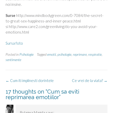
noi insine.
Surse
http://www.mindbodygreen.com/0-7084/the-secret-
to-great-sex-happiness-and-inner-peace.html
si http://www.care2.com/greenliving/do-you-avoid-your-
emotions.html
Sursa foto
Posted in
Psihologie
Tagged
emotii
,
psihologie
,
reprimare
,
respiratie
,
sentimente
Post
←
Cum iti implinesti dorintele
Ce vrei de la viata?
→
navigation
17 thoughts on “
Cum sa eviti
reprimarea emotiilor
”
Bulagea Magda
says: