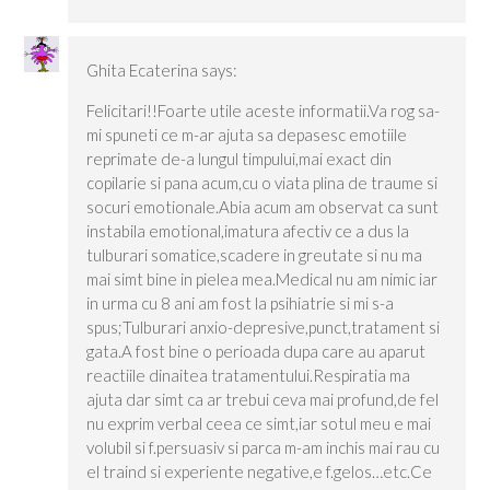
Ghita Ecaterina
says:
Felicitari!!Foarte utile aceste informatii.Va rog sa-
mi spuneti ce m-ar ajuta sa depasesc emotiile
reprimate de-a lungul timpului,mai exact din
copilarie si pana acum,cu o viata plina de traume si
socuri emotionale.Abia acum am observat ca sunt
instabila emotional,imatura afectiv ce a dus la
tulburari somatice,scadere in greutate si nu ma
mai simt bine in pielea mea.Medical nu am nimic iar
in urma cu 8 ani am fost la psihiatrie si mi s-a
spus;Tulburari anxio-depresive,punct,tratament si
gata.A fost bine o perioada dupa care au aparut
reactiile dinaitea tratamentului.Respiratia ma
ajuta dar simt ca ar trebui ceva mai profund,de fel
nu exprim verbal ceea ce simt,iar sotul meu e mai
volubil si f.persuasiv si parca m-am inchis mai rau cu
el traind si experiente negative,e f.gelos…etc.Ce