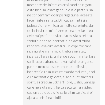
momente de liniste, chiar si cand ne rugam
este bine sa lasam gandurile la o parte si sa
ne concentram doar pe rugaciune, aceasta
face mintea sa taca. Din cauza mintii si a
judecatilor ei vin foarte multe suferinte, dar
de la linistirea mintii vine pacea si relaxarea,
cele mai profunde stari. Nu exista o reteta,
trebuie doar sa incercati si sa aveti multa
rabdare, asa cum aveti cu un copil mic care
inca nu stie mai nimic ci trebuie invatat,
incercati fara nici un fel de scop in minte, fara
sa fiti aspra atunci cand va mai vine un gand,
pur si simplu cateva momente de liniste,
incercati cu o muzica relaxanta mai intai, apoi
cu o meditatie ghidata, si apoi sunt maestrii
spirituali precum Eckhart Tolle, Osho, Gangaji,
care ne ajuta mult, fie ca ascultam un video
sau un audiobook, fie ca le citim cartile, si ei
ajuta la linistirea mintii.