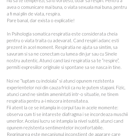
Nu sa te temperezi, sa iti vorbesti, doar sa respiri. Pentru a
avea o comunicare mai buna, o viata sexuala mai buna, pentru
a fi mai plin de viata, respira.
Pare banal, dar exista o explicatie!
In Psihologia somatica respiratia este considerata cheia
pentru o viata traita cu adevarat. Cand respiri adanc esti
prezent in acel moment. Respiratia ne ajuta sa simtim, sa
savuram si sa ne conectam cu lumea din jur sau cu Sinele
nostru autentic. Atunci cand lasi respiratia sa te “respire”,
permiti expresiilor originale si spontane sa se nasca in tine.
Noi ne “luptam cu indoiala” si atunci opunem rezistenta
experientelor noi din cauza fricii ca nu le putem stapani. Fizic,
atunci cand ne simtim amenintati intr-o situatie, ne tinem
respiratia pentru a-i miscora intensitatea.
Fii atent la ce se intampla in corpul tau in acele momente:
observa cum ti se intareste diafragma i se incordeaza muschii
umerilor. Acelasi lucru se intampla la nivel subtil, atunci cand
opunem rezistenta sentimentelor inconfortabile.
Reprimarea este mecanismul inconstient de aparare care