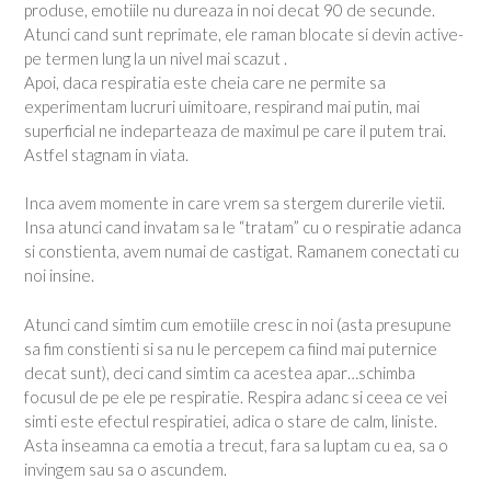
produse, emotiile nu dureaza in noi decat 90 de secunde.
Atunci cand sunt reprimate, ele raman blocate si devin active-
pe termen lung la un nivel mai scazut .
Apoi, daca respiratia este cheia care ne permite sa
experimentam lucruri uimitoare, respirand mai putin, mai
superficial ne indeparteaza de maximul pe care il putem trai.
Astfel stagnam in viata.
Inca avem momente in care vrem sa stergem durerile vietii.
Insa atunci cand invatam sa le “tratam” cu o respiratie adanca
si constienta, avem numai de castigat. Ramanem conectati cu
noi insine.
Atunci cand simtim cum emotiile cresc in noi (asta presupune
sa fim constienti si sa nu le percepem ca fiind mai puternice
decat sunt), deci cand simtim ca acestea apar…schimba
focusul de pe ele pe respiratie. Respira adanc si ceea ce vei
simti este efectul respiratiei, adica o stare de calm, liniste.
Asta inseamna ca emotia a trecut, fara sa luptam cu ea, sa o
invingem sau sa o ascundem.