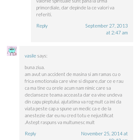
valorile spirituale sunt pana la urma
primordiale, dar depinde la ce valori va
referiti.
Reply
September 27, 2013
at 2:47 am
vasile
says:
buna ziua.
am avut un accident de masina si am ramas cu o
frica emotionala care vine si dispare,dar ce e rau
ca ma tine cu orele acum nam nimic care sa
declanseze teama acceasta dar ea vine undeva
din capu pieptului. ajutatima va rog mult ca imi da
viata peste cap a spune un medic ca e de la
anestezie dar eu nu cred totu e nejustificat
.Astept raspuns va multumesc mult
Reply
November 25, 2014 at