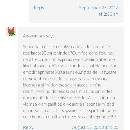
Reply
September 27, 2013
at 2:53 am
Anonymous
says:
Super,dar cum se rezolva cand ai deja emotiile
reprimate?Cum le vindeci?Cum faci cand felul tau
de a fi e ca nu poti exprima ceea ce simti,afectele
fiind introverte?Ce se ascunde in spatele acestor
emotii reprimate?Asta sunt eu,rigida de Katy,care
nu-si poate deschide inima,vreau dar ceva ma
blocheza si imi doresc sa am acces la mine
insumi,profund doresc si v-asi multumi din suflet
daca mi-ati descrie niste metode.Ma simt intr-un
vid insa v-am gasit pe d-voastra si sper sa-mi dati
elanul sa ma echilibrez psihic-fizic si spiritual.Toate
cele bune si reusita in tot ceea ce intreprindeti!!!
Reply
August 15, 2013 at 1:20