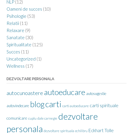
NLP
(12)
Oameni de succes
(10)
Psihologie
(53)
Relatii
(11)
Relaxare
(9)
Sanatate
(30)
Spiritualitate
(125)
Succes
(11)
Uncategorized
(1)
Wellness
(17)
DEZVOLTARE PERSONALA
autoeducare
autocunoastere
autosugestie
carti
blog
carti spirituale
autovindecare
carti autoeducare
dezvoltare
comunicare
cuplu
dale carnegie
personala
Eckhart Tolle
dezvoltare spirituala
echilibru