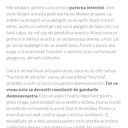
Mie imi place, pentru ca eu cred in
puterea intentiei
. Vom
vorbi despre aceasta putin mai tarziu. Bowen propune ca,
inainte sa incepeti sa va plangeti, sa va opriti. Auziti totul in
minte, auziti ca sunteti pe cale sa va plangeti de tipul care v-a
taiat calea, de sef sau de jumatatea voastra. Atunci ceva se
petrece in mintea voastra; se declanseaza alarma; a fost cat
pe-aci sa va plangeti de un anumit lucru. Faceti o pauza, una
lunga, si transformati totul intr-o dorinta. In loc sa formulati
plangerea, afirmati o intentie.
Daca n-ati mai facut asta pana acum, daca nu ati citit cartea
“Factorul de atractie” sau nu ati vazut filmul “Secretul”,
probabil ca este un lucru nou pentru dumneavoastra.
Tot ce
vreau este sa deveniti constienti de gandurile
dumneavoastra.
Este un aspect foarte important pentru
prima etapa, cand incepeti sa va simtiti o victima, insa va treziti
la realitate si renuntati la acest statut de victima. Poate ca
exercitati mai mult control asupra acestui sentiment. O
modalitate de a simti aceasta putere este atentia acordata
subiectului despre care urmeaza sa vorbiti. Nu conteaza