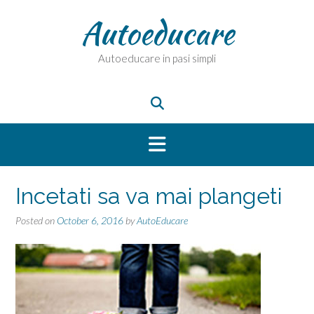
Skip
Autoeducare
to
content
Autoeducare in pasi simpli
Incetati sa va mai plangeti
Posted on
October 6, 2016
by
AutoEducare