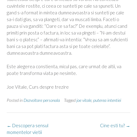
cuvintele rostite, ci ceea ce sunteti pe cale sa spuneti. Un
gand s-a format in mintea dumneavoastra si sunteti pe cale
sa-i dati glas, sa va plangeti, dar va muscati limba. Faceti o
pauza si va ganditi: “Oare ce sa fac?” De exemplu, atunci cand
primiti prin posta o factura, in loc sa va plngeti – “N-am destui
bani s-o platesc” – afirmati-va intentia: “Vreau sa am suficienti
bani ca sa pot plati factura asta si pe toate celelalte”.
dumneavoastra dumneavoastra.
Este alegerea constienta, micul pas, care urmat de altii, va
poate transforma viata pe nesimte.
Joe Vitale, Curs despre trezire
Posted in
Dezvoltare personala
Tagged
joe vitale
,
puterea intentiei
Post
←
Descopera sensul
Cine esti tu?
→
navigation
momentelor vietii