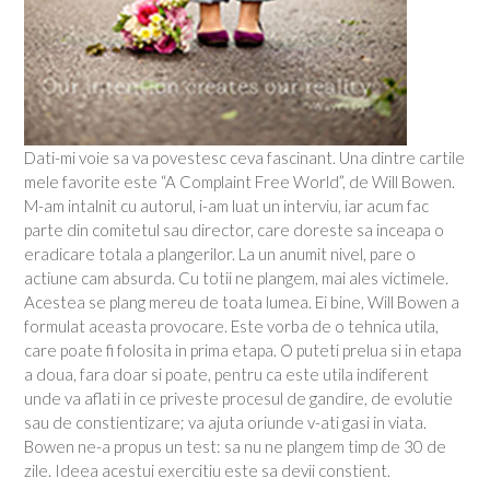
Dati-mi voie sa va povestesc ceva fascinant. Una dintre cartile
mele favorite este “A Complaint Free World”, de Will Bowen.
M-am intalnit cu autorul, i-am luat un interviu, iar acum fac
parte din comitetul sau director, care doreste sa inceapa o
eradicare totala a plangerilor. La un anumit nivel, pare o
actiune cam absurda. Cu totii ne plangem, mai ales victimele.
Acestea se plang mereu de toata lumea. Ei bine, Will Bowen a
formulat aceasta provocare. Este vorba de o tehnica utila,
care poate fi folosita in prima etapa. O puteti prelua si in etapa
a doua, fara doar si poate, pentru ca este utila indiferent
unde va aflati in ce priveste procesul de gandire, de evolutie
sau de constientizare; va ajuta oriunde v-ati gasi in viata.
Bowen ne-a propus un test: sa nu ne plangem timp de 30 de
zile. Ideea acestui exercitiu este sa devii constient.