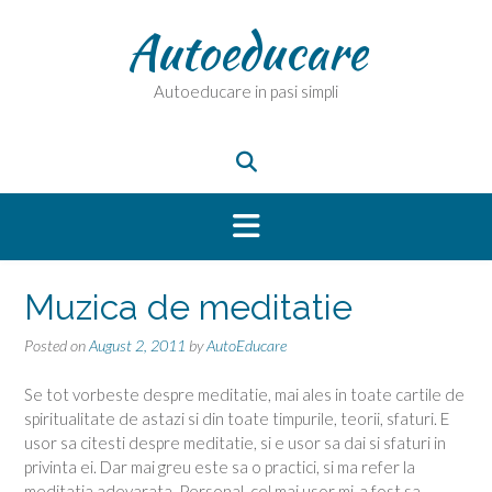
Skip
Autoeducare
to
content
Autoeducare in pasi simpli
Muzica de meditatie
Posted on
August 2, 2011
by
AutoEducare
Se tot vorbeste despre meditatie, mai ales in toate cartile de
spiritualitate de astazi si din toate timpurile, teorii, sfaturi. E
usor sa citesti despre meditatie, si e usor sa dai si sfaturi in
privinta ei. Dar mai greu este sa o practici, si ma refer la
meditatia adevarata. Personal, cel mai usor mi-a fost sa