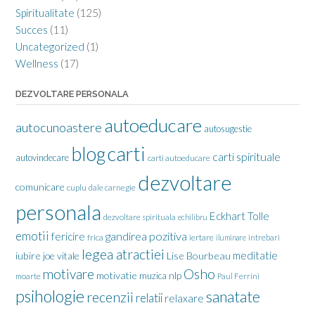
Spiritualitate
(125)
Succes
(11)
Uncategorized
(1)
Wellness
(17)
DEZVOLTARE PERSONALA
autoeducare
autocunoastere
autosugestie
carti
blog
carti spirituale
autovindecare
carti autoeducare
dezvoltare
comunicare
cuplu
dale carnegie
personala
Eckhart Tolle
dezvoltare spirituala
echilibru
emotii
gandirea pozitiva
fericire
frica
iertare
iluminare
intrebari
legea atractiei
meditatie
iubire
joe vitale
Lise Bourbeau
motivare
Osho
motivatie
nlp
muzica
moarte
Paul Ferrini
psihologie
sanatate
recenzii
relatii
relaxare