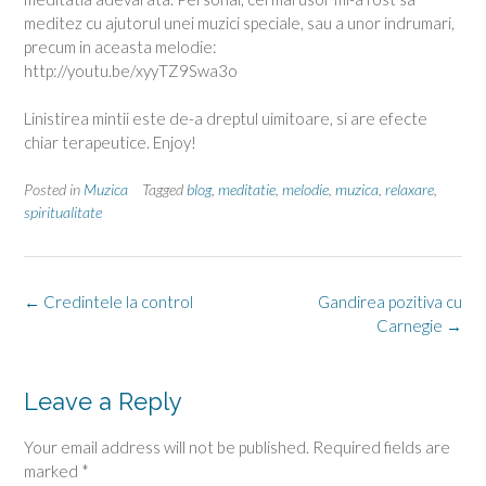
meditez cu ajutorul unei muzici speciale, sau a unor indrumari,
precum in aceasta melodie:
http://youtu.be/xyyTZ9Swa3o
Linistirea mintii este de-a dreptul uimitoare, si are efecte
chiar terapeutice. Enjoy!
Posted in
Muzica
Tagged
blog
,
meditatie
,
melodie
,
muzica
,
relaxare
,
spiritualitate
Post
←
Credintele la control
Gandirea pozitiva cu
navigation
Carnegie
→
Leave a Reply
Your email address will not be published.
Required fields are
marked
*