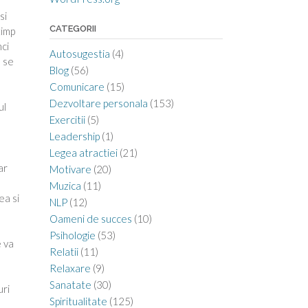
si
CATEGORII
timp
ci
Autosugestia
(4)
l se
Blog
(56)
Comunicare
(15)
Dezvoltare personala
(153)
ul
Exercitii
(5)
Leadership
(1)
Legea atractiei
(21)
ar
Motivare
(20)
Muzica
(11)
ea si
NLP
(12)
Oameni de succes
(10)
Psihologie
(53)
e va
Relatii
(11)
Relaxare
(9)
Sanatate
(30)
uri
Spiritualitate
(125)