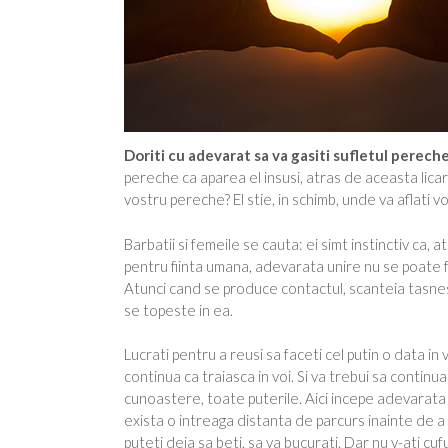
Doriti cu adevarat sa va gasiti sufletul pereche
pereche ca aparea el insusi, atras de aceasta licar
vostru pereche? El stie, in schimb, unde va aflati voi
Barbatii si femeile se cauta: ei simt instinctiv ca, a
pentru fiinta umana, adevarata unire nu se poate fac
Atunci cand se produce contactul, scanteia tasnest
se topeste in ea.
Lucrati pentru a reusi sa faceti cel putin o data in
continua ca traiasca in voi. Si va trebui sa contin
cunoastere, toate puterile. Aici incepe adevarata lu
exista o intreaga distanta de parcurs inainte de a v
puteti deja sa beti, sa va bucurati. Dar nu v-ati c