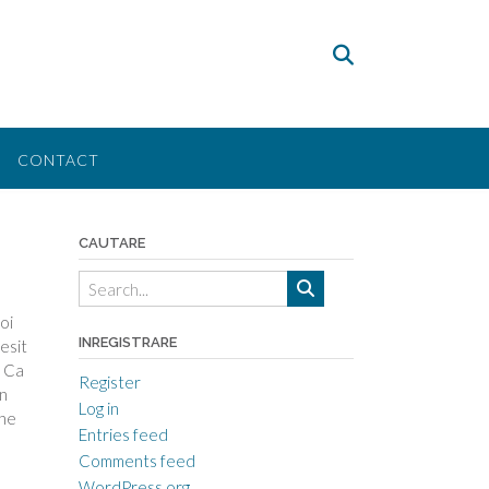
CONTACT
CAUTARE
oi
INREGISTRARE
esit
! Ca
Register
in
Log in
che
Entries feed
Comments feed
WordPress.org