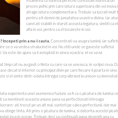
Intalnirea cu sufletul pereche constituie mai intai un
proces psihic prin care latura superioara din voi insiva i
atrage latura complementara. Trebuie sa lucrati mult 
pentru a fi demni de jumatatea voastra divina. Iar atun
cand ati stabilit in sfarsit aceasta legatura, simtiti ca e
afla in voi, pentru ca el locuieste in voi.
? Incepeti prin a nu-l cauta.
Concentrati-va asupra luminii, iar suflet
ire ce o va vedea stralucind in voi. Nu stiti unde se gaseste sufletul
. Va este de ajuns sa il asteptati in sinea voastra: el se va ivi.
tat timp cat nu au gasit o fiinta cu care sa se uneasca, le va lipsi ceva. D
e decat in interior cu principiul divin pe care fiecare il poarta in sine.
e si el simte dintr-odata intregul corp vibrand la unison cu imensitat
 viata experienta unei asemenea fuziuni, va fi ca o picatura de lumina c
uati sa mentineti aceasta uniune pana va perfectionati intreaga
crare: ati trecut pe un alt mal, sunteti pe calea perfectiunii, dar mai
a atinge tinta. Ati prins o picatura de lumina, si datorita acestei picat
ufundat inca in ocean. Trebuie deci sa continuati pana deveniti una cu