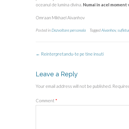
oceanul de lumina divina.
Numai in acel moment v
Omraan Mikhael Aivanhov
Posted in
Dezvoltare personala
Tagged
Aivanhov
,
sufletu
Post
←
Reinterpretandu-te pe tine insuti
navigation
Leave a Reply
Your email address will not be published.
Required
Comment
*