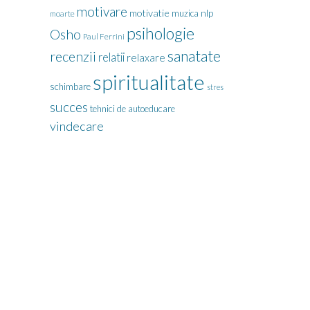
motivare
motivatie
nlp
muzica
moarte
psihologie
Osho
Paul Ferrini
sanatate
recenzii
relatii
relaxare
spiritualitate
schimbare
stres
succes
tehnici de autoeducare
vindecare