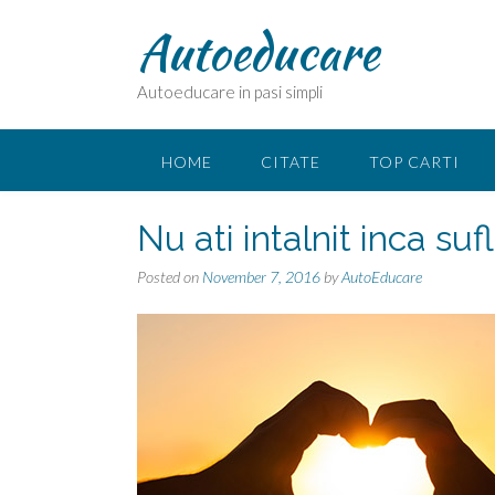
Skip
Autoeducare
to
content
Autoeducare in pasi simpli
HOME
CITATE
TOP CARTI
Nu ati intalnit inca su
Posted on
November 7, 2016
by
AutoEducare