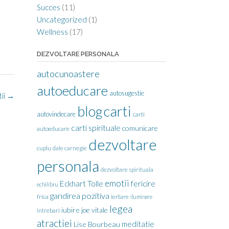
Succes
(11)
Uncategorized
(1)
Wellness
(17)
DEZVOLTARE PERSONALA
autocunoastere
autoeducare
autosugestie
ii
→
carti
blog
autovindecare
carti
carti spirituale
comunicare
autoeducare
dezvoltare
cuplu
dale carnegie
personala
dezvoltare spirituala
emotii
Eckhart Tolle
fericire
echilibru
gandirea pozitiva
frica
iertare
iluminare
legea
iubire
joe vitale
intrebari
atractiei
meditatie
Lise Bourbeau