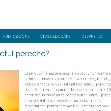
AUDIOBOOKS
VIDEOEDUCARE
DESPRE NOI
fletul pereche?
Chiar dupa mai multe esecuri si deceptii, multi dintre n
se incapataneaza sa considere ca nu inteleg in mod gr
iubirea, ci faptul ca nu au intalnit inca sufletul pereche
si cum fericirea ar fi numai o chestiune de intalnire…D
nefericire, lucrurile nu se petrec astfel: sufletul pere
nu se prezinta ca o femeie sau un barbat intalnit
intamplator si pentru care aveti o iubire fulgeratoare.