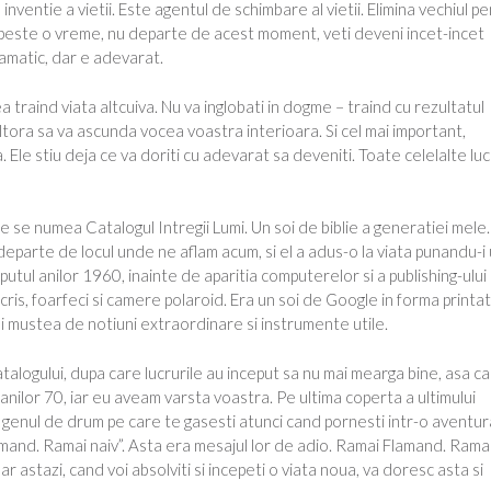
ventie a vietii. Este agentul de schimbare al vietii. Elimina vechiul p
ar peste o vreme, nu departe de acest moment, veti deveni incet-incet
dramatic, dar e adevarat.
a traind viata altcuiva. Nu va inglobati in dogme – traind cu rezultatul
 altora sa va ascunda vocea voastra interioara. Si cel mai important,
ia. Ele stiu deja ce va doriti cu adevarat sa deveniti. Toate celelalte luc
e se numea Catalogul Intregii Lumi. Un soi de biblie a generatiei mele.
parte de locul unde ne aflam acum, si el a adus-o la viata punandu-i
putul anilor 1960, inainte de aparitia computerelor si a publishing-ului
scris, foarfeci si camere polaroid. Era un soi de Google in forma printat
si mustea de notiuni extraordinare si instrumente utile.
atalogului, dupa care lucrurile au inceput sa nu mai mearga bine, asa ca
l anilor 70, iar eu aveam varsta voastra. Pe ultima coperta a ultimului
, genul de drum pe care te gasesti atunci cand pornesti intr-o aventur
mand. Ramai naiv”. Asta era mesajul lor de adio. Ramai Flamand. Rama
r astazi, cand voi absolviti si incepeti o viata noua, va doresc asta si