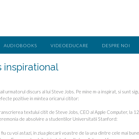
AUDIOBOOKS
VIDEOEDUCARE
DESPRE NOI
 inspirational
ail urmatorul discurs al lui Steve Jobs. Pe mine m-a inspirat, si sunt sig
ecte pozitive in mintea oricarui cititor:
anscrierea textului citit de Steve Jobs, CEO al Apple Computer, la 12
ceremonia de absolvire a studentilor Universitatii Stanford:
fiu cu voi astazi, in ziua plecarii voastre de la una dintre cele mai bun