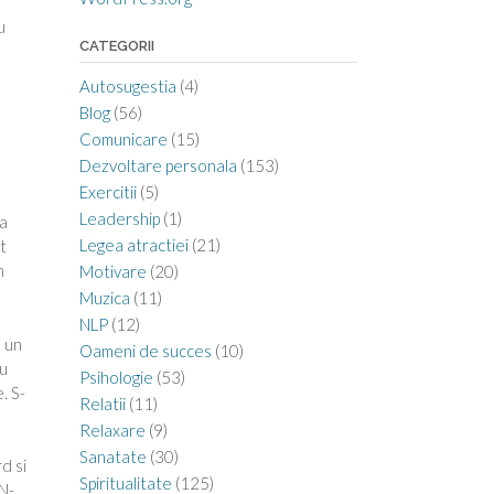
u
CATEGORII
Autosugestia
(4)
Blog
(56)
Comunicare
(15)
Dezvoltare personala
(153)
Exercitii
(5)
Leadership
(1)
-a
Legea atractiei
(21)
t
m
Motivare
(20)
Muzica
(11)
NLP
(12)
m un
Oameni de succes
(10)
nu
Psihologie
(53)
. S-
Relatii
(11)
Relaxare
(9)
Sanatate
(30)
d si
Spiritualitate
(125)
 N-