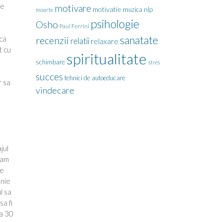
de
motivare
motivatie
nlp
muzica
moarte
psihologie
Osho
Paul Ferrini
sanatate
 ca
recenzii
relatii
relaxare
t cu
spiritualitate
schimbare
stres
succes
tehnici de autoeducare
r sa
vindecare
jul
eam
ie
anie
l sa
sa fi
la 30