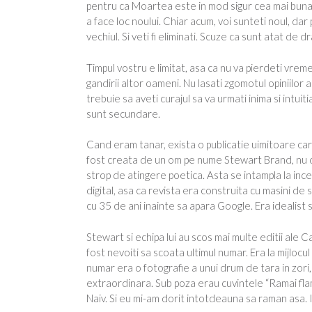
pentru ca Moartea este in mod sigur cea mai buna in
a face loc noului. Chiar acum, voi sunteti noul, d
vechiul. Si veti fi eliminati. Scuze ca sunt atat de 
Timpul vostru e limitat, asa ca nu va pierdeti vreme
gandirii altor oameni. Nu lasati zgomotul opiniilor
trebuie sa aveti curajul sa va urmati inima si intuit
sunt secundare.
Cand eram tanar, exista o publicatie uimitoare car
fost creata de un om pe nume Stewart Brand, nu de
strop de atingere poetica. Asta se intampla la ince
digital, asa ca revista era construita cu masini de 
cu 35 de ani inainte sa apara Google. Era idealist 
Stewart si echipa lui au scos mai multe editii ale C
fost nevoiti sa scoata ultimul numar. Era la mijlocu
numar era o fotografie a unui drum de tara in zori
extraordinara. Sub poza erau cuvintele “Ramai fla
Naiv. Si eu mi-am dorit intotdeauna sa raman asa. Ia