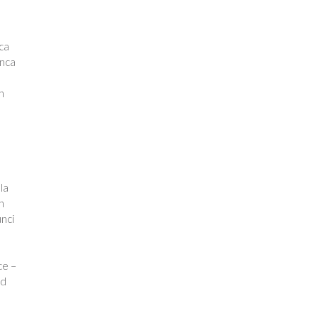
nca
unca
in
la
n
unci
ce –
nd