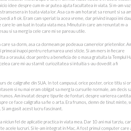
icio idee despre cum m-ar putea ajuta facultatea in viata. Si m-am vaz
 ii stransesera in toata viata lor. Asa ca m-am hotarat sa renunt si sa a
vedi a fi ok. Eram cam speriat la acea vreme, dar privind inapoi imi da
e care le-am luat in toata viata mea. Minutul in care am renuntat m-a
esau si sa merg la cele care mi se pareau utile.
in care sa dorm, asa ca dormeam pe podeaua camerelor prietenilor. A
i primeai inapoi pentru returnarea unei sticle. Si am mers in fiecare
lta a orasului, doar pentru a beneficia de o masa gratuita la Templul 
celea care mi-au starnit curiozitatea si intuitia s-au dovedit a fi
 de caligrafie din SUA. In tot campusul, orice poster, orice titlu si o
ntasem si nu mai eram obligat sa merg la cursurile normale, am decis s
u frumos. Am invatat despre tipurile de fonturi, despre varierea cantitat
pre ce face caligrafia sa fie o arta. Era frumos, demn de tinut minte, s
. Si am gasit acest lucru fascinant.
a niciun fel de aplicatie practica in viata mea. Dar 10 ani mai tarziu, ca
e acele lucruri. Si le-am integrat in Mac. A fost primul computer care 