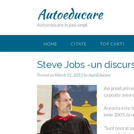
Skip
Autoeducare
to
content
Autoeducare in pasi simpli
HOME
CITATE
TOP CARTI
Steve Jobs -un discurs
Posted on
March 31, 2012
by
AutoEducare
Am primit prin m
ca poate avea ef
Aceasta este tr
iunie 2005, la 
“Sunt onorat sa 