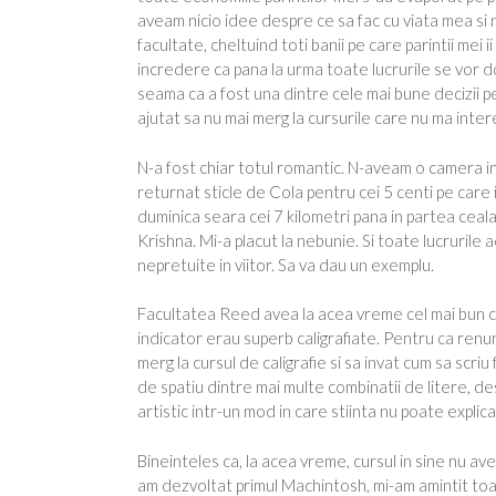
aveam nicio idee despre ce sa fac cu viata mea si n
facultate, cheltuind toti banii pe care parintii mei
incredere ca pana la urma toate lucrurile se vor do
seama ca a fost una dintre cele mai bune decizii p
ajutat sa nu mai merg la cursurile care nu ma inter
N-a fost chiar totul romantic. N-aveam o camera 
returnat sticle de Cola pentru cei 5 centi pe care i
duminica seara cei 7 kilometri pana in partea ceala
Krishna. Mi-a placut la nebunie. Si toate lucrurile a
nepretuite in viitor. Sa va dau un exemplu.
Facultatea Reed avea la acea vreme cel mai bun curs
indicator erau superb caligrafiate. Pentru ca renu
merg la cursul de caligrafie si sa invat cum sa scri
de spatiu dintre mai multe combinatii de litere, des
artistic intr-un mod in care stiinta nu poate explica
Bineinteles ca, la acea vreme, cursul in sine nu ave
am dezvoltat primul Machintosh, mi-am amintit toat