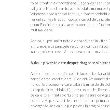
folosit fonturi extraordinare. Daca n-as fi renuntat 
caligrafie, Mac-ul n-ar fi avut niciodata mai multe 
Windows doar a copiat Mac-ul, e foarte probabil ca 
renuntat, n-as fi facut niciodata cursul de caligra
acum. Bineinteles ca la acel moment, tanar fiind, er
mult mai clara.
Asa ca, nu poti uni punctele daca privesti in viitor.
ai incredere ca punctele se vor uni cumva in viitor. 
karma, orice altceva. Abordarea asta nu m-a lasat n
A doua poveste este despre dragoste si pierde
Am fost norocos sa aflu ce imi place sa fac tanar 
parintilor mei cand aveam 20 de ani. Am muncit din
noi doi la o companie care valora 2 miliarde de do
(computerul Machintosh), iar eu tocmai implineam 
pe care tu ai infiintat-o? Ei bine, pe masura ce Ap
conduca Apple alaturi de mine, iar pentru primul an 
divergente, asa ca el a pus piciorul in prag. Si atun