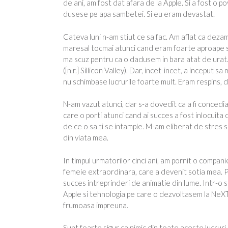
de ani, am fost dat afara de la Apple. Si a fost o 
dusese pe apa sambetei. Si eu eram devastat.
Cateva luni n-am stiut ce sa fac. Am aflat ca de
maresal tocmai atunci cand eram foarte aproape sa
ma scuz pentru ca o dadusem in bara atat de urat. 
([n.r.] Sillicon Valley). Dar, incet-incet, a inceput 
nu schimbase lucrurile foarte mult. Eram respins, d
N-am vazut atunci, dar s-a dovedit ca a fi concedia
care o porti atunci cand ai succes a fost inlocuita 
de ce o sa ti se intample. M-am eliberat de stres s
din viata mea.
In timpul urmatorilor cinci ani, am pornit o compa
femeie extraordinara, care a devenit sotia mea. Pi
succes intreprinderi de animatie din lume. Intr-o 
Apple si tehnologia pe care o dezvoltasem la NeXT 
frumoasa impreuna.
Sunt foarte sigur ca nimic din toate aceste lucruri n