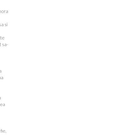
umora
e
sa si
 te
t sa-
a
ma
m
tea
fie,