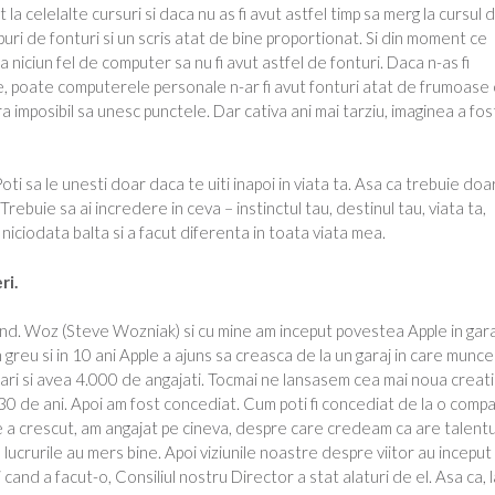
la celelalte cursuri si daca nu as fi avut astfel timp sa merg la cursul 
tipuri de fonturi si un scris atat de bine proportionat. Si din moment ce
niciun fel de computer sa nu fi avut astfel de fonturi. Daca n-as fi
fie, poate computerele personale n-ar fi avut fonturi atat de frumoase
a imposibil sa unesc punctele. Dar cativa ani mai tarziu, imaginea a fos
 Poti sa le unesti doar daca te uiti inapoi in viata ta. Asa ca trebuie doa
Trebuie sa ai incredere in ceva – instinctul tau, destinul tau, viata ta,
iciodata balta si a facut diferenta in toata viata mea.
ri.
fiind. Woz (Steve Wozniak) si cu mine am inceput povestea Apple in gara
 greu si in 10 ani Apple a ajuns sa creasca de la un garaj in care munc
lari si avea 4.000 de angajati. Tocmai ne lansasem cea mai noua creat
30 de ani. Apoi am fost concediat. Cum poti fi concediat de la o comp
ple a crescut, am angajat pe cineva, despre care credeam ca are talentu
lucrurile au mers bine. Apoi viziunile noastre despre viitor au inceput 
ci cand a facut-o, Consiliul nostru Director a stat alaturi de el. Asa ca, 