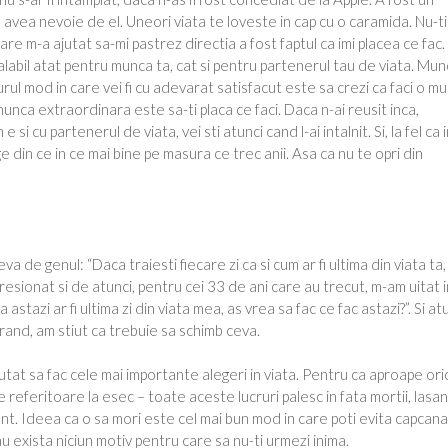
 avea nevoie de el. Uneori viata te loveste in cap cu o caramida. Nu-ti
re m-a ajutat sa-mi pastrez directia a fost faptul ca imi placea ce fac.
 valabil atat pentru munca ta, cat si pentru partenerul tau de viata. Mu
urul mod in care vei fi cu adevarat satisfacut este sa crezi ca faci o m
munca extraordinara este sa-ti placa ce faci. Daca n-ai reusit inca,
i cu partenerul de viata, vei sti atunci cand l-ai intalnit. Si, la fel ca 
e din ce in ce mai bine pe masura ce trec anii. Asa ca nu te opri din
 de genul: “Daca traiesti fiecare zi ca si cum ar fi ultima din viata ta, 
esionat si de atunci, pentru cei 33 de ani care au trecut, m-am uitat i
stazi ar fi ultima zi din viata mea, as vrea sa fac ce fac astazi?”. Si at
 rand, am stiut ca trebuie sa schimb ceva.
utat sa fac cele mai importante alegeri in viata. Pentru ca aproape ori
le referitoare la esec – toate aceste lucruri palesc in fata mortii, lasa
nt. Ideea ca o sa mori este cel mai bun mod in care poti evita capcana
 nu exista niciun motiv pentru care sa nu-ti urmezi inima.