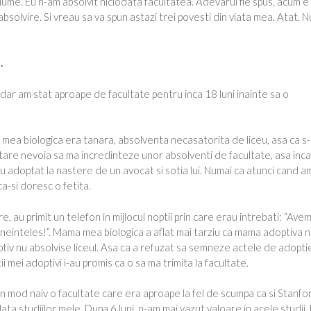
 lume. Eu n-am absolvit niciodata facultatea. Adevarul fie spus, acum e
solvire. Si vreau sa va spun astazi trei povesti din viata mea. Atat. N
.
dar am stat aproape de facultate pentru inca 18 luni inainte sa o
a mea biologica era tanara, absolventa necasatorita de liceu, asa ca s
 tare nevoia sa ma incredinteze unor absolventi de facultate, asa inca
fiu adoptat la nastere de un avocat si sotia lui. Numai ca atunci cand a
ca-si doresc o fetita.
e, au primit un telefon in mijlocul noptii prin care erau intrebati: “Ave
 “Bineinteles!”. Mama mea biologica a aflat mai tarziu ca mama adoptiva 
ptiv nu absolvise liceul. Asa ca a refuzat sa semneze actele de adoptie
i mei adoptivi i-au promis ca o sa ma trimita la facultate.
s in mod naiv o facultate care era aproape la fel de scumpa ca si Stanfor
ta studiilor mele. Dupa 6 luni, n-am mai vazut valoare in acele studii.