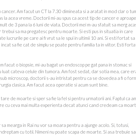
 cancer. Am facut un CT la 7.30 dimineata si a aratat in mod clar o t
 la acea vreme. Doctorii mi-au spus ca acest tip de cancer e aproap
 mult de 3 pana la 6 luni de viata. Doctorii mei m-au sfatuit sa merg aca
ar trebui sa ma pregatesc pentru moarte. Si esti pus in situatia in care
te lucrurile pe care ai fi vrut sa le spui in ultimii 10 ani. Si esti fortat sa
incat sa fie cat de simplu se poate pentru familia ta in viitor. Esti forta
 am facut o biopsie, mi-au bagat un endoscop pe gat pana in stomac si
au luat cateva celule din tumora. Am fost sedat, dar sotia mea, care er
e sub microscop, doctorii s-au intristat pentru ca se dovedea a fi o for
rurgia clasica. Am facut acea operatie si acum sunt bine.
are de moarte si sper sa fie la fel si pentru urmatorii ani. Faptul ca a
are cu ceva mai multa experienta decat atunci cand credeam ca moar
sa mearga in Rai nu vor sa moara pentru a ajunge acolo. Si, totusi,
ndreptam cu totii. Nimeni nu poate scapa de moarte. Si asa trebuie sa 