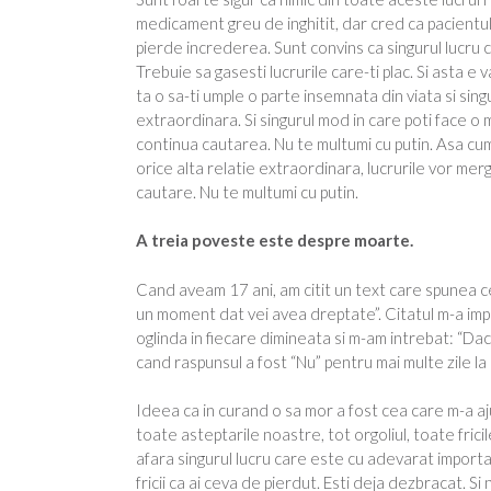
medicament greu de inghitit, dar cred ca pacientul
pierde increderea. Sunt convins ca singurul lucru ca
Trebuie sa gasesti lucrurile care-ti plac. Si asta e
ta o sa-ti umple o parte insemnata din viata si sing
extraordinara. Si singurul mod in care poti face o 
continua cautarea. Nu te multumi cu putin. Asa cum e s
orice alta relatie extraordinara, lucrurile vor merg
cautare. Nu te multumi cu putin.
A treia poveste este despre moarte.
Cand aveam 17 ani, am citit un text care spunea ceva
un moment dat vei avea dreptate”. Citatul m-a impr
oglinda in fiecare dimineata si m-am intrebat: “Daca a
cand raspunsul a fost “Nu” pentru mai multe zile la
Ideea ca in curand o sa mor a fost cea care m-a aj
toate asteptarile noastre, tot orgoliul, toate frici
afara singurul lucru care este cu adevarat importa
fricii ca ai ceva de pierdut. Esti deja dezbracat. Si