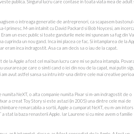
poveste publica. Singurul lucru care contase in toata viata mea de adult
zamagisem o intreaga generatie de antreprenori, ca scapasem bastonul
-l primesc. M-am intalnit cu David Packard si Bob Noycesi, am incerc
Eram un esec public si toate gandurile mele imi spuneam sa fug din Va
sa ma cuprinda un nou gand. Inca imi placea ce fac. Si intamplarea de la Ap
ar eram inca indragostit. Asa ca am decis sa o iau de la capat.
t de la Apple a fost cel mai bun lucru care mi se putea intampla. Povar
cu usurarea pe care o simti cand o iei din nou de la capat, mai putin sig
i am avut astfel sansa sa intru intr-una dintre cele mai creative perio
nie numita NeXT, o alta companie numita Pixar si m-am indragostit de o
xar a creat Toy Story si este astazi (in 2005) una dintre cele mai de
schimbare remarcabila a sortii, Apple a cumparat NeXT, eu m-am intors 
a stat la baza renasterii Apple. Iar Laurene si cu mine avem o familie
u s-ar fi intamplat, daca n-as fi fost concediat de la Apple. A fost un