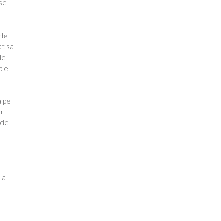
 se
 de
at sa
le
ple
a pe
ur
ade
la