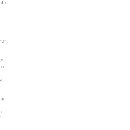
entru
ruri
 A
 un
a,
 au
a
i