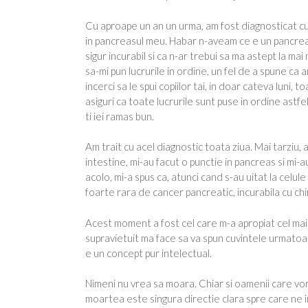
Cu aproape un an un urma, am fost diagnosticat cu
in pancreasul meu. Habar n-aveam ce e un pancreas
sigur incurabil si ca n-ar trebui sa ma astept la mai
sa-mi pun lucrurile in ordine, un fel de a spune ca 
incerci sa le spui copiilor tai, in doar cateva luni, toa
asiguri ca toate lucrurile sunt puse in ordine astfel 
ti iei ramas bun.
Am trait cu acel diagnostic toata ziua. Mai tarziu,
intestine, mi-au facut o punctie in pancreas si mi-
acolo, mi-a spus ca, atunci cand s-au uitat la celul
foarte rara de cancer pancreatic, incurabila cu chi
Acest moment a fost cel care m-a apropiat cel mai t
supravietuit ma face sa va spun cuvintele urmato
e un concept pur intelectual.
Nimeni nu vrea sa moara. Chiar si oamenii care vor 
moartea este singura directie clara spre care ne i