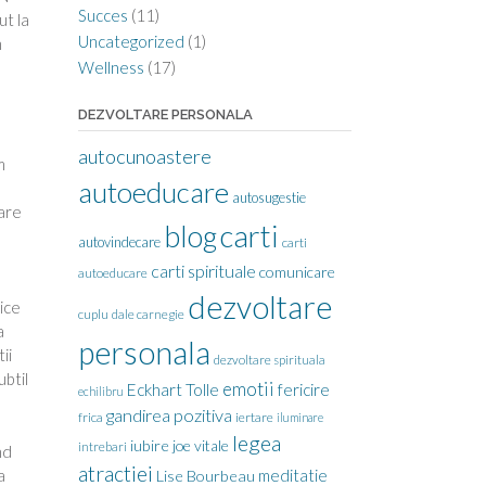
Succes
(11)
ut la
Uncategorized
(1)
m
u
Wellness
(17)
DEZVOLTARE PERSONALA
autocunoastere
m
autoeducare
autosugestie
Hare
carti
blog
autovindecare
carti
carti spirituale
comunicare
autoeducare
dezvoltare
rice
cuplu
dale carnegie
a
personala
ii
dezvoltare spirituala
ubtil
emotii
Eckhart Tolle
fericire
echilibru
gandirea pozitiva
frica
iertare
iluminare
legea
iubire
joe vitale
intrebari
nd
atractiei
a
meditatie
Lise Bourbeau