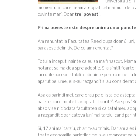
universitati din
momentul in care m-am apropiat cel mai mult de o ab
cuvinte mari. Doar
trei povesti
.
Prima poveste este despre unirea unor puncte
Am renuntat la Facultatea Reed dupa doar 6 luni, 
parasesc definitiv. De ce am renuntat?
Totul a inceput inainte ca eu sa ma fi nascut. Mam
hotarat sa ma dea spre adoptie. Si a simtit foarte
lucrurile pareau stabilite dinainte pentru mine sa 
aparut pe lume, ei s-au razgandit si au considerat 
Asa ca parintii mei, care erau pe o lista de asteptar
baietel care poate fi adoptat. Il doriti?”. Au spus
absolvise niciodata facultatea si ca tatal meu ado
a razgandit doar cateva luni mai tarziu, cand parinti
Si, 17 ani mai tarziu, chiar m-au trimis. Dar am ale
toate economiile parintilor mei s-au evaporat pe pla