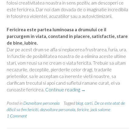
folosi creativitatea noastra in sens pozitiv, am descoperi ce
este fericirea. Dar noi dam dovada de o imaginatie incredibila
in folosirea violentei, acuzatiilor sau a autovictimizarii.
Fericirea este partea luminoasa a drumului ce il
parcurgem in viata, constand in placere, satisfactie, stare
de bine, iubire.
Dar pe acest drum se afla si neplacerea frustrarea, furia, ura.
In functie de posibilitatea noastra de a elimina aceste ultime
stari, vom reusi sa ne cream o viata fericita. Trebuie sa uitam
necazurile, deceptiile, pierderile celor dragi, tradarile
prietenilor, sa le acceptam ca inerente vietii noastre, sa
clarificam trecutul si apoi cand sufletul ramane curat, el va
“De
cunoaste fericirea.
Continue reading
→
ce
este
Posted in
Dezvoltare personala
Tagged
blog
,
carti
,
De ce este atat de
atat
dificil sa fim fericiti
,
dezvoltare personala
,
fericire
,
jack salome
1 Comment
dificil
sa
fim