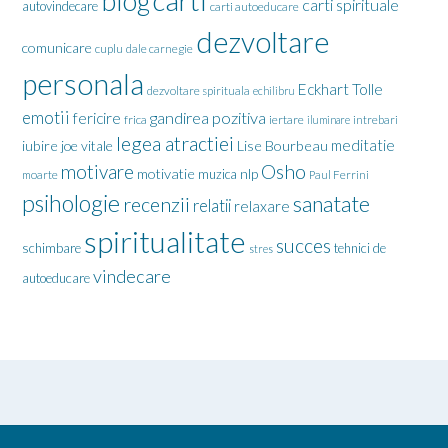
carti
blog
carti spirituale
autovindecare
carti autoeducare
dezvoltare
comunicare
cuplu
dale carnegie
personala
Eckhart Tolle
dezvoltare spirituala
echilibru
emotii
gandirea pozitiva
fericire
frica
iertare
iluminare
intrebari
legea atractiei
meditatie
iubire
joe vitale
Lise Bourbeau
motivare
Osho
motivatie
nlp
muzica
moarte
Paul Ferrini
psihologie
sanatate
recenzii
relatii
relaxare
spiritualitate
succes
schimbare
tehnici de
stres
vindecare
autoeducare