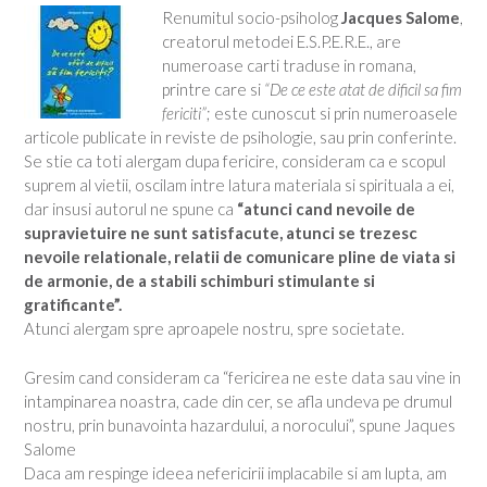
Renumitul socio-psiholog
Jacques Salome
,
creatorul metodei E.S.P.E.R.E., are
numeroase carti traduse in romana,
printre care si
“De ce este atat de dificil sa fim
fericiti”
; este cunoscut si prin numeroasele
articole publicate in reviste de psihologie, sau prin conferinte.
Se stie ca toti alergam dupa fericire, consideram ca e scopul
suprem al vietii, oscilam intre latura materiala si spirituala a ei,
dar insusi autorul ne spune ca
“atunci cand nevoile de
supravietuire ne sunt satisfacute, atunci se trezesc
nevoile relationale, relatii de comunicare pline de viata si
de armonie, de a stabili schimburi stimulante si
gratificante”.
Atunci alergam spre aproapele nostru, spre societate.
Gresim cand consideram ca “fericirea ne este data sau vine in
intampinarea noastra, cade din cer, se afla undeva pe drumul
nostru, prin bunavointa hazardului, a norocului”, spune Jaques
Salome
Daca am respinge ideea nefericirii implacabile si am lupta, am