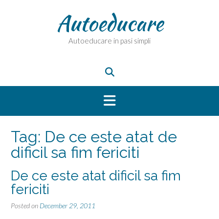
Skip
Autoeducare
to
content
Autoeducare in pasi simpli
Tag:
De ce este atat de
dificil sa fim fericiti
De ce este atat dificil sa fim
fericiti
Posted on
December 29, 2011