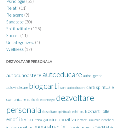
Psihologie
(53)
Relatii
(11)
Relaxare
(9)
Sanatate
(30)
Spiritualitate
(125)
Succes
(11)
Uncategorized
(1)
Wellness
(17)
DEZVOLTARE PERSONALA
autoeducare
autocunoastere
autosugestie
carti
blog
carti spirituale
autovindecare
carti autoeducare
dezvoltare
comunicare
cuplu
dale carnegie
personala
Eckhart Tolle
dezvoltare spirituala
echilibru
emotii
gandirea pozitiva
fericire
frica
iertare
iluminare
intrebari
legea atractiei
meditatie
iubire
joe vitale
Lise Bourbeau