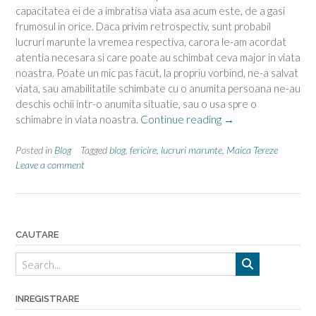
capacitatea ei de a imbratisa viata asa acum este, de a gasi
frumosul in orice. Daca privim retrospectiv, sunt probabil
lucruri marunte la vremea respectiva, carora le-am acordat
atentia necesara si care poate au schimbat ceva major in viata
noastra. Poate un mic pas facut, la propriu vorbind, ne-a salvat
viata, sau amabilitatile schimbate cu o anumita persoana ne-au
deschis ochii intr-o anumita situatie, sau o usa spre o
“Lucruri
schimabre in viata noastra.
Continue reading
→
marunte
si
Posted in
Blog
Tagged
blog
,
fericire
,
lucruri marunte
,
Maica Tereze
importante”
Leave a comment
CAUTARE
INREGISTRARE