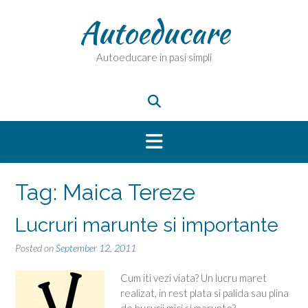
Skip
Autoeducare
to
content
Autoeducare in pasi simpli
Tag:
Maica Tereze
Lucruri marunte si importante
Posted on
September 12, 2011
Cum iti vezi viata? Un lucru maret
realizat, in rest plata si palida sau plina