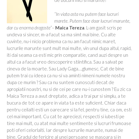
de bucurii mici si marunte?
“In viata asta nu putem face lucruri
marete. Putem face doar lucruri marunte,
dar cu enorma dragoste”
–
Maica Tereza
. L-am gasit scris pe
undeva si sincer, m-a facut sa ma simt mai bine. Cu alte
cuvinte, nu-i nicio problema ca nu am facut nimic maret,
lucrurile marunte sunt mult mai multe, vin unul dupa altul, rapid,
iti dai seama ca esti mic prin comparatie, cand auzi despre un
altul ca a facut vreo descoperire stiintifica. Sau a salvat pe
cineva de la moarte. Sau Lady Gaga….glumesc. Cat de bine
putem trai cu ideea ca nu-si va aminti nimeni numele nostru
dupa ce murim ? Sau ca nu suntem cunoscuti decat de
apropiatii noastri, nu si de cei pe care nu-i cunostem ? Eu zic ca
Maica Tereza a avut dreptate, adica a trai pur si simplu, a te
bucura de tot ce apare in viata ta este suficient. Chiar daca
pentru ceilalti esti un oarecare si la fel, pentru tine, ca om, esti
cel mai important. Cu cat te apreciezi, respecti si iubesti pe
tine mai mult, cu atat mai multe sentimente si lucruri frumoase
poti oferi celorlalti. Iar despre lucrurile marunte, numai de
bine. Gradul de fericire al unei persoane se masoara si in