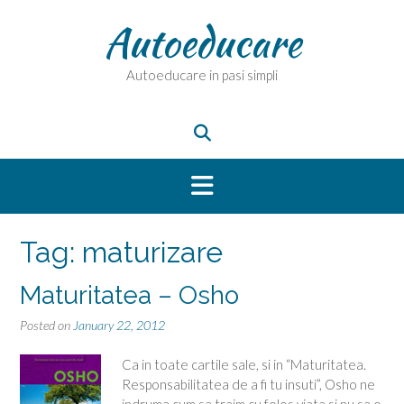
Skip
Autoeducare
to
content
Autoeducare in pasi simpli
Tag:
maturizare
Maturitatea – Osho
Posted on
January 22, 2012
Ca in toate cartile sale, si in “Maturitatea.
Responsabilitatea de a fi tu insuti”, Osho ne