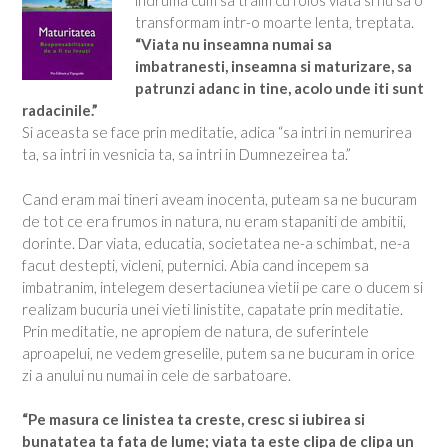
indruma cum sa traim cu folos viata si nu sa o
transformam intr-o moarte lenta, treptata.
“Viata nu inseamna numai sa
imbatranesti, inseamna si maturizare, sa
patrunzi adanc in tine, acolo unde iti sunt
radacinile.”
Si aceasta se face prin meditatie, adica “sa intri in nemurirea
ta, sa intri in vesnicia ta, sa intri in Dumnezeirea ta.”
Cand eram mai tineri aveam inocenta, puteam sa ne bucuram
de tot ce era frumos in natura, nu eram stapaniti de ambitii,
dorinte. Dar viata, educatia, societatea ne-a schimbat, ne-a
facut destepti, vicleni, puternici. Abia cand incepem sa
imbatranim, intelegem desertaciunea vietii pe care o ducem si
realizam bucuria unei vieti linistite, capatate prin meditatie.
Prin meditatie, ne apropiem de natura, de suferintele
aproapelui, ne vedem greselile, putem sa ne bucuram in orice
zi a anului nu numai in cele de sarbatoare.
“Pe masura ce linistea ta creste, cresc si iubirea si
bunatatea ta fata de lume; viata ta este clipa de clipa un