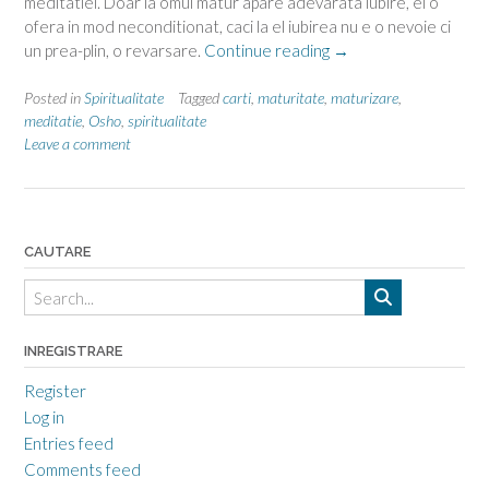
meditatiei. Doar la omul matur apare adevarata iubire, el o
ofera in mod neconditionat, caci la el iubirea nu e o nevoie ci
“Maturitatea
un prea-plin, o revarsare.
Continue reading
→
–
Osho”
Posted in
Spiritualitate
Tagged
carti
,
maturitate
,
maturizare
,
meditatie
,
Osho
,
spiritualitate
Leave a comment
CAUTARE
INREGISTRARE
Register
Log in
Entries feed
Comments feed