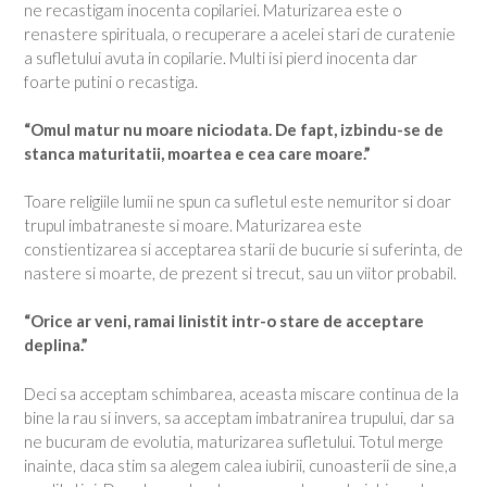
ne recastigam inocenta copilariei. Maturizarea este o
renastere spirituala, o recuperare a acelei stari de curatenie
a sufletului avuta in copilarie. Multi isi pierd inocenta dar
foarte putini o recastiga.
“Omul matur nu moare niciodata. De fapt, izbindu-se de
stanca maturitatii, moartea e cea care moare.”
Toare religiile lumii ne spun ca sufletul este nemuritor si doar
trupul imbatraneste si moare. Maturizarea este
constientizarea si acceptarea starii de bucurie si suferinta, de
nastere si moarte, de prezent si trecut, sau un viitor probabil.
“Orice ar veni, ramai linistit intr-o stare de acceptare
deplina.”
Deci sa acceptam schimbarea, aceasta miscare continua de la
bine la rau si invers, sa acceptam imbatranirea trupului, dar sa
ne bucuram de evolutia, maturizarea sufletului. Totul merge
inainte, daca stim sa alegem calea iubirii, cunoasterii de sine,a