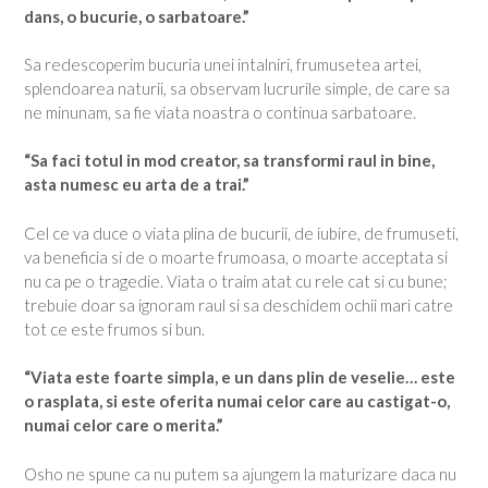
dans, o bucurie, o sarbatoare.”
Sa redescoperim bucuria unei intalniri, frumusetea artei,
splendoarea naturii, sa observam lucrurile simple, de care sa
ne minunam, sa fie viata noastra o continua sarbatoare.
“Sa faci totul in mod creator, sa transformi raul in bine,
asta numesc eu arta de a trai.”
Cel ce va duce o viata plina de bucurii, de iubire, de frumuseti,
va beneficia si de o moarte frumoasa, o moarte acceptata si
nu ca pe o tragedie. Viata o traim atat cu rele cat si cu bune;
trebuie doar sa ignoram raul si sa deschidem ochii mari catre
tot ce este frumos si bun.
“Viata este foarte simpla, e un dans plin de veselie… este
o rasplata, si este oferita numai celor care au castigat-o,
numai celor care o merita.”
Osho ne spune ca nu putem sa ajungem la maturizare daca nu