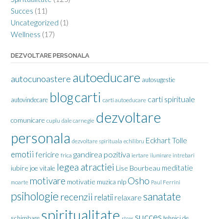
Succes
(11)
Uncategorized
(1)
Wellness
(17)
DEZVOLTARE PERSONALA
autoeducare
autocunoastere
autosugestie
carti
blog
carti spirituale
autovindecare
carti autoeducare
dezvoltare
comunicare
cuplu
dale carnegie
personala
Eckhart Tolle
dezvoltare spirituala
echilibru
emotii
gandirea pozitiva
fericire
frica
iertare
iluminare
intrebari
legea atractiei
meditatie
iubire
joe vitale
Lise Bourbeau
motivare
Osho
motivatie
nlp
muzica
moarte
Paul Ferrini
psihologie
sanatate
recenzii
relatii
relaxare
spiritualitate
succes
schimbare
tehnici de
stres