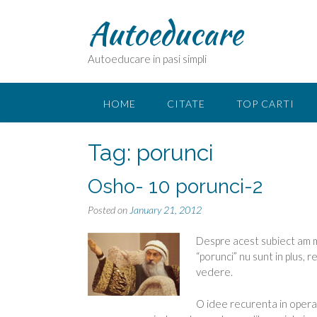
Skip
Autoeducare
to
content
Autoeducare in pasi simpli
HOME
CITATE
TOP CARTI
Tag:
porunci
Osho- 10 porunci-2
Posted on
January 21, 2012
Despre acest subiect am ma
“porunci” nu sunt in plus, 
vedere.
O idee recurenta in opera 