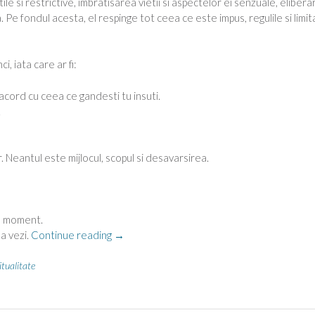
e si restrictive, imbratisarea vietii si aspectelor ei senzuale, eliber
. Pe fondul acesta, el respinge tot ceea ce este impus, regulile si limit
, iata care ar fi:
acord cu ceea ce gandesti tu insuti.
.
 Neantul este mijlocul, scopul si desavarsirea.
re moment.
“Osho-
a vezi.
Continue reading
→
10
porunci-
itualitate
2”