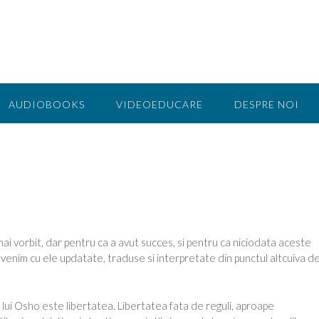
AUDIOBOOKS
VIDEOEDUCARE
DESPRE NOI
i vorbit, dar pentru ca a avut succes, si pentru ca niciodata aceste
revenim cu ele updatate, traduse si interpretate din punctul altcuiva d
lui Osho este libertatea. Libertatea fata de reguli, aproape