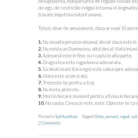
nesupunerea, indepartarea de regulile sociale inutil
de ego, de restrictile religiei in forma ei dogmatica
trasate impotriva naturii umane.
Totusi, doar de amuzament, daca ar numi 10 porunci
1.
Nu asculta porunca nimanui, decat daca este in 
2.
Nu exista un Dumnezeu, altul decat Viata insasi
3.
Adevarul este in tine, nu-l cauta in alta parte.
4.
Dragostea este rugaciunea adevarata.
5.
Sa devii neant (fara ego) este calea spre adevar.
6.
Viata este acum si aici.
7.
Trezeste-te pentru a trai.
8.
Nu inota, pluteste.
9.
Mori in fiecare moment pentru a fi nou in fieca
10.
Nu cauta. Ceea ce este, este. Opreste-te ca s
Posted in
Spiritualitate
Tagged
Osho
,
porunci
,
reguli
,
spir
2 Comments