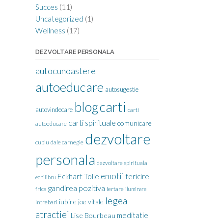
Succes
(11)
Uncategorized
(1)
Wellness
(17)
DEZVOLTARE PERSONALA
autocunoastere
autoeducare
autosugestie
carti
blog
autovindecare
carti
carti spirituale
comunicare
autoeducare
dezvoltare
cuplu
dale carnegie
personala
dezvoltare spirituala
emotii
Eckhart Tolle
fericire
echilibru
gandirea pozitiva
frica
iertare
iluminare
legea
iubire
joe vitale
intrebari
atractiei
meditatie
Lise Bourbeau