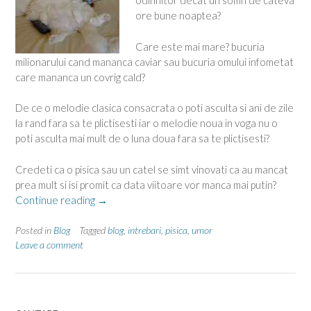
odihnitor decat un somn de cateva
ore bune noaptea?
Care este mai mare? bucuria
milionarului cand mananca caviar sau bucuria omului infometat
care mananca un covrig cald?
De ce o melodie clasica consacrata o poti asculta si ani de zile
la rand fara sa te plictisesti iar o melodie noua in voga nu o
poti asculta mai mult de o luna doua fara sa te plictisesti?
Credeti ca o pisica sau un catel se simt vinovati ca au mancat
prea mult si isi promit ca data viitoare vor manca mai putin?
“Intrebari
Continue reading
→
capcana”
Posted in
Blog
Tagged
blog
,
intrebari
,
pisica
,
umor
Leave a comment