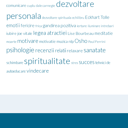
dezvoltare
comunicare
cuplu
dale carnegie
personala
Eckhart Tolle
dezvoltare spirituala
echilibru
emotii
gandirea pozitiva
fericire
frica
iertare
iluminare
intrebari
legea atractiei
meditatie
iubire
joe vitale
Lise Bourbeau
motivare
Osho
motivatie
nlp
muzica
moarte
Paul Ferrini
psihologie
sanatate
recenzii
relatii
relaxare
spiritualitate
succes
schimbare
tehnici de
stres
vindecare
autoeducare