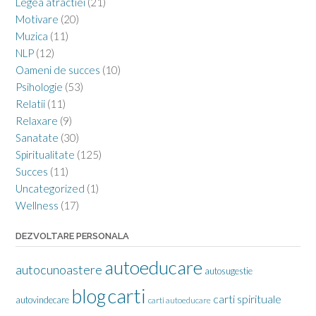
Legea atractiei
(21)
Motivare
(20)
Muzica
(11)
NLP
(12)
Oameni de succes
(10)
Psihologie
(53)
Relatii
(11)
Relaxare
(9)
Sanatate
(30)
Spiritualitate
(125)
Succes
(11)
Uncategorized
(1)
Wellness
(17)
DEZVOLTARE PERSONALA
autoeducare
autocunoastere
autosugestie
carti
blog
carti spirituale
autovindecare
carti autoeducare