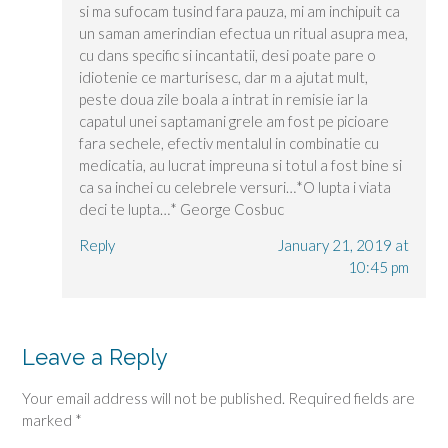
si ma sufocam tusind fara pauza, mi am inchipuit ca
un saman amerindian efectua un ritual asupra mea,
cu dans specific si incantatii, desi poate pare o
idiotenie ce marturisesc, dar m a ajutat mult,
peste doua zile boala a intrat in remisie iar la
capatul unei saptamani grele am fost pe picioare
fara sechele, efectiv mentalul in combinatie cu
medicatia, au lucrat impreuna si totul a fost bine si
ca sa inchei cu celebrele versuri…*O lupta i viata
deci te lupta…* George Cosbuc
Reply
January 21, 2019 at
10:45 pm
Leave a Reply
Your email address will not be published.
Required fields are
marked
*