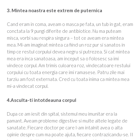
3. Mintea noastra este extrem de puternica
Cand eram in coma, aveam o masca pe fata, un tub in gat, eram
conctata la 9 pungi diferite de antibiotice. Nu ma puteam
misca, vorbi sau respira singura – tot ce aveam era mintea
mea. Mi-am imaginat mintea ca fiind un roz pur si sanatos in
timp ce restul corpului devea negru si putrezea. Si cat mintea
mea era inca sanatoasa, am inceput sa o folosesc sa imi
vindece corpul. Am trimis culoarea roz, vindecatoare restului
corpului cu toata energia care imi ramasese. Patru zile mai
tarziu am fost externata. Cred cu toata inima ca mintea mea
mi-a vindecat corpul.
4.Asculta-ti intotdeauna corpul
Dupa ce am iesit din spital, sistemul meu imunitar era la
pamant. Aveam probleme digestive si multe altele legate de
sanatate. Fiecare doctor pe care l-am intalnit avea o alta
opinie despre cum ma poate ajuta, fiecare contrazicandu-se. II