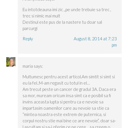
Eu intotdeauna imi zic ,,pe unde trebuie sa trec ,
trec si nimic mai mult
Destinul este pus de la nastere tu doar sal
parcurgi
Reply
August 8, 2014 at 7:23
pm
maria
says:
Multumesc pentru acest articol.Am simtit si simt si
eu la fel..M-am regasit cu totul in el…
Am trecut peste un cancer de gradul 3A. Daca era
sa mor, muream oricum insa simt ca e posibil sa fi
invins aceasta lupta si pentru ca e nevoie sa
impartasim oamenilor care au nevoie sa stie ca
“mintea noastra este extrem de puternica, si
corpul nostru stie mai bine ce are nevoie”, doar sa-
l ascultam si sa-i oferim ce ne cere… sa creem o