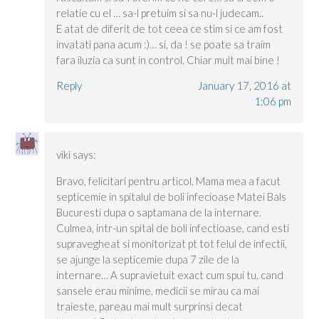
relatie cu el … sa-l pretuim si sa nu-l judecam..
E atat de diferit de tot ceea ce stim si ce am fost
invatati pana acum :)… si, da ! se poate sa traim
fara iluzia ca sunt in control. Chiar mult mai bine !
Reply
January 17, 2016 at
1:06 pm
viki
says:
Bravo, felicitari pentru articol. Mama mea a facut
septicemie in spitalul de boli infecioase Matei Bals
Bucuresti dupa o saptamana de la internare.
Culmea, intr-un spital de boli infectioase, cand esti
supravegheat si monitorizat pt tot felul de infectii,
se ajunge la septicemie dupa 7 zile de la
internare… A supravietuit exact cum spui tu, cand
sansele erau minime, medicii se mirau ca mai
traieste, pareau mai mult surprinsi decat