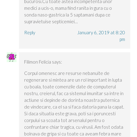
bucurosi.Cu toate astea incompetenta unor
medici a ucis-o, mama fiind ranita in gura cu o
sonda naso-gastrica la 5 saptamani dupa ce
supravietuise septicemiei…
Reply
January 6, 2019 at 8:20
pm
Filimon Felicia
says:
Corpul omenesc are resurse nebanuite de
regenerare si mintea are un rol important in lupta
cu boala, toate comenzile date de computerul
nostru, creierul, fac ca sistemul imunitar sa intre in
actiune si depinde de dorinta noastra puternica
de vindecare, ca el sa si faca datoria pana la capat.
Si daca situatia este grava, poti sa i poruncesti
corpului sa scoata tot arsenalul pentru o
confruntare chiar tragica, cu virusii. Am fost odata
bolnava de gripa si cu toate ca aveam febra mare