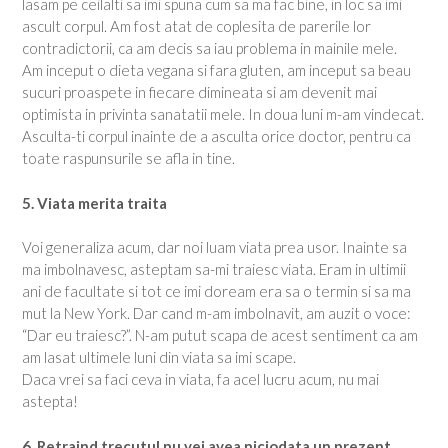
lasam pe ceilalti sa imi spuna cum sa ma fac bine, in loc sa imi
ascult corpul. Am fost atat de coplesita de parerile lor
contradictorii, ca am decis sa iau problema in mainile mele.
Am inceput o dieta vegana si fara gluten, am inceput sa beau
sucuri proaspete in fiecare dimineata si am devenit mai
optimista in privinta sanatatii mele. In doua luni m-am vindecat.
Asculta-ti corpul inainte de a asculta orice doctor, pentru ca
toate raspunsurile se afla in tine.
5. Viata merita traita
Voi generaliza acum, dar noi luam viata prea usor. Inainte sa
ma imbolnavesc, asteptam sa-mi traiesc viata. Eram in ultimii
ani de facultate si tot ce imi doream era sa o termin si sa ma
mut la New York. Dar cand m-am imbolnavit, am auzit o voce:
“Dar eu traiesc?”. N-am putut scapa de acest sentiment ca am
am lasat ultimele luni din viata sa imi scape.
Daca vrei sa faci ceva in viata, fa acel lucru acum, nu mai
astepta!
6. Retraind trecutul nu vei avea niciodata un prezent