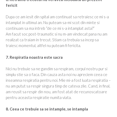
fericit
Dupa ce am iesit din spital am continuat sa retraiesc ce mi s-a
intamplat in ultimul an. Nu puteam sa-mi scot din minte si
continuam sa ma intreb “de ce mi s-a intamplat asta?”
Am facut soc post-traumatic si nu m-am vindecat pana nu am
realizat ca traiam in trecut. Stiam ca trebuia sa incep sa
traiesc momentul, altfel nu puteam fi fericita.
7. Respiratia noastra este sacra
Nici nu trebuie sa ne gandim sa respiram, corpul nostru pur si
simplu stie sa o faca. Din cauza asta noi nu apreciem ceea ce
inseamna respiratia pentru noi. Mie mi-a fost luata respiratia –
nu am putut sa respir singura timp de cateva zile. Cand, in final,
am reusit sa respir din nou, am fost atat de recunoscatoare
pentru aceasta respiratie numita viata.
8. Ceea ce trebuie sa se intample, se intampla