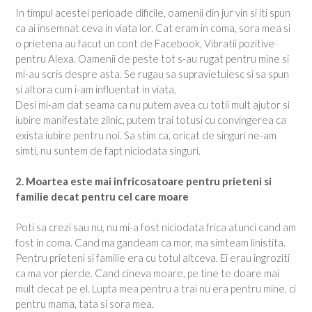
In timpul acestei perioade dificile, oamenii din jur vin si iti spun
ca ai insemnat ceva in viata lor. Cat eram in coma, sora mea si
o prietena au facut un cont de Facebook, Vibratii pozitive
pentru Alexa. Oamenii de peste tot s-au rugat pentru mine si
mi-au scris despre asta. Se rugau sa supravietuiesc si sa spun
si altora cum i-am influentat in viata,
Desi mi-am dat seama ca nu putem avea cu totii mult ajutor si
iubire manifestate zilnic, putem trai totusi cu convingerea ca
exista iubire pentru noi. Sa stim ca, oricat de singuri ne-am
simti, nu suntem de fapt niciodata singuri.
2. Moartea este mai infricosatoare pentru prieteni si
familie decat pentru cel care moare
Poti sa crezi sau nu, nu mi-a fost niciodata frica atunci cand am
fost in coma. Cand ma gandeam ca mor, ma simteam linistita.
Pentru prieteni si familie era cu totul altceva. Ei erau ingroziti
ca ma vor pierde. Cand cineva moare, pe tine te doare mai
mult decat pe el. Lupta mea pentru a trai nu era pentru mine, ci
pentru mama, tata si sora mea.