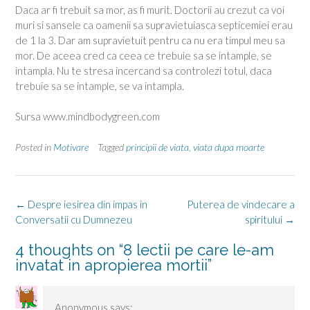
Daca ar fi trebuit sa mor, as fi murit. Doctorii au crezut ca voi
muri si sansele ca oamenii sa supravietuiasca septicemiei erau
de 1 la 3. Dar am supravietuit pentru ca nu era timpul meu sa
mor. De aceea cred ca ceea ce trebuie sa se intample, se
intampla. Nu te stresa incercand sa controlezi totul, daca
trebuie sa se intample, se va intampla.
Sursa www.mindbodygreen.com
Posted in
Motivare
Tagged
principii de viata
,
viata dupa moarte
Post
←
Despre iesirea din impas in
Puterea de vindecare a
navigation
Conversatii cu Dumnezeu
spiritului
→
4 thoughts on “
8 lectii pe care le-am
invatat in apropierea mortii
”
Anonymous
says: