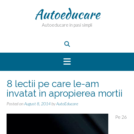
Skip
Autoeducare
to
content
Autoeducare in pasi simpli
8 lectii pe care le-am
invatat in apropierea mortii
Posted on
August 8, 2014
by
AutoEducare
Pe 26