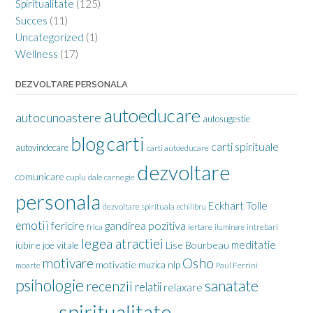
Spiritualitate
(125)
Succes
(11)
Uncategorized
(1)
Wellness
(17)
DEZVOLTARE PERSONALA
autoeducare
autocunoastere
autosugestie
carti
blog
carti spirituale
autovindecare
carti autoeducare
dezvoltare
comunicare
cuplu
dale carnegie
personala
Eckhart Tolle
dezvoltare spirituala
echilibru
emotii
gandirea pozitiva
fericire
frica
iertare
iluminare
intrebari
legea atractiei
meditatie
iubire
joe vitale
Lise Bourbeau
motivare
Osho
motivatie
nlp
muzica
moarte
Paul Ferrini
psihologie
sanatate
recenzii
relatii
relaxare
spiritualitate