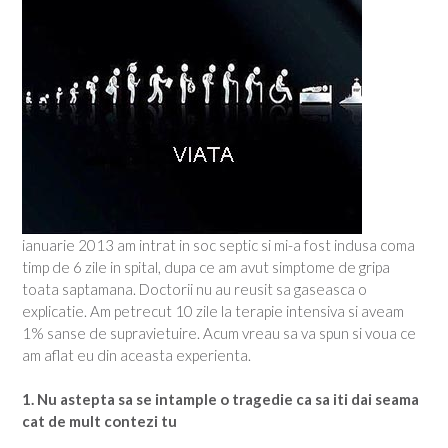
ianuarie 2013 am intrat in soc septic si mi-a fost indusa coma
timp de 6 zile in spital, dupa ce am avut simptome de gripa
toata saptamana. Doctorii nu au reusit sa gaseasca o
explicatie. Am petrecut 10 zile la terapie intensiva si aveam
1% sanse de supravietuire. Acum vreau sa va spun si voua ce
am aflat eu din aceasta experienta.
1. Nu astepta sa se intample o tragedie ca sa iti dai seama
cat de mult contezi tu