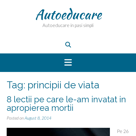
Skip
Autoeducare
to
content
Autoeducare in pasi simpli
Tag:
principii de viata
8 lectii pe care le-am invatat in
apropierea mortii
Posted on
August 8, 2014
Pe 26