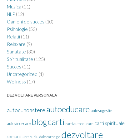
Muzica
(11)
NLP
(12)
Oameni de succes
(10)
Psihologie
(53)
Relatii
(11)
Relaxare
(9)
Sanatate
(30)
Spiritualitate
(125)
Succes
(11)
Uncategorized
(1)
Wellness
(17)
DEZVOLTARE PERSONALA
autoeducare
autocunoastere
autosugestie
carti
blog
carti spirituale
autovindecare
carti autoeducare
dezvoltare
comunicare
cuplu
dale carnegie