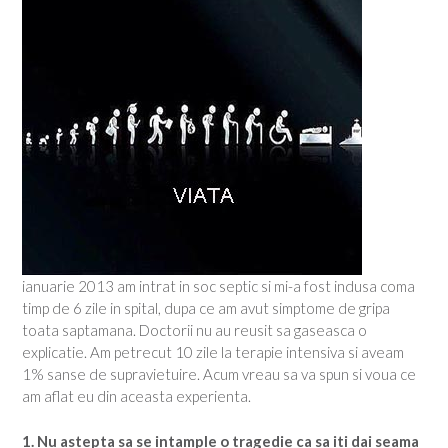
ianuarie 2013 am intrat in soc septic si mi-a fost indusa coma
timp de 6 zile in spital, dupa ce am avut simptome de gripa
toata saptamana. Doctorii nu au reusit sa gaseasca o
explicatie. Am petrecut 10 zile la terapie intensiva si aveam
1% sanse de supravietuire. Acum vreau sa va spun si voua ce
am aflat eu din aceasta experienta.
1. Nu astepta sa se intample o tragedie ca sa iti dai seama