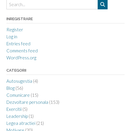
mortii
INREGISTRARE
Register
Log in
Entries feed
Comments feed
WordPress.org
CATEGORII
Autosugestia
(4)
Blog
(56)
Comunicare
(15)
Dezvoltare personala
(153)
Exercitii
(5)
Leadership
(1)
Legea atractiei
(21)
Motivare
(20)