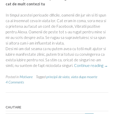
cat de mult contezi tu
In timpul acestei perioade dificile, oamenii din jur vin si iti spun
ca ai insemnat ceva in viata lor. Cat eram in coma, sora mea si
o prietena au facut un cont de Facebook, Vibratii pozitive
pentru Alexa. Oamenii de peste tot s-au rugat pentru mine si
mi-au scris despre asta. Se rugau sa supravietuiesc si sa spun
si altora cum i-am influentat in viata,
Desi mi-am dat seama ca nu putem avea cu totii mult ajutor si
iubire manifestate zilnic, putem trai totusi cu convingerea ca
exista iubire pentru noi. Sa stim ca, oricat de singuri ne-am
“8
simti, nu suntem de fapt niciodata singuri.
Continue reading
→
lectii
pe
Posted in
Motivare
Tagged
principii de viata
,
viata dupa moarte
care
4 Comments
le-
am
invata
in
CAUTARE
aprop