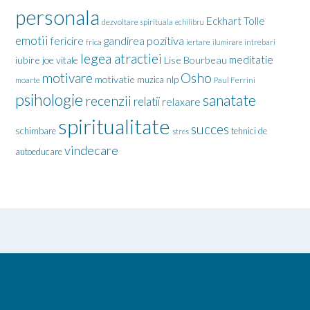
personala
Eckhart Tolle
dezvoltare spirituala
echilibru
emotii
gandirea pozitiva
fericire
frica
iertare
iluminare
intrebari
legea atractiei
meditatie
iubire
joe vitale
Lise Bourbeau
motivare
Osho
motivatie
nlp
muzica
moarte
Paul Ferrini
psihologie
sanatate
recenzii
relatii
relaxare
spiritualitate
succes
schimbare
tehnici de
stres
vindecare
autoeducare