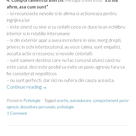
4. Comportamentul asertiv.
Mesajul trimis este
“Eu ma
afirm, asa cum sunt”
– isi recunoaste nevoile si le afirma si actioneaza pentru
ingrijirea lor
– este onest cu sine si cu ceilalti ceea ce duce la un echilibru
interior si in relatiile interumane
– si din exterior apar a avea incredere in sine, merg drepti,
privesc in ochi interlocutorul, au voce calma, sunt empatici,
asculta activ si recunosc si nevoile celorlalti
– sunt oameni destinsi care nu fac concesii atunci cand nu
este cazul, deci este posibil sa evite un pasiv-agresiv, fara sa
fie considerat nepoliticos
– nu sunt perfecti, dar nici nu sufera din cauza aceasta.
“Tipuri
Continue reading
→
de
comportament”
Posted in
Psihologie
Tagged
asertiv
,
autoeducare
,
comportament pasiv-
agresiv
,
dezvoltare personala
,
psihologie
1 Comment