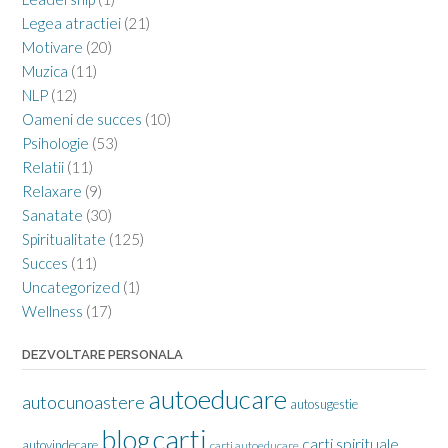
Legea atractiei
(21)
Motivare
(20)
Muzica
(11)
NLP
(12)
Oameni de succes
(10)
Psihologie
(53)
Relatii
(11)
Relaxare
(9)
Sanatate
(30)
Spiritualitate
(125)
Succes
(11)
Uncategorized
(1)
Wellness
(17)
DEZVOLTARE PERSONALA
autoeducare
autocunoastere
autosugestie
carti
blog
carti spirituale
autovindecare
carti autoeducare