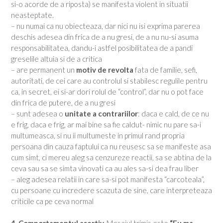
si-o acorde de a riposta) se manifesta violent in situatii
neasteptate.
– nu numai ca nu obiecteaza, dar nici nu isi exprima parerea
deschis adesea din frica de a nu gresi, de a nu nu-si asuma
responsabilitatea, dandu-i astfel posibilitatea de a pandi
greselile altuia si de a critica
– are permanent un
motiv de revolta
fata de familie, sefi,
autoritati, de cei care au controlul si stabilesc regulile pentru
ca, in secret, ei si-ar dori rolul de “control”, dar nu o pot face
din frica de putere, de a nu gresi
– sunt adesea o
unitate a contrariilor
: daca e cald, de ce nu
e frig, daca e frig, ar mai bine sa fie caldut- nimic nu pare sa-i
multumeasca, si nu ii multumeste in primul rand propria
persoana din cauza faptului ca nu reusesc sa se manifeste asa
cum simt, ci mereu aleg sa cenzureze reactii, sa se abtina de la
ceva sau sa se simta vinovati ca au ales sa-si dea frau liber
– aleg adesea relatii in care sa-si pot manifesta “carcoteala”,
cu persoane cu incredere scazuta de sine, care interpreteaza
criticile ca pe ceva normal