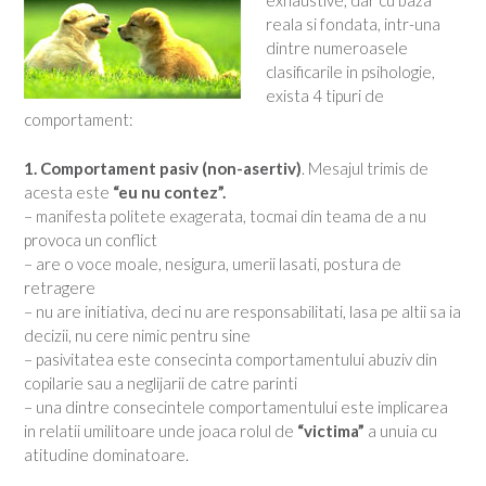
exhaustive, dar cu baza
reala si fondata, intr-una
dintre numeroasele
clasificarile in psihologie,
exista 4 tipuri de
comportament:
1. Comportament pasiv (non-asertiv)
. Mesajul trimis de
acesta este
“eu nu contez”.
– manifesta politete exagerata, tocmai din teama de a nu
provoca un conflict
– are o voce moale, nesigura, umerii lasati, postura de
retragere
– nu are initiativa, deci nu are responsabilitati, lasa pe altii sa ia
decizii, nu cere nimic pentru sine
– pasivitatea este consecinta comportamentului abuziv din
copilarie sau a neglijarii de catre parinti
– una dintre consecintele comportamentului este implicarea
in relatii umilitoare unde joaca rolul de
“victima”
a unuia cu
atitudine dominatoare.