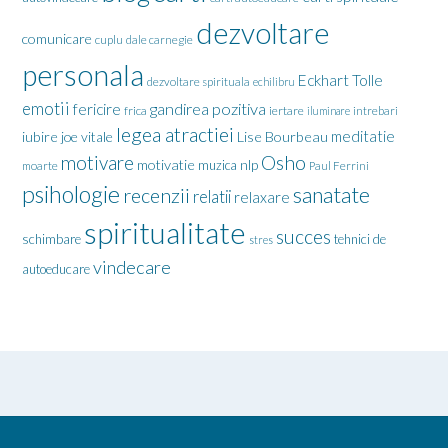
dezvoltare
comunicare
cuplu
dale carnegie
personala
Eckhart Tolle
dezvoltare spirituala
echilibru
emotii
gandirea pozitiva
fericire
frica
iertare
iluminare
intrebari
legea atractiei
meditatie
iubire
joe vitale
Lise Bourbeau
motivare
Osho
motivatie
nlp
muzica
moarte
Paul Ferrini
psihologie
sanatate
recenzii
relatii
relaxare
spiritualitate
succes
schimbare
tehnici de
stres
vindecare
autoeducare