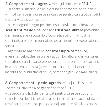
2. Comportamentul agresiv.
Mesajul trimis este
“EU!”
– isi apara si sustine ideile in dauna sentimentelor celorlalti
– in tot ce face isi doreste sa castige pentru ca aproape totul
este privit ca o competitie
– pare arogant si sigur pe sine, insa acestea mascheaza
o
scazuta stima de sine
, adesea
frustrare, durere
provenita
din neatingerea scopurilor, “cosmetizate” prin atitudine
dominatoare (domin eu inainte de a fi dominat), voce taioasa,
sarcasm
– agresivul se bazeaza pe
control asupra oamenilor
,
evenimentelor, desfasurarea actiunilor altora, dar vor suferi
des atunci cand apar acele lucruri, situatii, oameni pe care nu
le vor putea controla (vremea, orarul de functionare al
institutiilor, bunul plac al altuia, persoane greu de manipulat).
3. Comportamentul pasiv- agresiv.
Mesajul trimis este
“poate tu” dar ceea ce gandeste este
“EU!
”
– cateodata dificil de identificat pentru ca este subtil, nu
obiecteaza deschis, desi ar vrea, iar frustrarea acumulata prin
reprimare (din cauza lipsei de curaj sau permisiunii pe care sa