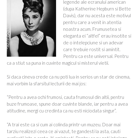
legende ale ecranului american
(dupa Katherine Hepburn si Bette
Davis), dar nu acesta este motivul
pentru care a venit in atentia
noastra acum. Frumusetea si
eleganta ei “altfel” erau insotite si
de o intelepciune si un adevar
care trebuie rostit si amintit.
Pentru ca este universal. Pentru
ca a stiut sa puna in cuvinte magicul si misterul vietii.
Si daca cineva crede ca nu poti lua in serios un star de cinema,
mai vorbim la sfarsitul lecturii de mai jos:
“Pentru a avea ochi frumosi, cauta frumosul din altii, pentru
buze frumoase, spune doar cuvinte blande, iar pentru a avea
atitudine, mergi cu credinta ca nu esti niciodata singur”.
“A trai este ca si cum ai colinda printr-un muzeu. Doar mai
tarziu realizezi ceea ce ai vazut, te gandesti la asta, cauti
explicatii intr-o carte, iti amintesti. Pentru ca nu poti intelege