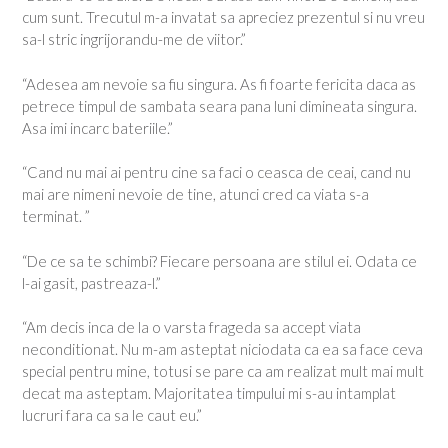
cum sunt. Trecutul m-a invatat sa apreciez prezentul si nu vreu
sa-l stric ingrijorandu-me de viitor.”
“Adesea am nevoie sa fiu singura. As fi foarte fericita daca as
petrece timpul de sambata seara pana luni dimineata singura.
Asa imi incarc bateriile.”
“Cand nu mai ai pentru cine sa faci o ceasca de ceai, cand nu
mai are nimeni nevoie de tine, atunci cred ca viata s-a
terminat. ”
“De ce sa te schimbi? Fiecare persoana are stilul ei. Odata ce
l-ai gasit, pastreaza-l.”
“Am decis inca de la o varsta frageda sa accept viata
neconditionat. Nu m-am asteptat niciodata ca ea sa face ceva
special pentru mine, totusi se pare ca am realizat mult mai mult
decat ma asteptam. Majoritatea timpului mi s-au intamplat
lucruri fara ca sa le caut eu.”