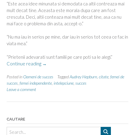
“Este acea idee minunata si demodata ca altii contreaza mai
mult decat tine. Aceasta este morala dupa care am fost
crescuta. Deci, altii conteaza mai mult decat tine, asa ca nu
mai face o problema din asta, accept-o.”
“Nu ma iau in serios pe mine, dar iau in serios tot ceea ce fac in
viata mea.”
“Prietenii adevarati sunt familii pe care poti sa le alegi.”
“Audrey
Continue reading
→
Hepburn,
pentru
Posted in
Oameni de succes
Tagged
Audrey Hepburn
,
citate
,
femei de
ca
succes
,
femei independente
,
intelepciune
,
succes
Leave a comment
meritam!”
CAUTARE