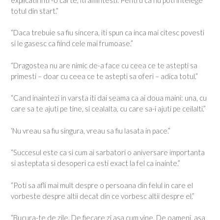
totul din start.”
“Daca trebuie sa fiu sincera, iti spun ca inca mai citesc povesti
si le gasesc ca fiind cele mai frumoase.”
“Dragostea nu are nimic de-a face cu ceea ce te astepti sa
primesti – doar cu ceea ce te astepti sa oferi – adica totul.”
“Cand inaintezi in varsta iti dai seama ca ai doua maini: una, cu
care sa te ajuti pe tine, si cealalta, cu care sa-i ajuti pe ceilalti.”
‘Nu vreau sa fiu singura, vreau sa fiu lasata in pace.”
“Succesul este ca si cum ai sarbatori o aniversare importanta
si asteptata si desoperi ca esti exact la fel ca inainte.”
“Poti sa afli mai mult despre o persoana din felul in care el
vorbeste despre altii decat din ce vorbesc altii despre el.”
“Bucura-te de zile. De fiecare zi asa cum vine. De oameni, asa