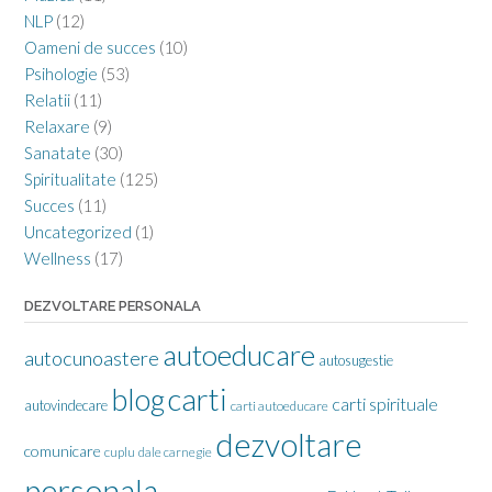
NLP
(12)
Oameni de succes
(10)
Psihologie
(53)
Relatii
(11)
Relaxare
(9)
Sanatate
(30)
Spiritualitate
(125)
Succes
(11)
Uncategorized
(1)
Wellness
(17)
DEZVOLTARE PERSONALA
autoeducare
autocunoastere
autosugestie
carti
blog
carti spirituale
autovindecare
carti autoeducare
dezvoltare
comunicare
cuplu
dale carnegie
personala