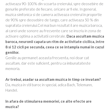
activeaza 90-100% din scoarta creierului, spre deosebire de
genurile preferate de fiecare, oricare ar fi ele. In general,
muzica simfonica si de camera activeaza creierul in proportie
de 90% spre deosebire de tango, care activeaza 50 % din
suprafata creierului.Cel mai bun rezultat il are muzica baroca,
al carei unde sonore au frecvente care se inscriu in zona de
activare optima a activitatii cerebrale.
Daca ascultam muzica
baroca, neuronii capata un ritm de activitate cicilica, intre
8 si 12 cicli pe secunda, ceea ce se intampla numai in cazul
geniilor.
Geniile au permanet aceasta frecventa, noi doar cat
ascultam, dar este suficient, pentru ca imbunatateste
memoria.
Ar trebui, asadar sa ascultam muzica in timp ce invatam?
Da, muzica in stil baroc in special, adica Bach, Telemann,
Handel.
In afara de stimularea memoriei, ce alte efecte are
muzica?