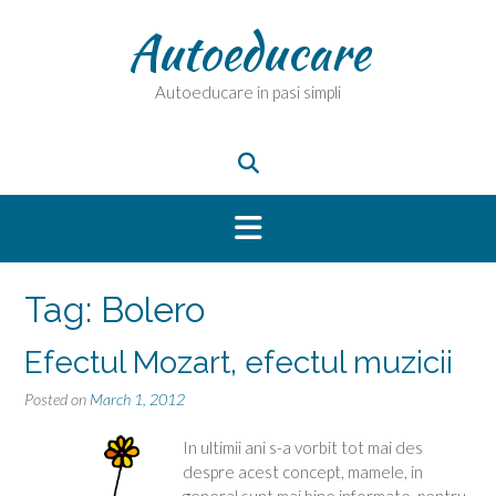
Skip
Autoeducare
to
content
Autoeducare in pasi simpli
Tag:
Bolero
Efectul Mozart, efectul muzicii
Posted on
March 1, 2012
In ultimii ani s-a vorbit tot mai des
despre acest concept, mamele, in