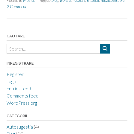
Posted in
Muzica
Tagged
blog
,
Bolero
,
Mozart
,
muzica
,
muzicoterapie
muzicii”
2 Comments
CAUTARE
INREGISTRARE
Register
Log in
Entries feed
Comments feed
WordPress.org
CATEGORII
Autosugestia
(4)