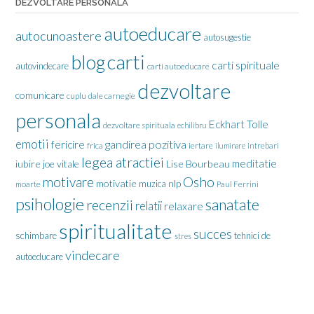
DEZVOLTARE PERSONALA
autoeducare
autocunoastere
autosugestie
carti
blog
carti spirituale
autovindecare
carti autoeducare
dezvoltare
comunicare
cuplu
dale carnegie
personala
Eckhart Tolle
dezvoltare spirituala
echilibru
emotii
gandirea pozitiva
fericire
frica
iertare
iluminare
intrebari
legea atractiei
meditatie
iubire
joe vitale
Lise Bourbeau
motivare
Osho
motivatie
nlp
muzica
moarte
Paul Ferrini
psihologie
sanatate
recenzii
relatii
relaxare
spiritualitate
succes
schimbare
tehnici de
stres
vindecare
autoeducare