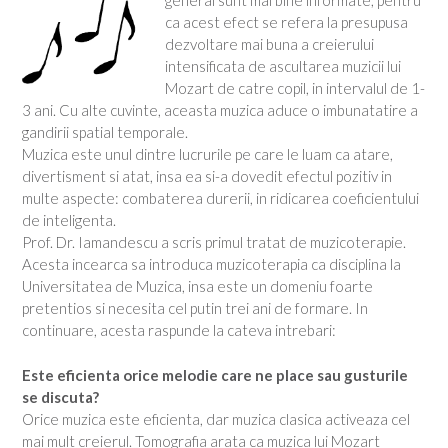
general sunt mai bine informate, pentru
ca acest efect se refera la presupusa
dezvoltare mai buna a creierului
intensificata de ascultarea muzicii lui
Mozart de catre copil, in intervalul de 1-
3 ani. Cu alte cuvinte, aceasta muzica aduce o imbunatatire a
gandirii spatial temporale.
Muzica este unul dintre lucrurile pe care le luam ca atare,
divertisment si atat, insa ea si-a dovedit efectul pozitiv in
multe aspecte: combaterea durerii, in ridicarea coeficientului
de inteligenta.
Prof. Dr. Iamandescu a scris primul tratat de muzicoterapie.
Acesta incearca sa introduca muzicoterapia ca disciplina la
Universitatea de Muzica, insa este un domeniu foarte
pretentios si necesita cel putin trei ani de formare. In
continuare, acesta raspunde la cateva intrebari:
Este eficienta orice melodie care ne place sau gusturile
se discuta?
Orice muzica este eficienta, dar muzica clasica activeaza cel
mai mult creierul. Tomografia arata ca muzica lui Mozart