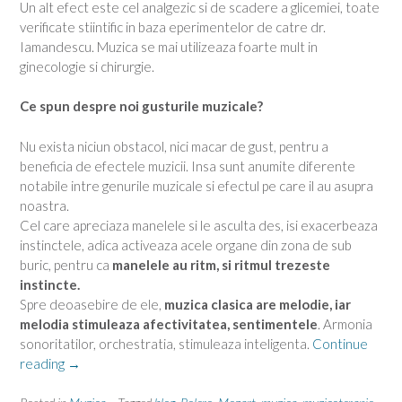
Un alt efect este cel analgezic si de scadere a glicemiei, toate
verificate stiintific in baza eperimentelor de catre dr.
Iamandescu. Muzica se mai utilizeaza foarte mult in
ginecologie si chirurgie.
Ce spun despre noi gusturile muzicale?
Nu exista niciun obstacol, nici macar de gust, pentru a
beneficia de efectele muzicii. Insa sunt anumite diferente
notabile intre genurile muzicale si efectul pe care il au asupra
noastra.
Cel care apreciaza manelele si le asculta des, isi exacerbeaza
instinctele, adica activeaza acele organe din zona de sub
buric, pentru ca
manelele au ritm, si ritmul trezeste
instincte.
Spre deoasebire de ele,
muzica clasica are melodie, iar
melodia stimuleaza afectivitatea, sentimentele
. Armonia
sonoritatilor, orchestratia, stimuleaza inteligenta.
Continue
“Efectul
reading
→
Mozart,
efectul