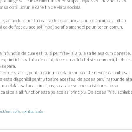
pot alege sa fie in echilibru interior si apoi jungla vietii devine o alee
 sa obtii lucrurile care tin de viata sociala.
le, amandoi maestri in arta de a comunica, unul cu cainii, celalalt cu
i ca de fapt au acelasi limbaj, se afla amandoi pe un teren comun.
 in functie de cum esti tu si permite-i si altuia sa fie asa cum doreste.
xprimi iubirea fata de caini, de ce nu ar fi la fel si cu oamenii, trebuie
e separa.
sor de stabilit, pentru ca intr-o relatie buna este nevoie ca ambii sa
le este disponibil pentru toatre acestea, de aceea omul raspunde at
e celalalt sa faca primul pas, sa arate semne ca isi doreste sa
si celalalt functioneaza pe acelasi principiu. De aceea “fii tu schim
Cezar
→
inii”
Eckhart Tolle
,
spiritualitate