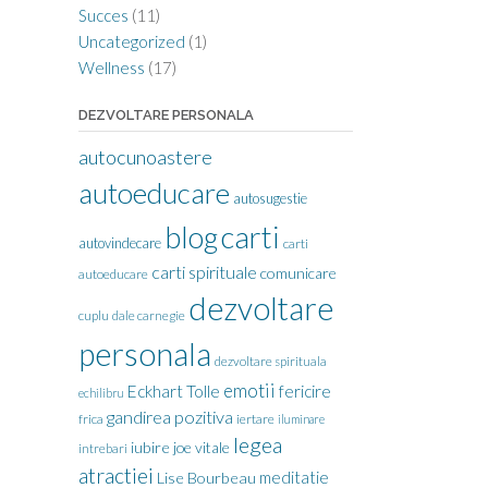
Succes
(11)
Uncategorized
(1)
Wellness
(17)
DEZVOLTARE PERSONALA
autocunoastere
autoeducare
autosugestie
carti
blog
autovindecare
carti
carti spirituale
comunicare
autoeducare
dezvoltare
cuplu
dale carnegie
personala
dezvoltare spirituala
emotii
Eckhart Tolle
fericire
echilibru
gandirea pozitiva
frica
iertare
iluminare
legea
iubire
joe vitale
intrebari
atractiei
meditatie
Lise Bourbeau