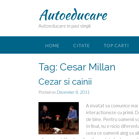
Skip
Autoeducare
to
content
Autoeducare in pasi simpli
HOME
CITATE
TOP CARTI
Tag:
Cesar Millan
Cezar si cainii
Posted on
December 8, 2011
A invatat sa comunice mai in
interactioneze cu primii. 
de bine. Pentru oamenii scop
In final, nu e nicio difere
ceea ce oamenii aleg sa aib