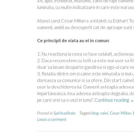
a fi, apoi, echilibrat, multumit, cand de fapt oamenii 
luminata, cu multe indicatoare in care este mai usor
Atunci cand Cesar Millan s-a intalnit cu Eckhart Tol
oamenii, ambii au descoperit cat de aproape sunt s
Ce principii de viata au ei in comun
:
1. Nu reactiona la ceea ce face celalalt, actioneaza
2. Daca recunostem cu totii ca este mai usor sa iti e
doar sa lasam deoparte gandirea si ego-ul care n
3. Relatia dintre om si caine este minunata si mai u
doreasca sa comunice si sa ofere. Din start caine
usor la deschiderea lui. Oamenii asteapta adesea p
impartaseasca, insa adesea asteapta degeaba, daca 
“
pe care vrei sa o vezi in lume”.
Continue reading
si
ca
Posted in
Spiritualitate
Tagged
blog
,
caini
,
Cesar Millan
,
Leave a comment