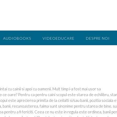
AUDIOBOOKS
VIDEOEDUCARE
DESPRE NOI
tai cu cainii si apoi cu oamenii. Mult timp i-a fost mai usor sa
De ce oare? Pentru ca pentru caini scopul este starea de echilibru, sta
ul este aprecierea primita de la ceilalti si/sau banii, pozitia sociala e
nta, banii, recunoasterea, faima sunt sinonime pentru starea de bine, su
a pentru a fi fericiti. Ceea ce nu este in regula este ordinea, banii pe