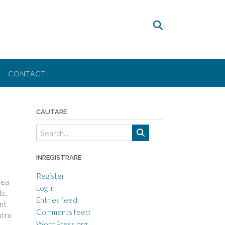
CONTACT
CAUTARE
INREGISTRARE
Register
rea
Log in
tc.
Entries feed
nt
Comments feed
ntru
WordPress.org