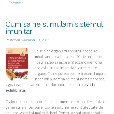
1 Comment
imun
-
part
2”
Cum sa ne stimulam sistemul
imunitar
Posted on
November 21, 2011
Se stie ca organismul nostru incepe sa
imbatraneasca inca de la 20 de ani; neuronii
nostri incep sa moara, afectand memoria,
acelasi lucru se intampla si cu celelalte
organe. Nu ne putem opune trecerii timpului;
in schimb putem sa ne mentinem tineretea,
vigoarea, sanatatea, autoeducandu-ne pentru o
viata
echilibrata
.
Traim intr-un stres continuu ne alimentam total diferit fata de
generatiile anterioare, toate simturile ne sunt afectate de
poluare, vrem tot mai multi bani. Pentru a contracara toate