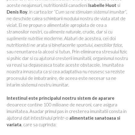
aceste neajunsuri, nutritionistii canadieni
Isabelle Huot
si
Denis Roy
, in cartea lor
“Cum sa ne stimulam sistemul imunitar”
,
ne deschide calea schimbarii modului nostru de viata atat de
viciat. Ei ne propun o alimentatie apropiata de cea a
stramosilor nostri, cu
alimente naturale
, crude, dar si cu
suplimente nutritive
moderne. Alaturi de acestea, cei doi
nutritionisti ne arata si binefacerile
sportului
,
exercitiilor fizice
,
sau renuntarea la alcool si tutun. Prin eliminarea stresului fizic
si psihic dar si cu ajutorul cresterii imunitatii, organismul nostru
va reusi sa depaseasca toate aceste obstacole. Imunitatea
noastra innascuta ca si cea adaptativa nu reusesc sa reziste
procesului de imbatranire, de aceea este necesar sa ne
intarim sistemul nostru imunitar.
Intestinul este principalul nostru sistem de aparare
deoarece contine 100 milioane de neuroni, care asigura
imunitatea. Asadar primul pas in cresterea imunitatii consta in
ajutorul dat intestinului printr-o
alimentatie sanatoasa si
variata
, care sa cuprinda: