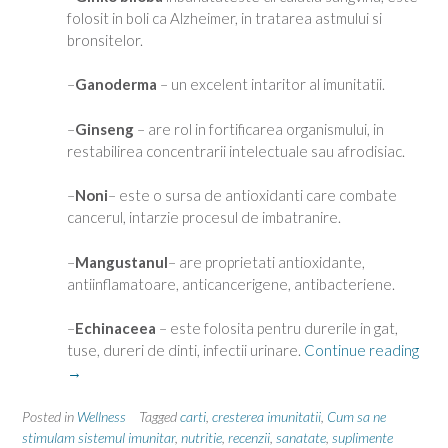
folosit in boli ca Alzheimer, in tratarea astmului si
bronsitelor.
–
Ganoderma
– un excelent intaritor al imunitatii.
–
Ginseng
– are rol in fortificarea organismului, in
restabilirea concentrarii intelectuale sau afrodisiac.
–
Noni
– este o sursa de antioxidanti care combate
cancerul, intarzie procesul de imbatranire.
–
Mangustanul
– are proprietati antioxidante,
antiinflamatoare, anticancerigene, antibacteriene.
–
Echinaceea
– este folosita pentru durerile in gat,
“Cu
tuse, dureri de dinti, infectii urinare.
Continue reading
sa
→
ne
stim
Posted in
Wellness
Tagged
carti
,
cresterea imunitatii
,
Cum sa ne
sist
stimulam sistemul imunitar
,
nutritie
,
recenzii
,
sanatate
,
suplimente