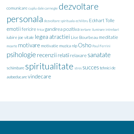
dezvoltare
comunicare
cuplu
dale carnegie
personala
Eckhart Tolle
dezvoltare spirituala
echilibru
emotii
gandirea pozitiva
fericire
frica
iertare
iluminare
intrebari
legea atractiei
meditatie
iubire
joe vitale
Lise Bourbeau
motivare
Osho
motivatie
nlp
muzica
moarte
Paul Ferrini
psihologie
sanatate
recenzii
relatii
relaxare
spiritualitate
succes
schimbare
tehnici de
stres
vindecare
autoeducare