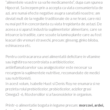
“alimentele voastre sa va fie medicamente”, dupa cum spunea
Hipocrat. Sa incepem prin a accepta ca viata consumierista de
azi, are numai efecte negative asupra sanatatii noastre; am
deviat mult de la regulile traditionale de a ne hrani, care nici
nu mai pot fi in concordanta cu viata trepidanta de astazi. De
aceea a si aparut industria suplimentelor alimentare, care se
intoarce la traditie, care scoate la lumina plante care au fost
leacuri din vremuri stravechi, precum: ginseng, ginko biloba,
echinaceea etc.
Pentru contracararea unei alimentatii deficitare in vitamine
sau inghitirea necontrolata a antibioticelor,
antiinflamatoarelor sau analgezicelor este necesar sa
recurgem la suplimentele nutritive, recomandate de medici
sau nutritionisti.
In acest volum, Isabelle Huot si Denis Roy ne enumara si ne
prezinta rolul prebioticelor, probioticelor, acizilor grasi
Omega3 -6, fitosterolilor si a favonoidelor in organism.
Printr-o alimentatie bogata in legume precum:
morcovi, ardei,