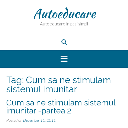
Skip
Autoeducare
to
content
Autoeducare in pasi simpli
Tag:
Cum sa ne stimulam
sistemul imunitar
Cum sa ne stimulam sistemul
imunitar -partea 2
Posted on
December 11, 2011