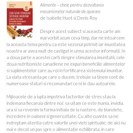
Alimente – cheie pentru dezvoltarea
mecanismelor naturale de aparare
de Isabelle Huot si Denis Roy
Despre acest subiect si aceasta carte am
mai vorbit acum ceva timp, dar ne intoarcem
la aceasta tema pentru ca este sezonul potrivit iar imunitatea
noastra ar avea mult de castigat in urma acestor informatii. In
a doua parte a acestei carti despre stimularea imunitatii, cele
doua nutritioniste canadiene ne expun beneficiile alimentelor
si suplimentelor care au rol in fortificarea sistemului imunitar.
La viata stresanta pe care o ducem, trebuie sa tinem cont de
numeroase sfaturi si recomandari ce ni le dau autoarele.
Mijloacele de a lupta impotriva factorilor de stres stau la
indemana fiecaruia dintre noi: sa uitam ce este mania, invidia,
ura si sa revenim la forma initiala de la nastere, de blandete,
incredere in oameni si generozitate. Cu alte cuvinte sa ne
indreptam atentia catre valorile unei vieti spirituale; de aici nu
mai e decat un pas spre o alimentatie echilibrata, in care