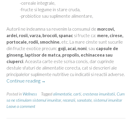
-cereale integrale,
-fructe si legume in stare cruda,
-probiotice sau suplimente alimentare,
Autorii ne indeamna sa revenim la consumul de
morcovi,
ardei, rosii, varza, brocoli, spanac
si fructe ca:
mere, cirese,
portocale, rodii, smochine.
etc. La mare cinste sunt sucurile
din fructe exotice precum:
goji, acai, noni
, sau
capsule de
ginseng, laptisor de matca, propolis, echinaceea sau
ciuperci
. Aceasta carte este scrisa concis, dar cuprinde
destule sfaturi de alimentatie corecta, cat si descrieri ale
principalelor suplimente nutritive cu indicatii si reactii adverse.
“Cum
Continue reading
→
sa
ne
Posted in
Wellness
Tagged
alimentatie
,
carti
,
cresterea imunitatii
,
Cum
stimulam
sa ne stimulam sistemul imunitar
,
recenzii
,
sanatate
,
sistemul imunitar
Leave a comment
sistemul
imunitar”