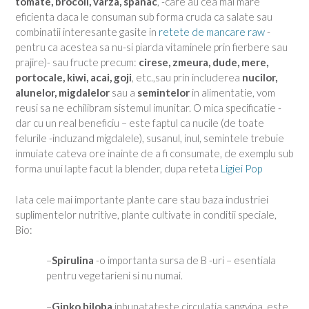
tomate, brocoli, varza, spanac
, -care au cea mai mare
eficienta daca le consuman sub forma cruda ca salate sau
combinatii interesante gasite in
retete de mancare raw
-
pentru ca acestea sa nu-si piarda vitaminele prin fierbere sau
prajire)- sau fructe precum:
cirese, zmeura, dude, mere,
portocale, kiwi, acai, goji
, etc.,sau prin includerea
nucilor,
alunelor, migdalelor
sau a
semintelor
in alimentatie, vom
reusi sa ne echilibram sistemul imunitar. O mica specificatie -
dar cu un real beneficiu – este faptul ca nucile (de toate
felurile -incluzand migdalele), susanul, inul, semintele trebuie
inmuiate cateva ore inainte de a fi consumate, de exemplu sub
forma unui lapte facut la blender, dupa reteta
Ligiei Pop
Iata cele mai importante plante care stau baza industriei
suplimentelor nutritive, plante cultivate in conditii speciale,
Bio:
–
Spirulina
-o importanta sursa de B -uri – esentiala
pentru vegetarieni si nu numai.
–
Ginko biloba
inbunatateste circulatia sangvina, este