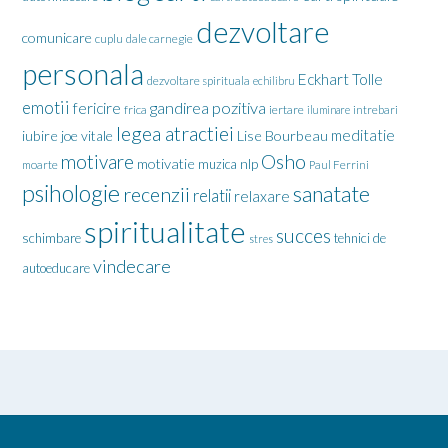
dezvoltare
comunicare
cuplu
dale carnegie
personala
Eckhart Tolle
dezvoltare spirituala
echilibru
emotii
gandirea pozitiva
fericire
frica
iertare
iluminare
intrebari
legea atractiei
meditatie
iubire
joe vitale
Lise Bourbeau
motivare
Osho
motivatie
nlp
muzica
moarte
Paul Ferrini
psihologie
sanatate
recenzii
relatii
relaxare
spiritualitate
succes
schimbare
tehnici de
stres
vindecare
autoeducare