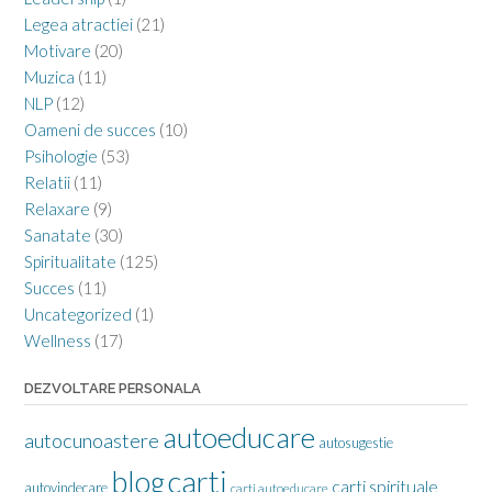
Legea atractiei
(21)
Motivare
(20)
Muzica
(11)
NLP
(12)
Oameni de succes
(10)
Psihologie
(53)
Relatii
(11)
Relaxare
(9)
Sanatate
(30)
Spiritualitate
(125)
Succes
(11)
Uncategorized
(1)
Wellness
(17)
DEZVOLTARE PERSONALA
autoeducare
autocunoastere
autosugestie
carti
blog
carti spirituale
autovindecare
carti autoeducare