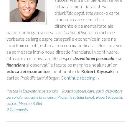
succes. Printre cartile -best sellere
in toata lumea – iata cateva
titluri:
Tata bogat, tata sarac
-o carte
minunata care exemplifica
diferentele de mentalitate ale
oamenilor bogati si cei saraci,
Cadranul banilor
-o carte ce
vorbeste pe larg despre categoriile economice in care ne
incadram cu totii, este cartea cea mai indicata celor care vor
sa porneasca intr-o noua directie financiara. In continuare,
iata cateva din invataturile despre
dezvoltarea personala – si
financiara
si observatiile facute pe marginea neajunsurilor
educatiei economice
, mentionate de
Robert Kiyosaki
in
“Dezvoltare
cartea
Profetiile tatalui bogat
:
Continue reading
→
financiara
–
Posted in
Dezvoltare personala
Tagged
autoeducare
,
carti
,
dezvoltare
Kiyosaki”
personala
,
educatie financiara
,
Profetiile tatalui bogat
,
Robert Kiyosaki
,
succes
,
Warren Buffet
2 Comments