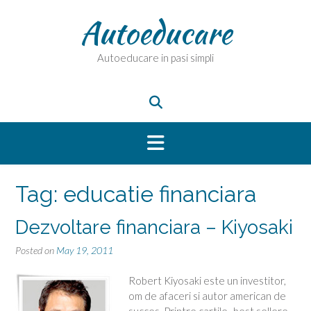
Skip
Autoeducare
to
content
Autoeducare in pasi simpli
Tag:
educatie financiara
Dezvoltare financiara – Kiyosaki
Posted on
May 19, 2011
Robert Kiyosaki este un investitor,
om de afaceri si autor american de