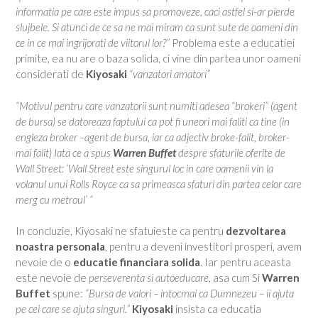
informatia pe care este impus sa promoveze, caci astfel si-ar pierde
slujbele. Si atunci de ce sa ne mai miram ca sunt sute de oameni din
ce in ce mai ingrijorati de viitorul lor?”
Problema este a educatiei
primite, ea nu are o baza solida, ci vine din partea unor oameni
considerati de
Kiyosaki
“vanzatori amatori”
“Motivul pentru care vanzatorii sunt numiti adesea “brokeri” (agent
de bursa) se datoreaza faptului ca pot fi uneori mai faliti ca tine (in
engleza broker –agent de bursa, iar ca adjectiv broke-falit, broker-
mai falit) Iata ce a spus
Warren Buffet
despre sfaturile oferite de
Wall Street: ‘Wall Street este singurul loc in care oamenii vin la
volanul unui Rolls Royce ca sa primeasca sfaturi din partea celor care
merg cu metroul’ “
In concluzie, Kiyosaki ne sfatuieste ca pentru
dezvoltarea
noastra personala
, pentru a deveni investitori prosperi, avem
nevoie de o
educatie financiara solida
. Iar pentru aceasta
este nevoie de
perseverenta si autoeducare
, asa cum Si
Warren
Buffet
spune:
“Bursa de valori – intocmai ca Dumnezeu – ii ajuta
pe cei care se ajuta singuri.”
Kiyosaki
insista ca educatia