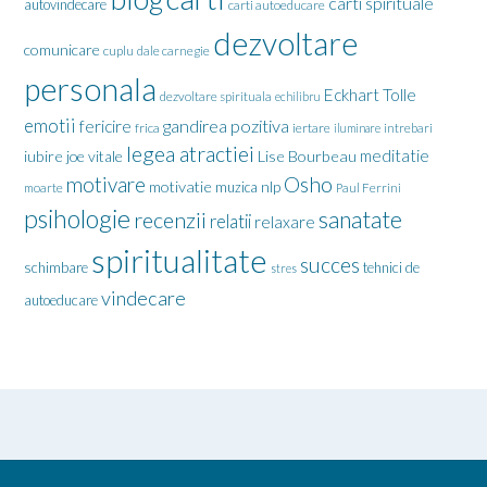
carti spirituale
autovindecare
carti autoeducare
dezvoltare
comunicare
cuplu
dale carnegie
personala
Eckhart Tolle
dezvoltare spirituala
echilibru
emotii
gandirea pozitiva
fericire
frica
iertare
iluminare
intrebari
legea atractiei
meditatie
iubire
joe vitale
Lise Bourbeau
motivare
Osho
motivatie
nlp
muzica
moarte
Paul Ferrini
psihologie
sanatate
recenzii
relatii
relaxare
spiritualitate
succes
schimbare
tehnici de
stres
vindecare
autoeducare