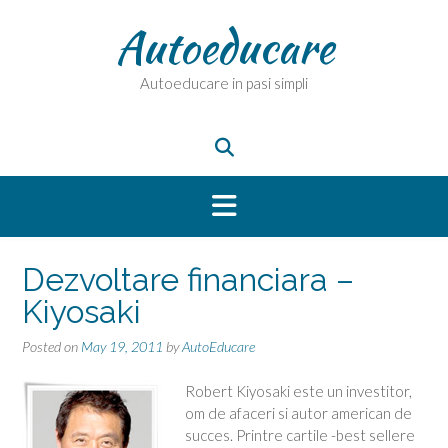
Skip
Autoeducare
to
content
Autoeducare in pasi simpli
Dezvoltare financiara –
Kiyosaki
Posted on
May 19, 2011
by
AutoEducare
Robert Kiyosaki este un investitor,
om de afaceri si autor american de
succes. Printre cartile -best sellere