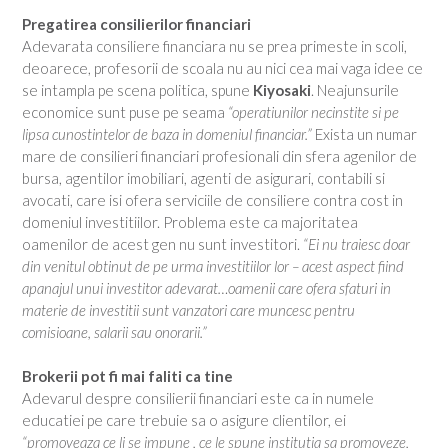
Pregatirea consilierilor financiari
Adevarata consiliere financiara nu se prea primeste in scoli,
deoarece, profesorii de scoala nu au nici cea mai vaga idee ce
se intampla pe scena politica, spune
Kiyosaki
. Neajunsurile
economice sunt puse pe seama
“operatiunilor necinstite si pe
lipsa cunostintelor de baza in domeniul financiar.”
Exista un numar
mare de consilieri financiari profesionali din sfera agenilor de
bursa, agentilor imobiliari, agenti de asigurari, contabili si
avocati, care isi ofera serviciile de consiliere contra cost in
domeniul investitiilor. Problema este ca majoritatea
oamenilor de acest gen nu sunt investitori.
“Ei nu traiesc doar
din venitul obtinut de pe urma investitiilor lor – acest aspect fiind
apanajul unui investitor adevarat…oamenii care ofera sfaturi in
materie de investitii sunt vanzatori care muncesc pentru
comisioane, salarii sau onorarii.”
Brokerii pot fi mai faliti ca tine
Adevarul despre consilierii financiari este ca in numele
educatiei pe care trebuie sa o asigure clientilor, ei
“promoveaza ce li se impune , ce le spune institutia sa promoveze,