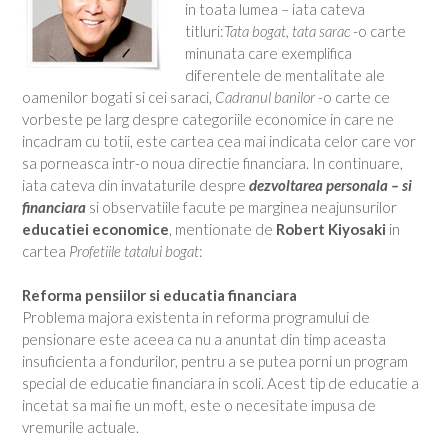
in toata lumea – iata cateva
titluri:
Tata bogat, tata sarac
-o carte
minunata care exemplifica
diferentele de mentalitate ale
oamenilor bogati si cei saraci,
Cadranul banilor
-o carte ce
vorbeste pe larg despre categoriile economice in care ne
incadram cu totii, este cartea cea mai indicata celor care vor
sa porneasca intr-o noua directie financiara. In continuare,
iata cateva din invataturile despre
dezvoltarea personala – si
financiara
si observatiile facute pe marginea neajunsurilor
educatiei economice
, mentionate de
Robert Kiyosaki
in
cartea
Profetiile tatalui bogat
:
Reforma pensiilor si educatia financiara
Problema majora existenta in reforma programului de
pensionare este aceea ca nu a anuntat din timp aceasta
insuficienta a fondurilor, pentru a se putea porni un program
special de educatie financiara in scoli. Acest tip de educatie a
incetat sa mai fie un moft, este o necesitate impusa de
vremurile actuale.