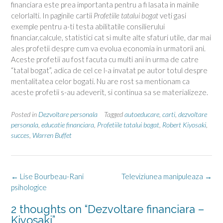
financiara este prea importanta pentru a fi lasata in mainile
celorlalti. In paginile cartii
Profetiile tatalui bogat
veti gasi
exemple pentru a-ti testa abilitatile consilierului
financiar,calcule, statistici cat si multe alte sfaturi utile, dar mai
ales profetii despre cum va evolua economia in urmatorii ani.
Aceste profetii au fost facuta cu multi ani in urma de catre
“tatal bogat”, adica de cel ce l-a invatat pe autor totul despre
mentalitatea celor bogati. Nu are rost sa mentionam ca
aceste profetii s-au adeverit, si continua sa se materializeze.
Posted in
Dezvoltare personala
Tagged
autoeducare
,
carti
,
dezvoltare
personala
,
educatie financiara
,
Profetiile tatalui bogat
,
Robert Kiyosaki
,
succes
,
Warren Buffet
Post
←
Lise Bourbeau-Rani
Televiziunea manipuleaza
→
navigation
psihologice
2 thoughts on “
Dezvoltare financiara –
Kiyosaki
”