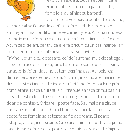
revolutia sexuala. Dupa secole in care
erau intotdeauna cu un pas in spate,
femeile s-au aliniat cu barbatii.
Diferentele vor exista pentru totdeauna,
si e normal sa fie asa, insa oficial, din punct de vedere social
sunt egali. Insa conditonarile vechi mor greu. A ramas undeva
adanc in minte ideea ca el trebuie sa face primul pas. De ce?
Acum zeci de ani, pentru ca el era oricum cu un pas inainte, iar
acum pentru un formalism social, asa se cuvine.
Privind lucrurile cu detasare, cei doi sunt mai mult decat egali,
provin din aceeasi sursa, iar diferentele sunt doar in privinta
caracteristicilor, daca ne putem exprima asa. Apropierea
dintre cei doi este inevitabila. Niciunul, insa, nu are mai multe
drepturi si nici mai multe indatoriri, ei functioneaza bine prin
completare. Daca unul sau altul trebuie sa faca primul pas nu
se stabileste de catre societate, religie, bun simt, ci depinde
doar de context. Oricare il poate face. Sau mai bine zis, cel
care are primul imbold. Conditionarea sociala sau din familie
poate face femeia sa astepta sa fie abordata. Si poate
astepta, astfel, mult si bine. Cine are primul imbold, face primul
pas. Fiecare dintre ei isi poate si trebuie sa-si asculte impulsul