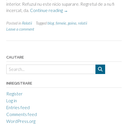
interior. Refuzul nu este nicio suparare. Regretul de a nu fi
“Primul
incercat, da.
Continue reading
→
pas-
ea
Posted in
Relatii
Tagged
blog
,
femeie
,
gaina
,
relatii
sau
Leave a comment
el?”
CAUTARE
INREGISTRARE
Register
Log in
Entries feed
Comments feed
WordPress.org