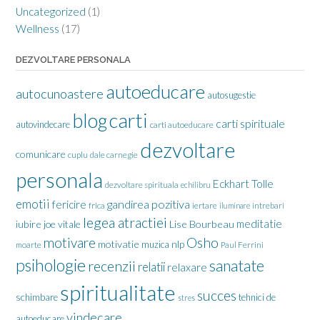
Uncategorized
(1)
Wellness
(17)
DEZVOLTARE PERSONALA
autoeducare
autocunoastere
autosugestie
carti
blog
carti spirituale
autovindecare
carti autoeducare
dezvoltare
comunicare
cuplu
dale carnegie
personala
Eckhart Tolle
dezvoltare spirituala
echilibru
emotii
gandirea pozitiva
fericire
frica
iertare
iluminare
intrebari
legea atractiei
meditatie
iubire
joe vitale
Lise Bourbeau
motivare
Osho
motivatie
nlp
muzica
moarte
Paul Ferrini
psihologie
sanatate
recenzii
relatii
relaxare
spiritualitate
succes
schimbare
tehnici de
stres
vindecare
autoeducare