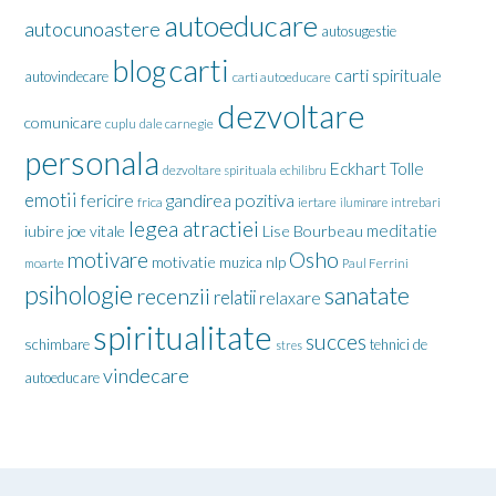
autoeducare
autocunoastere
autosugestie
carti
blog
carti spirituale
autovindecare
carti autoeducare
dezvoltare
comunicare
cuplu
dale carnegie
personala
Eckhart Tolle
dezvoltare spirituala
echilibru
emotii
gandirea pozitiva
fericire
frica
iertare
iluminare
intrebari
legea atractiei
meditatie
iubire
joe vitale
Lise Bourbeau
motivare
Osho
motivatie
nlp
muzica
moarte
Paul Ferrini
psihologie
sanatate
recenzii
relatii
relaxare
spiritualitate
succes
schimbare
tehnici de
stres
vindecare
autoeducare