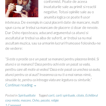
conformist. Poate de aceea
invataturile sale au primit si reactii
negative. Totusi opiniile sale au o
anumita logica ce poate fi usor
inteleasa. De exemplu in cazul placerii date de mancare, multi
spun ca nu ar trebui sa mancam de placere ci doar de nevoie.
Dar Osho riposteaza, aducand argumentul ca atunci si
ascultatul ar trebui sa aiba de suferit, ar trebui sa nu mai
ascultam muzica, sau sa urmarim lucruri frumoase folosindu-ne
de vedere:
“Si este o prostie ca e un pacat sa mananci pentru placerea limbii. Si
atunci e ce mananci? Daca pentru ochi este un pacat sa vada,
penttru care alt motiv ai vedea? Daca este pacat ca urechea sa auda,
atunci pentru ce ai auzi? Inseamna ca nu ti-a mai ramas nimic,
sinucide-te, pentru ca intreaga viata are legatura cu simturile.”
“Osho
Continue reading
→
despre
mancare
Posted in
Spiritualitate
Tagged
carti
,
carti spirituale
,
citate
,
Echilibrul
si
corp minte
,
macare
,
Osho
,
pacate
,
religie
1 Comment
pacate”