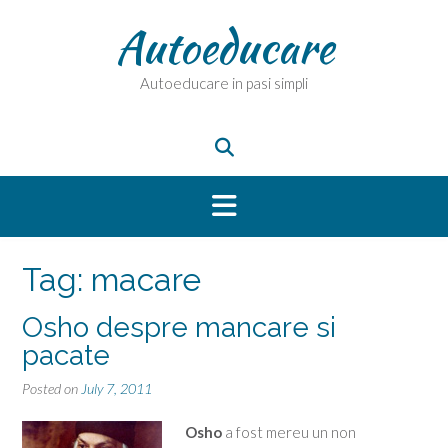
Skip
Autoeducare
to
content
Autoeducare in pasi simpli
Tag:
macare
Osho despre mancare si
pacate
Posted on
July 7, 2011
Osho
a fost mereu un non