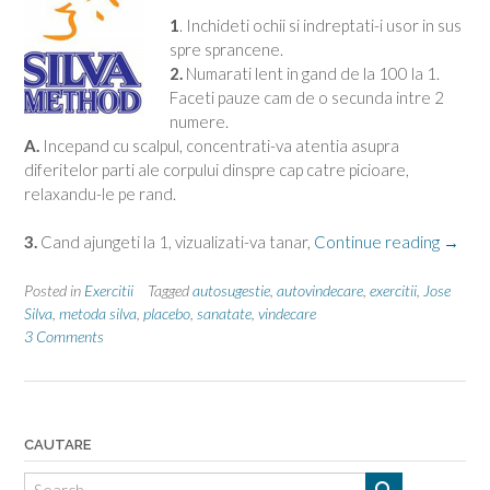
1
. Inchideti ochii si indreptati-i usor in sus
spre sprancene.
2.
Numarati lent in gand de la 100 la 1.
Faceti pauze cam de o secunda intre 2
numere.
A.
Incepand cu scalpul, concentrati-va atentia asupra
diferitelor parti ale corpului dinspre cap catre picioare,
relaxandu-le pe rand.
“Terap
3.
Cand ajungeti la 1, vizualizati-va tanar,
Continue reading
→
prin
metod
Posted in
Exercitii
Tagged
autosugestie
,
autovindecare
,
exercitii
,
Jose
Silva”
Silva
,
metoda silva
,
placebo
,
sanatate
,
vindecare
3 Comments
CAUTARE