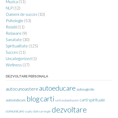
Muzica
(11)
NLP
(12)
Oameni de succes
(10)
Psihologie
(53)
Relatii
(11)
Relaxare
(9)
Sanatate
(30)
Spiritualitate
(125)
Succes
(11)
Uncategorized
(1)
Wellness
(17)
DEZVOLTARE PERSONALA
autoeducare
autocunoastere
autosugestie
carti
blog
carti spirituale
autovindecare
carti autoeducare
dezvoltare
comunicare
cuplu
dale carnegie