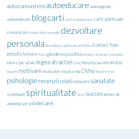
autoeducare
autocunoastere
autosugestie
carti
blog
carti spirituale
autovindecare
carti autoeducare
dezvoltare
comunicare
cuplu
dale carnegie
personala
Eckhart Tolle
dezvoltare spirituala
echilibru
emotii
gandirea pozitiva
fericire
frica
iertare
iluminare
intrebari
legea atractiei
meditatie
iubire
joe vitale
Lise Bourbeau
motivare
Osho
motivatie
nlp
muzica
moarte
Paul Ferrini
psihologie
sanatate
recenzii
relatii
relaxare
spiritualitate
succes
schimbare
tehnici de
stres
vindecare
autoeducare