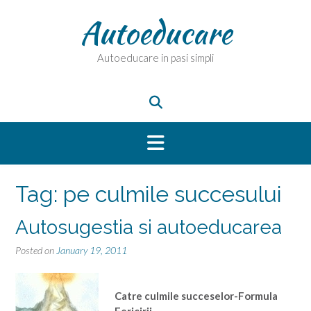
Skip
Autoeducare
to
content
Autoeducare in pasi simpli
Tag:
pe culmile succesului
Autosugestia si autoeducarea
Posted on
January 19, 2011
Catre culmile succeselor-Formula