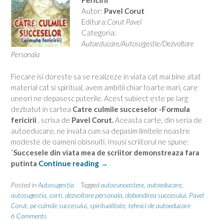
Fericirii
Autor:
Pavel Corut
Editura:
Corut Pavel
Categoria:
Autoeducare/Autosugestie/Dezvoltare
Personala
Fiecare isi doreste sa se realizeze in viata cat mai bine atat
material cat si spiritual, avem ambitii chiar foarte mari, care
uneori ne depasesc puterile. Acest subiect este pe larg
dezbatut in cartea
Catre culmile succeselor -Formula
fericirii
, scrisa de
Pavel Corut.
Aceasta carte, din seria de
autoeducare, ne invata cum sa depasim limitele noastre
modeste de oameni obisnuiti. Insusi scriitorul ne spune:
“
Succesele din viata mea de scriitor demonstreaza fara
“Autosugestia
putinta
Continue reading
→
si
autoeducarea”
Posted in
Autosugestia
Tagged
autocunoastere
,
autoeducare
,
autosugestia
,
carti
,
dezvoltare personala
,
dobandirea succesului
,
Pavel
Corut
,
pe culmile succesului
,
spiritualitate
,
tehnici de autoeducare
6 Comments