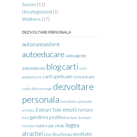
Succes
(11)
Uncategorized
(1)
Wellness
(17)
DEZVOLTARE PERSONALA
autocunoastere
autoeducare
autosugestie
carti
blog
autovindecare
carti
carti spirituale
comunicare
autoeducare
dezvoltare
cuplu
dale carnegie
personala
dezvoltare spirituala
emotii
Eckhart Tolle
fericire
echilibru
gandirea pozitiva
frica
iertare
iluminare
legea
iubire
joe vitale
intrebari
atractiei
meditatie
Lise Bourbeau