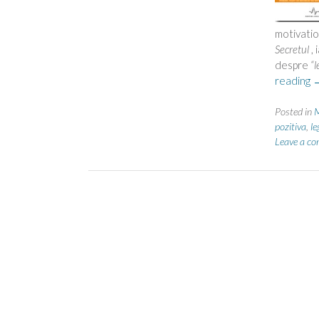
motivatio
Secretul
,
despre
“l
“
reading
c
L
Posted in
M
N
pozitiva
,
le
Leave a c