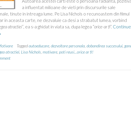
Autoarea acestei carti este o persoana radianta, pozitiva
a influentat milioane de vieti prin discursurile sale
nale, tinute in intreaga lume. Pe Lisa Nichols o recunoastem din filmul
 iar in aceasta carte, ne dezvaluie ca desi a strabatut lumea, vorbind
egea atractiei”
, ea s-a ghidat in viata sa, dupa legea “
orice-ar fi
”.
Continue
Autoeducare
→
u
isa
otivare
Tagged
autoeducare
,
dezvoltare personala
,
dobandirea succesului
,
gan
ichols.”
gea atractiei
,
Lisa Nichols
,
motivare
,
poti reusi...orice ar fi!
omment