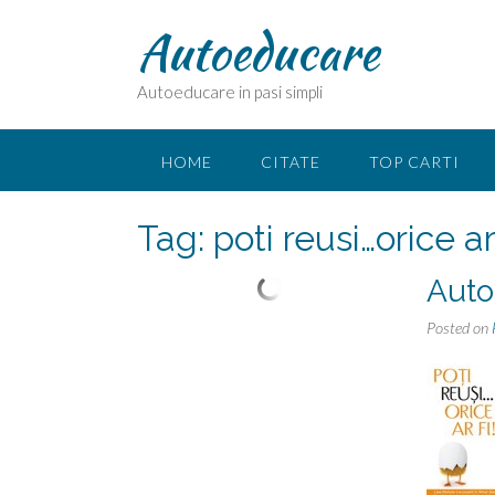
Skip
Autoeducare
to
content
Autoeducare in pasi simpli
HOME
CITATE
TOP CARTI
Tag:
poti reusi…orice ar 
Auto
Posted on