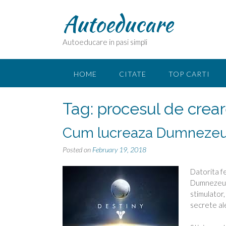
Skip
Autoeducare
to
content
Autoeducare in pasi simpli
HOME
CITATE
TOP CARTI
Tag:
procesul de creare
Cum lucreaza Dumneze
Posted on
February 19, 2018
Datorita fe
Dumnezeu),
stimulator,
secrete al