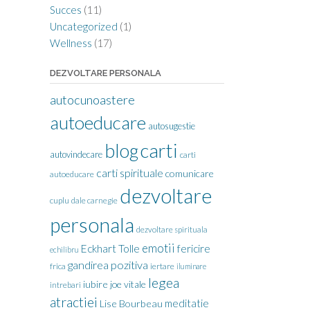
Succes
(11)
Uncategorized
(1)
Wellness
(17)
DEZVOLTARE PERSONALA
autocunoastere
autoeducare
autosugestie
carti
blog
autovindecare
carti
carti spirituale
comunicare
autoeducare
dezvoltare
cuplu
dale carnegie
personala
dezvoltare spirituala
emotii
Eckhart Tolle
fericire
echilibru
gandirea pozitiva
frica
iertare
iluminare
legea
iubire
joe vitale
intrebari
atractiei
meditatie
Lise Bourbeau