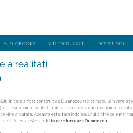
AUDIOBOOKS
VIDEOEDUCARE
DESPRE NOI
 a realitati
u
lului in care ai fost construit de Dumnezeu (adica modului in care est
 orice sentiment poate fi trait fara existenta unui eveniment corolar
 ce vine din afara. Aceasta este, fara indoiala, unul dintre cele mai m
e vietii. Acesta este modul
in care lucreaza Dumnezeu.