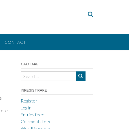
CONTACT
CAUTARE
INREGISTRARE
e
Register
Log in
arete
Entries feed
Comments feed
WordPress.org