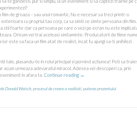
i sa te gandesti, pur si simplu, la un eveniment si sa captezi trairile pe 
experimentezi?
 film de groaza – sau unul romantic. Nu e necesar sa treci printr-o
exterioara cu propriul tau corp, ca sa simti ce simte persoana din film.
sa stii foarte clar ca persoana pe care o vezi pe ecran nu este implicata
nteaza. Oricum vei trai aceleasi simtaminte. Producatorii de filme num
lor este sa faca un film atat de realist, incat tu ajungi sa-ti anihilezi
i tale, plasandu-te in rolul principal si pornind actiunea! Poti sa traie
Iar acum urmeaza adevaratul miracol. Adesea vei descoperi ca, prin
“Cum
 eveniment in afara ta.
Continue reading
→
lucreaza
Dumnezeu”
ale Donald Walsch
,
procesul de creare a realitati
,
puterea prezentului