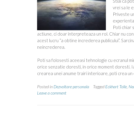
Stiai ca pot
vrei sa le 
Priveste un
experienta 
Poti chiar 
actiune, ci doar interpreteaza un rol. Chiar nu co
acest lucru “a obtine increderea publicului”. Sarcina 
neincrederea.
Poti sa folosesti aceeasi tehnologie cu ecranul minti
orice senzatie doresti, in orice moment doresti. 
crearea unei anume trairi interioare, poti crea un
Posted in
Dezvoltare personala
Tagged
Eckhart Tolle
,
Ne
Leave a comment