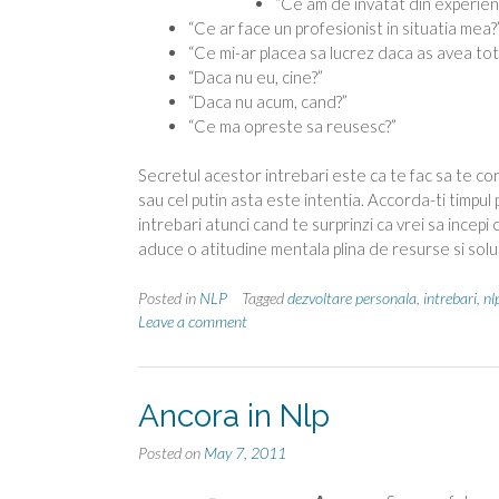
“Ce am de invatat din experien
“Ce ar face un profesionist in situatia mea?
“Ce mi-ar placea sa lucrez daca as avea toti
“Daca nu eu, cine?”
“Daca nu acum, cand?”
“Ce ma opreste sa reusesc?”
Secretul acestor intrebari este ca te fac sa te con
sau cel putin asta este intentia. Accorda-ti timpul
intrebari atunci cand te surprinzi ca vrei sa incepi
aduce o atitudine mentala plina de resurse si solut
Posted in
NLP
Tagged
dezvoltare personala
,
intrebari
,
nl
Leave a comment
Ancora in Nlp
Posted on
May 7, 2011