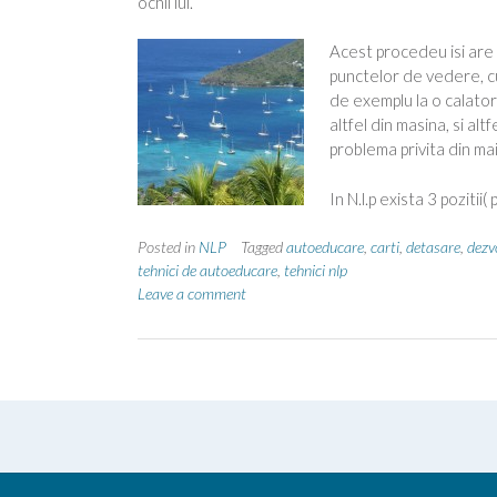
ochii lui.
Acest procedeu isi are un
punctelor de vedere, cu
de exemplu la o calatori
altfel din masina, si alt
problema privita din ma
In N.l.p exista 3 poziti
Posted in
NLP
Tagged
autoeducare
,
carti
,
detasare
,
dezv
tehnici de autoeducare
,
tehnici nlp
Leave a comment