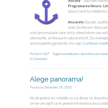
Ancora
– Sau cum folose
Programarea Neuro- Lin
atunci cand tu stabilesti c
Ancorele
(vizuale, audit
stari. De fiecare data ca
este procesul prin care orice stimul intern sau e
obiceiurile, se fixeaza in subconstient. De exemplu
ancora pentru gestul de a te opri.
Continue readi
Posted in
NLP
Tagged
autoeducare
,
dezvoltare personal
6 Comments
Alege panorama!
Posted on
December 29, 2010
Nu de putine ori, relatiile cu cei din jur se dovede
ori ne-am oprit sa ne punem intrebarea daca celal