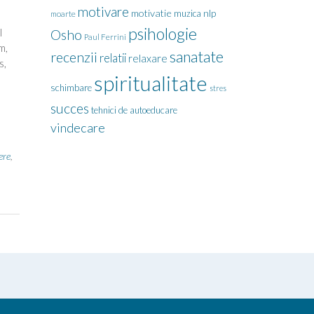
motivare
motivatie
nlp
muzica
moarte
psihologie
l
Osho
Paul Ferrini
m,
sanatate
recenzii
relatii
relaxare
s,
spiritualitate
schimbare
stres
succes
tehnici de autoeducare
vindecare
ere
,