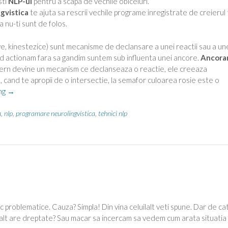
sti
NLP-ul
pentru a scapa de vechile obiceiuri.
gvistica
te ajuta sa rescrii vechile programe inregistrate de creierul 
a nu-ti sunt de folos.
ive, kinestezice) sunt mecanisme de declansare a unei reactii sau a un
nd actionam fara sa gandim suntem sub influenta unei ancore.
Ancora
xtern devine un mecanism ce declanseaza o reactie, ele creeaza
, cand te apropii de o intersectie, la semafor culoarea rosie este o
“Ancora
ng
→
in
Nlp”
a
,
nlp
,
programare neurolingvistica
,
tehnici nlp
sc problematice. Cauza? Simpla! Din vina celuilalt veti spune. Dar de ca
alt are dreptate? Sau macar sa incercam sa vedem cum arata situatia 