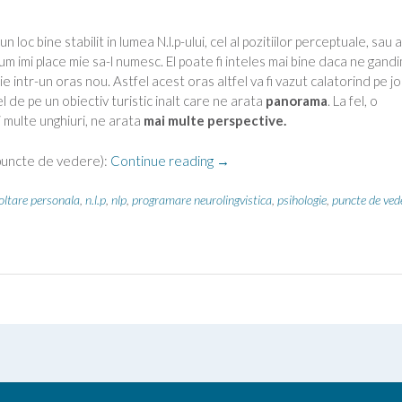
 loc bine stabilit in lumea N.l.p-ului, cel al pozitiilor perceptuale, sau a
m imi place mie sa-l numesc. El poate fi inteles mai bine daca ne gandi
e intr-un oras nou. Astfel acest oras altfel va fi vazut calatorind pe jo
fel de pe un obiectiv turistic inalt care ne arata
panorama
. La fel, o
i multe unghiuri, ne arata
mai multe perspective.
“Alege
i( puncte de vedere):
Continue reading
→
panorama!”
oltare personala
,
n.l.p
,
nlp
,
programare neurolingvistica
,
psihologie
,
puncte de ved