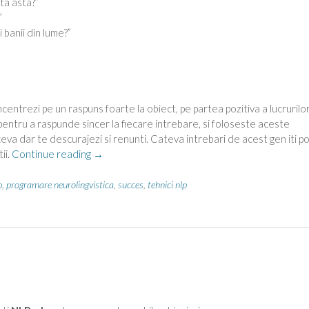
ta asta?”
”
 banii din lume?”
centrezi pe un raspuns foarte la obiect, pe partea pozitiva a lucrurilor
 pentru a raspunde sincer la fiecare intrebare, si foloseste aceste
 ceva dar te descurajezi si renunti. Cateva intrebari de acest gen iti p
“Intrebari
ii.
Continue reading
→
puternice”
p
,
programare neurolingvistica
,
succes
,
tehnici nlp