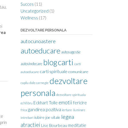
Succes
(11)
tau,
Uncategorized
(1)
Wellness
(17)
ei
DEZVOLTARE PERSONALA
rea
autocunoastere
autoeducare
autosugestie
carti
blog
autovindecare
carti
carti spirituale
comunicare
autoeducare
dezvoltare
cuplu
dale carnegie
personala
dezvoltare spirituala
emotii
Eckhart Tolle
fericire
echilibru
gandirea pozitiva
frica
iertare
iluminare
te
legea
iubire
joe vitale
intrebari
prin
atractiei
meditatie
Lise Bourbeau