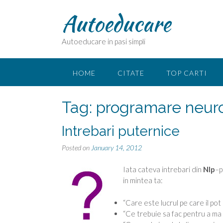
Skip
Autoeducare
to
content
Autoeducare in pasi simpli
HOME
CITATE
TOP CARTI
Tag:
programare neuro
Intrebari puternice
Posted on
January 14, 2012
Iata cateva intrebari din
Nlp
–p
in mintea ta:
“Care este lucrul pe care il pot
“Ce trebuie sa fac pentru a ma