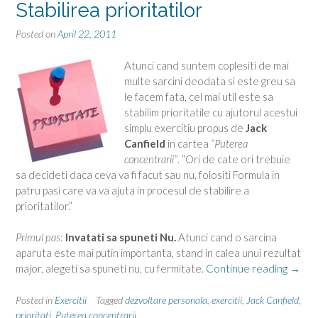
Stabilirea prioritatilor
Posted on
April 22, 2011
Atunci cand suntem coplesiti de mai
multe sarcini deodata si este greu sa
le facem fata, cel mai util este sa
stabilim prioritatile cu ajutorul acestui
simplu exercitiu propus de
Jack
Canfield
in cartea
“Puterea
concentrarii”
. “Ori de cate ori trebuie
sa decideti daca ceva va fi facut sau nu, folositi Formula in
patru pasi care va va ajuta in procesul de stabilire a
prioritatilor.”
Primul pas
:
Invatati sa spuneti Nu.
Atunci cand o sarcina
aparuta este mai putin importanta, stand in calea unui rezultat
“Stabi
major, alegeti sa spuneti nu, cu fermitate.
Continue reading
→
priorit
Posted in
Exercitii
Tagged
dezvoltare personala
,
exercitii
,
Jack Canfield
,
prioritati
,
Puterea concentrarii