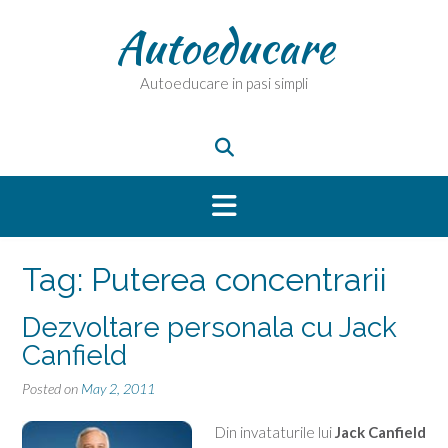
Skip
Autoeducare
to
content
Autoeducare in pasi simpli
Tag:
Puterea concentrarii
Dezvoltare personala cu Jack
Canfield
Posted on
May 2, 2011
Din invataturile lui
Jack Canfield