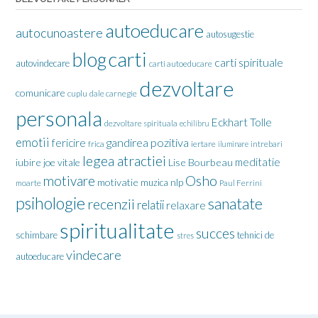
autoeducare
autocunoastere
autosugestie
carti
blog
carti spirituale
autovindecare
carti autoeducare
dezvoltare
comunicare
cuplu
dale carnegie
personala
Eckhart Tolle
dezvoltare spirituala
echilibru
emotii
gandirea pozitiva
fericire
frica
iertare
iluminare
intrebari
legea atractiei
meditatie
iubire
joe vitale
Lise Bourbeau
motivare
Osho
motivatie
nlp
muzica
moarte
Paul Ferrini
psihologie
sanatate
recenzii
relatii
relaxare
spiritualitate
succes
schimbare
tehnici de
stres
vindecare
autoeducare