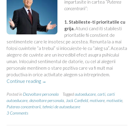
impartasite in cartea
“Puterea
concentrarii”
:
1. Stabileste-ti prioritatile cu
grija.
Atunci cand iti stabilesti
prioritatile fii constient de
sentimentele care le insotesc pe acestea. Renunta la a mai
folosi cuvintele “a trebui” si inlocuieste-le cu “aleg sa”. Aceasta
alegere de cuvinte are un incredibil efect asupra psihicului
uman. Inlocuind sentimentul de datorie, cu cel al alegerii
personale mentinem o stare pozitiva care va fi mult mai
productiva in orice activitate alegem sa intreprindem.
“Dezvoltare
Continue reading
→
personala
cu
Posted in
Dezvoltare personala
Tagged
autoeducare
,
carti
,
carti
Jack
autoeducare
,
dezvoltare personala
,
Jack Canfield
,
motivare
,
motivatie
,
Puterea concentrarii
,
tehnici de autoeducare
Canfield”
3 Comments