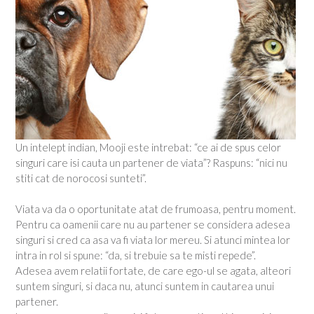
Un intelept indian, Mooji este intrebat: “ce ai de spus celor
singuri care isi cauta un partener de viata”? Raspuns: “nici nu
stiti cat de norocosi sunteti”.
Viata va da o oportunitate atat de frumoasa, pentru moment.
Pentru ca oamenii care nu au partener se considera adesea
singuri si cred ca asa va fi viata lor mereu. Si atunci mintea lor
intra in rol si spune: “da, si trebuie sa te misti repede”.
Adesea avem relatii fortate, de care ego-ul se agata, alteori
suntem singuri, si daca nu, atunci suntem in cautarea unui
partener.