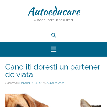
Skip
Autoeducare
to
content
Autoeducare in pasi simpli
Cand iti doresti un partener
de viata
Posted on
October 1, 2012
by
AutoEducare