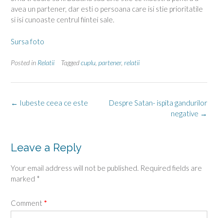
avea un partener, dar esti o persoana care isi stie prioritatile
si isi cunoaste centrul fiintei sale.
Sursa foto
Posted in
Relatii
Tagged
cuplu
,
partener
,
relatii
Post
←
Iubeste ceea ce este
Despre Satan- ispita gandurilor
navigation
negative
→
Leave a Reply
Your email address will not be published.
Required fields are
marked
*
Comment
*