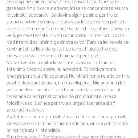
Le-as spune oamenilor sa isi foloseasca timpul bine, sa isi
gaseasca timp in care, nederanjati sa se concentreze asupra
lor, sinelui, adevarului. Sa devina siguri pe sine, pentru ca
atunci cand vine vremea si viata va aduce pe cineva potrivit,
acesta este un dar. Nu trebuie sa porniti in cautare, cineva va
veni, pe neasteptate, si veti recunoaste, in interiorul vostru.
Veti fi fericiti sa intalniti pe cineva ca voi. Fara sa fie nevoie sa-l
confruntati cu lista de calitati pe care ati alcatuit-o deja,
cineva care va fi o surpriza frumoasa pentru voi.
Voi veti veni cu plenitudinea fiintei voastre, ce frumos!
Inte timp, daca nu apare, nu asteptati! Folositi-va toata
energia pentru a afla adevarul. Nu intrati intr-o relatie dintr-o
pozitie dezavantajoasaa, nu intra disperat. Nimanui nu-i plac
persoanele disperate si veti fi abuzati. Daca esti disperat
inseamna ca esti prost condus de propria minte. Asa ca
folositi-va solitudinea pentru a alunga disperarea si a fi
ancorati in adevar.
Astfel, in momentul potrivit, viata iti aduce pe cineva potrivit,
cineva care nu iti tulbura linistea si lumea, cineva potrivit care
le incurajeaza si intensifica.
Si nu trebuie sa fii Buddha sau cine stie ce maestru pentru a