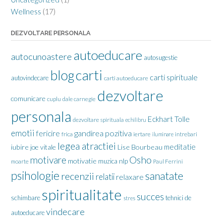
Wellness
(17)
DEZVOLTARE PERSONALA
autoeducare
autocunoastere
autosugestie
carti
blog
carti spirituale
autovindecare
carti autoeducare
dezvoltare
comunicare
cuplu
dale carnegie
personala
Eckhart Tolle
dezvoltare spirituala
echilibru
emotii
gandirea pozitiva
fericire
frica
iertare
iluminare
intrebari
legea atractiei
meditatie
iubire
joe vitale
Lise Bourbeau
motivare
Osho
motivatie
nlp
muzica
moarte
Paul Ferrini
psihologie
sanatate
recenzii
relatii
relaxare
spiritualitate
succes
schimbare
tehnici de
stres
vindecare
autoeducare