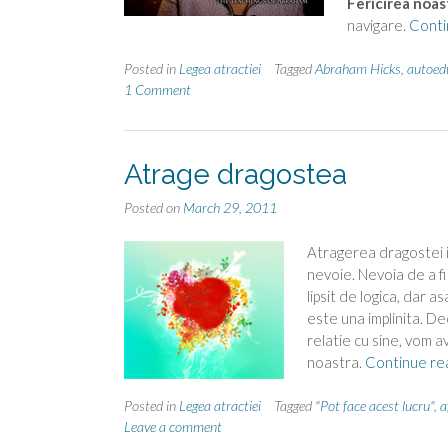
Fericirea noas
navigare.
Conti
Posted in
Legea atractiei
Tagged
Abraham Hicks
,
autoed
1 Comment
Atrage dragostea
Posted on
March 29, 2011
Atragerea dragostei in
nevoie. Nevoia de a fi
lipsit de logica, dar 
este una implinita. De
relatie cu sine, vom a
noastra.
Continue re
Posted in
Legea atractiei
Tagged
"Pot face acest lucru"
,
a
Leave a comment