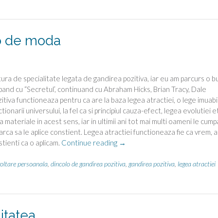
lo de moda
tura de specialitate legata de gandirea pozitiva, iar eu am parcurs o b
pand cu “Secretul’, continuand cu Abraham Hicks, Brian Tracy, Dale
tiva functioneaza pentru ca are la baza legea atractiei, o lege imuabil
tionarii universului, la fel ca si principiul cauza-efect, legea evolutiei e
a materiale in acest sens, iar in ultimii ani tot mai multi oameni le cump
earca sa le aplice constient. Legea atractiei functioneaza fie ca vrem, 
“Gandirea
tienti ca o aplicam.
Continue reading
→
pozitiva,
dincolo
oltare persoanala
,
dincolo de gandirea pozitiva
,
gandirea pozitiva
,
legea atractiei
de
moda”
litatea