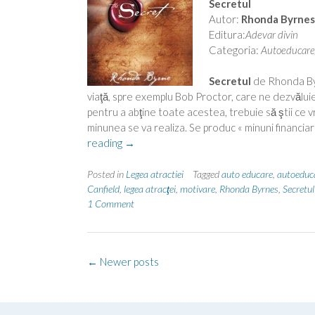
Secretul
Autor:
Rhonda Byrnes
Editura:
Adevar divin
Categoria:
Autoeducare
Secretul
de Rhonda Byrn
viaţă, spre exemplu Bob Proctor, care ne dezvăluie
pentru a abţine toate acestea, trebuie să ştii ce vre
minunea se va realiza. Se produc « minuni financiare
“Secretul”
reading
→
Posted in
Legea atractiei
Tagged
auto educare
,
autoeduc
Canfield
,
legea atracţei
,
motivare
,
Rhonda Byrnes
,
Secretul
1 Comment
Posts
←
Newer posts
navigation