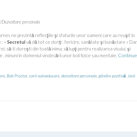
/Dezvoltare personala
es ne prezintă reflecţiile şi sfaturile unor oameni care au reuşit în
 : «
Secretul
vă dă tot ce doriţi : fericire, sanătate şi bunăstare » Dar
i, să-ti doreşti din toată inima, să lupţi pentru realizarea visului, şi
 , minuni în domeniul vindecării unor boli fizice sau mentale,
Continue
are
,
Bob Proctor
,
carti autoeducare
,
dezvoltare personala
,
gândire pozitivă
,
Jack