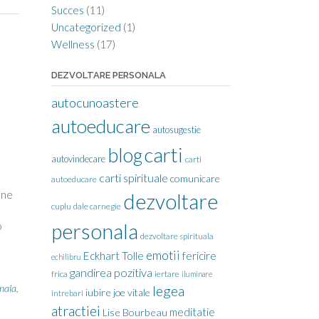
Succes
(11)
Uncategorized
(1)
Wellness
(17)
DEZVOLTARE PERSONALA
autocunoastere
autoeducare
autosugestie
carti
blog
autovindecare
carti
carti spirituale
comunicare
autoeducare
ane
dezvoltare
cuplu
dale carnegie
o
personala
dezvoltare spirituala
emotii
Eckhart Tolle
fericire
echilibru
gandirea pozitiva
frica
iertare
iluminare
nala
,
legea
iubire
joe vitale
intrebari
atractiei
meditatie
Lise Bourbeau