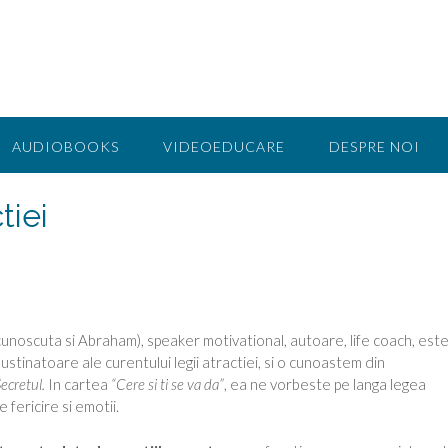
AUDIOBOOKS
VIDEOEDUCARE
DESPRE NOI
tiei
cunoscuta si Abraham), speaker motivational, autoare, life coach, est
ustinatoare ale curentului legii atractiei, si o cunoastem din
ecretul.
In cartea
“Cere si ti se va da”
, ea ne vorbeste pe langa legea
 fericire si emotii.