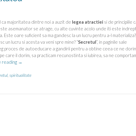
 ca majoritatea dintre noi a auzit de
legea atractiei
si de principiile 
este asemanator se atrage, cu alte cuvinte acolo unde iti este indrep
a. Este oare suficient sa ma gandesc la un lucru pentru a-l materializa?
sc un lucru si acesta va veni spre mine? “
Secretul
”, in paginile sale
g proces de autoeducare a gandirii pentru a obtine ceea ce ne dorim
 pe care il dorim, sa practicam recunostinta si iubirea, sa ne comporta
“Legea
 reading
→
atractiei
si
retul
,
spiritualitate
spiritualitatea”