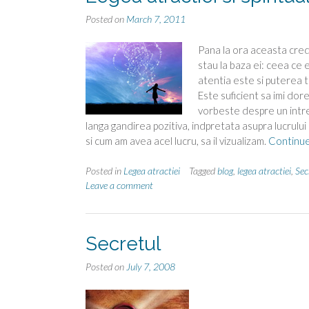
Posted on
March 7, 2011
Pana la ora aceasta cred
stau la baza ei: ceea ce 
atentia este si puterea t
Este suficient sa imi dore
vorbeste despre un intre
langa gandirea pozitiva, indpretata asupra lucrului
si cum am avea acel lucru, sa il vizualizam.
Continue
Posted in
Legea atractiei
Tagged
blog
,
legea atractiei
,
Sec
Leave a comment
Secretul
Posted on
July 7, 2008