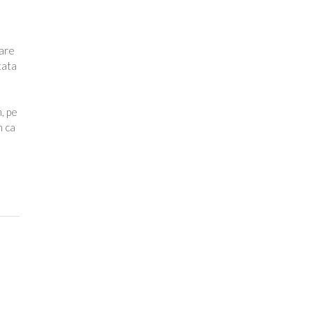
care
tata
, pe
m ca