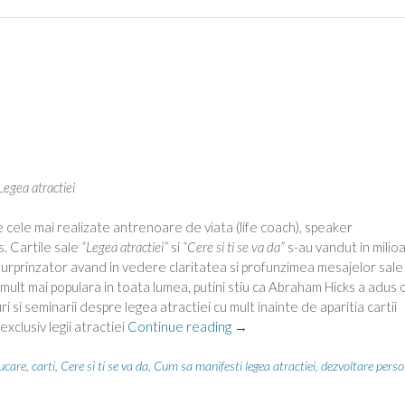
egea atractiei
 cele mai realizate antrenoare de viata (life coach), speaker
. Cartile sale
“Legea atractiei”
si
“Cere si ti se va da”
s-au vandut in milio
surprinzator avand in vedere claritatea si profunzimea mesajelor sale
mult mai populara in toata lumea, putini stiu ca Abraham Hicks a adus 
i si seminarii despre legea atractiei cu mult inainte de aparitia cartii
“Emotiile
xclusiv legii atractiei
Continue reading
→
si
legea
ucare
,
carti
,
Cere si ti se va da
,
Cum sa manifesti legea atractiei
,
dezvoltare perso
atractiei”