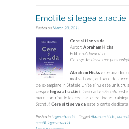
Emotiile si legea atractiei
Posted on
March 28, 2011
Cere si ti se va da
Autor:
Abraham Hicks
Editura:
Adevar divin
Categoria:
dezvoltare personala/L
Abraham Hicks
este una dintre
motivational, autoare de succes
de exemplare in Statele Unite si nu este un lucru 
despre
legea atractiei
. Desi cartea
Secretul
este 
mare contributie la acea carte, ea tinand trainingur
Secretul.
Cere si ti se va da
este o carte dedicata e
Posted in
Legea atractiei
Tagged
Abraham Hicks
,
autoed
emotii
,
legea atractiei
Leave a comment