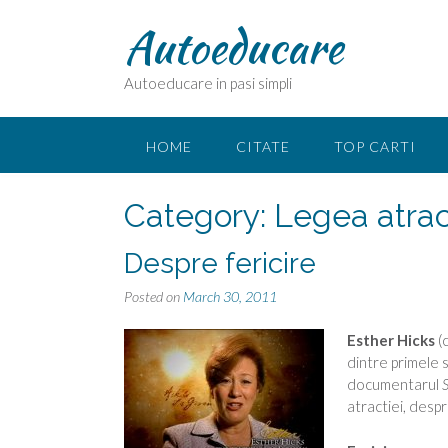
Skip
Autoeducare
to
content
Autoeducare in pasi simpli
HOME
CITATE
TOP CARTI
Category:
Legea atrac
Despre fericire
Posted on
March 30, 2011
Esther Hicks
(
dintre primele s
documentarul
S
atractiei, despre