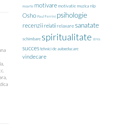
motivare
motivatie
nlp
muzica
moarte
psihologie
Osho
Paul Ferrini
sanatate
recenzii
relatii
relaxare
spiritualitate
schimbare
stres
succes
tehnici de autoeducare
una
vindecare
a,
tc.
ara,
adica