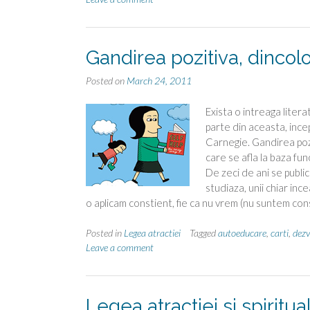
Gandirea pozitiva, dinco
Posted on
March 24, 2011
Exista o intreaga litera
parte din aceasta, ince
Carnegie. Gandirea pozi
care se afla la baza func
De zeci de ani se public
studiaza, unii chiar inc
o aplicam constient, fie ca nu vrem (nu suntem cons
Posted in
Legea atractiei
Tagged
autoeducare
,
carti
,
dezv
Leave a comment
Legea atractiei si spiritua