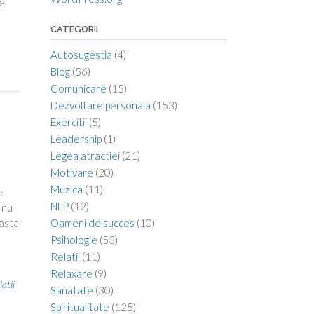
e
CATEGORII
Autosugestia
(4)
Blog
(56)
Comunicare
(15)
Dezvoltare personala
(153)
Exercitii
(5)
Leadership
(1)
Legea atractiei
(21)
Motivare
(20)
Muzica
(11)
e
NLP
(12)
 nu
easta
Oameni de succes
(10)
Psihologie
(53)
Relatii
(11)
Relaxare
(9)
latii
Sanatate
(30)
Spiritualitate
(125)