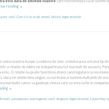
tra este data de emotiile noastre
care functioneaza ca un sistem d
“Despre
nue reading
→
fericire”
ucare
,
carti
,
Cere si ti se va da
,
emotii
,
fericire
,
legea atractiei
 viata noastra incepe cu iubirea de sine, si inlaturarea oricarui tip de
 intr-o relatie de iubire ne indeparteaza tot mai mult de aceasta. Par
asa este. O relatie nu poate functiona atunci cand legatura cu noi insine
ci, daca ne simtim bine singuri, cu noi insine,si suntem multumiti de ac
vea mai multe sanse sa gasim pe cineva care sa vrea sa fie in compania
“Atrage
ading
→
dragostea”
firmatii
,
autoeducare
,
autosugestie
,
carti
,
dragoste
,
legea atractiei
,
Louise Hay
,
re