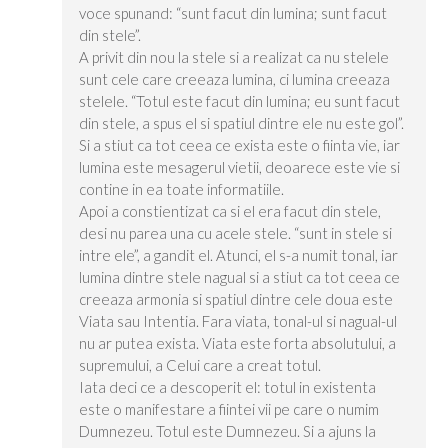
voce spunand: “sunt facut din lumina; sunt facut
din stele”.
A privit din nou la stele si a realizat ca nu stelele
sunt cele care creeaza lumina, ci lumina creeaza
stelele. “Totul este facut din lumina; eu sunt facut
din stele, a spus el si spatiul dintre ele nu este gol”.
Si a stiut ca tot ceea ce exista este o fiinta vie, iar
lumina este mesagerul vietii, deoarece este vie si
contine in ea toate informatiile.
Apoi a constientizat ca si el era facut din stele,
desi nu parea una cu acele stele. “sunt in stele si
intre ele”, a gandit el. Atunci, el s-a numit tonal, iar
lumina dintre stele nagual si a stiut ca tot ceea ce
creeaza armonia si spatiul dintre cele doua este
Viata sau Intentia. Fara viata, tonal-ul si nagual-ul
nu ar putea exista. Viata este forta absolutului, a
supremului, a Celui care a creat totul.
Iata deci ce a descoperit el: totul in existenta
este o manifestare a fiintei vii pe care o numim
Dumnezeu. Totul este Dumnezeu. Si a ajuns la