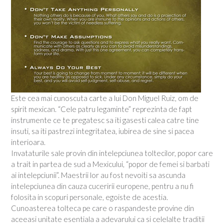
Este cea mai cunoscuta carte a lui Don Miguel Ruiz, om de
spirit mexican. “Cele patru legaminte” reprezinta de fapt
instrumente ce te pregatesc sa iti gasesti calea catre tine
insuti, sa iti pastrezi integritatea, iubirea de sine si pacea
interioara.
Invataturile sale provin din intelepciunea toltecilor, popor care
a trait in partea de sud a Mexicului, “popor de femei si barbati
ai intelepciunii”. Maestrii lor au fost nevoiti sa ascunda
intelepciunea din cauza cuceririi europene, pentru a nu fi
folosita in scopuri personale, egoiste de acestia.
Cunoasterea tolteca pe care o raspandeste provine din
aceeasi unitate esentiala a adevarului ca si celelalte traditii