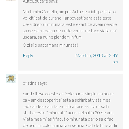
AutoEducare
says:
Multumim Camelia, am pus Arta de a iubi pe lista, o
voi citi cat de curand. Iar povestioara asta este
de-a dreptul minunata, este exact ce avem nevoie
sa ne dam seama de unde venim, ne face viata mai
usoara, sa nu ne pierdem in fum.
O zi si o saptamana minunata!
Reply
March 5, 2013 at 2:49
pm
cristina
says:
cand citesc aceste articole pur si simplu ma bucur
ca v am descoperit si asta a schimbat viata mea
radical desi cam tarziu pt ca tare as fi vrut sa fii
stiut aceste ” minunatii” acum cel putin 20 de ani .
Viata mea mi as fi facut o minunata dar o sa o fac
de acum incolo luminata si senina. Cat de bine ar fii