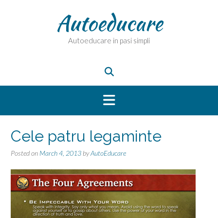
Skip
Autoeducare
to
content
Autoeducare in pasi simpli
Cele patru legaminte
Posted on
March 4, 2013
by
AutoEducare