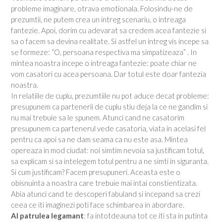
probleme imaginare, otrava emotionala. Folosindu-ne de
prezumtii, ne putem crea un intreg scenariu, o intreaga
fantezie. Apoi, dorim cu adevarat sa credem acea fantezie si
sa o facem sa devina realitate. Si astfel un intreg vis incepe sa
se formeze: “O, persoana respectiva ma simpatizeaza” . In
mintea noastra incepe o intreaga fantezie: poate chiar ne
vom casatori cu acea persoana. Dar totul este doar fantezia
noastra.
In relatiile de cuplu, prezumtiile nu pot aduce decat probleme:
presupunem ca partenerii de cuplu stiu deja la ce ne gandim si
nu mai trebuie sa le spunem. Atunci cand ne casatorim
presupunem ca partenerul vede casatoria, viata in acelasi fel
pentru ca apoi sa ne dam seama ca nu este asa. Mintea
opereaza in mod ciudat: noi simtim nevoia sa justificam totul,
sa explicam si sa intelegem totul pentru a ne simti in siguranta.
Si cum justificam? Facem presupuneri. Aceasta este o
obisnuinta a noastra care trebuie mai intai constientizata.
Abia atunci cand te descoperi fabuland si incepand sa crezi
ceea ce iti imaginezi poti face schimbarea in abordare.
Al patrulea legamant
: fa intotdeauna tot ce iti sta in putinta