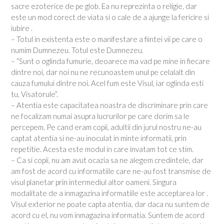
sacre ezoterice de pe glob. Ea nu reprezinta o religie, dar
este un mod corect de viata si o cale de a ajunge la fericire si
iubire .
– Totul in existenta este o manifestare a fiintei vii pe care o
numim Dumnezeu. Totul este Dumnezeu.
– “Sunt o oglinda fumurie, deoarece ma vad pe mine in fiecare
dintre noi, dar noi nu ne recunoastem unul pe celalalt din
cauza fumului dintre noi. Acel fum este Visul, iar oglinda esti
tu, Visatorule”.
– Atentia este capacitatea noastra de discriminare prin care
ne focalizam numai asupra lucrurilor pe care dorim sa le
percepem. Pe cand eram copii, adultii din jurul nostru ne-au
captat atentia si ne-au inoculat in minte informatii, prin
repetitie. Acesta este modul in care invatam tot ce stim.
– Ca si copii, nu am avut ocazia sa ne alegem credintele, dar
am fost de acord cu informatiile care ne-au fost transmise de
visul planetar prin intermediul altor oameni. Singura
modalitate de a inmagazina informatiile este acceptarea lor .
Visul exterior ne poate capta atentia, dar daca nu suntem de
acord cu el, nu vom inmagazina informatia. Suntem de acord