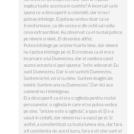
explica toate acestea in cuvinte? A incercat sa le
spuna ce a descoperit si celorlalti, dar ei nu-l
puteau intelege. Ei puteau vedea doar ca se
transformase, ca din vocea si din ochii sai radia
ceva extraordinar. Au observat ca el nu mai judeca
pe nimeni si nimic. El devenise altfel.
Putea intelege pe oricine foarte bine, dar nimeni
nu-l putea intelege pe el. Ei credeau ca el era o
incarnare a lui Dumnezeu, dar el zambea cand
auzea aceasta si apoi spunea: “este adevarat. Eu
sunt Dumnezeu. Dar si voi sunteti Dumnezeu.
Suntem la fel, voi si cu mine. Suntem imagini ale
luminii. Suntem una cu Dumnezeu”. Dar nici asa
oamenii nu-l intelegeau.
El a descoperit ca el era o oglinda pentru restul
persoanelor, o oglinda in care el se putea vedea
pe sine. “oricine este o oglinda”, a spus el. El s-a
vazut in ceilalti, dar nimeni nu l-a vazut pe el. Si
astfel, a constientizat ca toata lumea visa, dar fara
a fi constienta de acest lucru, fara a sti cine sunt ei