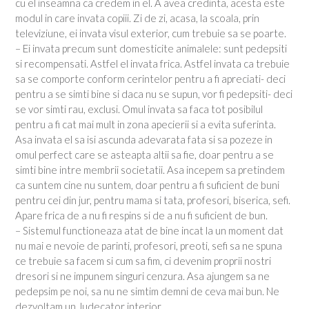
cu el inseamna ca credem in el. A avea credinta, acesta este
modul in care invata copiii. Zi de zi, acasa, la scoala, prin
televiziune, ei invata visul exterior, cum trebuie sa se poarte.
– Ei invata precum sunt domesticite animalele: sunt pedepsiti
si recompensati. Astfel el invata frica. Astfel invata ca trebuie
sa se comporte conform cerintelor pentru a fi apreciati- deci
pentru a se simti bine si daca nu se supun, vor fi pedepsiti- deci
se vor simti rau, exclusi. Omul invata sa faca tot posibilul
pentru a fi cat mai mult in zona apecierii si a evita suferinta.
Asa invata el sa isi ascunda adevarata fata si sa pozeze in
omul perfect care se asteapta altii sa fie, doar pentru a se
simti bine intre membrii societatii. Asa incepem sa pretindem
ca suntem cine nu suntem, doar pentru a fi suficient de buni
pentru cei din jur, pentru mama si tata, profesori, biserica, sefi.
Apare frica de a nu fi respins si de a nu fi suficient de bun.
– Sistemul functioneaza atat de bine incat la un moment dat
nu mai e nevoie de parinti, profesori, preoti, sefi sa ne spuna
ce trebuie sa facem si cum sa fim, ci devenim proprii nostri
dresori si ne impunem singuri cenzura. Asa ajungem sa ne
pedepsim pe noi, sa nu ne simtim demni de ceva mai bun. Ne
dezvoltam un Judecator interior.