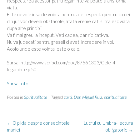
Respectarea acestor patru legaminte va poate transforma
viata.
Este nevoie insa de vointa pentru a le respecta pentru ca cei
din jur vor deveni obstacole, atata vreme cat isi traiesc viata
dupa alte principii.
Va fi mai greu la inceput. Veti cadea, dar ridicati-va.
Nu va judecati pentru greseli ci aveti incredere in voi.
Acolo unde este vointa, este o cale.
Sursa: http://www.scribd.com/doc/87561303/Cele-4-
legaminte p 50
Sursa foto
Posted in
Spiritualitate
Tagged
carti
,
Don Miguel Ruiz
,
spiritualitate
Post
←
O pilda despre consecintele
Lucrul cu Umbra- lectura
navigation
maniei
obligatorie
→