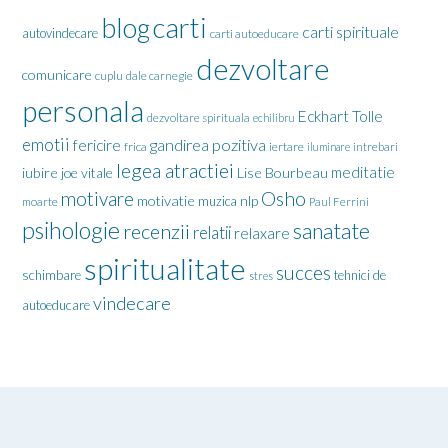
carti
blog
carti spirituale
autovindecare
carti autoeducare
dezvoltare
comunicare
cuplu
dale carnegie
personala
Eckhart Tolle
dezvoltare spirituala
echilibru
emotii
gandirea pozitiva
fericire
frica
iertare
iluminare
intrebari
legea atractiei
meditatie
iubire
joe vitale
Lise Bourbeau
motivare
Osho
motivatie
nlp
muzica
moarte
Paul Ferrini
psihologie
sanatate
recenzii
relatii
relaxare
spiritualitate
succes
schimbare
tehnici de
stres
vindecare
autoeducare