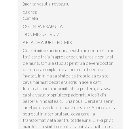
(merita vazut si revazut).
cu drag,
Camelia
OGLINDA PRAFUITA
DON MIGUEL RUIZ
ARTA DE A IUBI – ED. MIX
Cu trei mii de ani in urma, exista un om la fel ca noi
toti, care traia in apropierea unui oras inconjurat
de munti. Omul a studiat pentru a deveni doctor,
dar nu era complet de acord cu tot ceea ce
invatat. In inima sa simtea ca trebuie sa existe
ceva mai mult decat era scris in acele carti.
Intr-o zi, cand a adormit intr-o pestera, el a visat
ca si-a vazut propriul corp adormit. A iesit din
pestera in noaptea cu luna noua. Cerul era senin,
iar el putea vedea milioane de stele. Apoi ceva s-a
petrecut in interiorul sau, ceva care i-a
transformat viata pentru totdeauna. El si-a privit
mainile, si-a simtit corpul, iar apoi si-a auzit propria