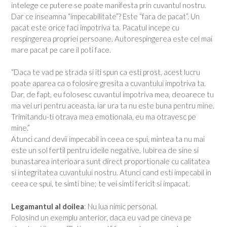
intelege ce putere se poate manifesta prin cuvantul nostru.
Dar ce inseamna “impecabilitate”? Este “fara de pacat”. Un
pacat este orice faci impotriva ta. Pacatul incepe cu
respingerea propriei persoane. Autorespingerea este cel mai
mare pacat pe care il poti face.
“Daca te vad pe strada si iti spun ca esti prost, acest lucru
poate aparea ca o folosire gresita a cuvantului impotriva ta.
Dar, de fapt, eu folosesc cuvantul impotriva mea, deoarece tu
ma vei uri pentru aceasta, iar ura ta nu este buna pentru mine.
Trimitandu-ti otrava mea emotionala, eu ma otravesc pe
mine.”
Atunci cand devii impecabil in ceea ce spui, mintea ta nu mai
este un sol fertil pentru ideile negative. Iubirea de sine si
bunastarea interioara sunt direct proportionale cu calitatea
si integritatea cuvantului nostru. Atunci cand esti impecabil in
ceea ce spui, te simti bine; te vei simti fericit si impacat.
Legamantul al doilea
: Nu lua nimic personal.
Folosind un exemplu anterior, daca eu vad pe cineva pe