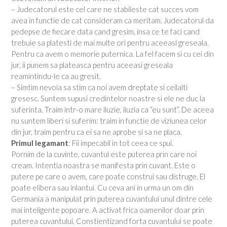
– Judecatorul este cel care ne stabileste cat succes vom
avea in functie de cat consideram ca meritam. Judecatorul da
pedepse de fiecare data cand gresim, insa ce te faci cand
trebuie sa platesti de mai multe ori pentru aceeasi greseala.
Pentru ca avem o memorie puternica. La fel facem si cu cei din
jur, ii punem sa plateasca pentru aceeasi greseala
reamintindu-le ca au gresit.
– Simtim nevoia sa stim ca noi avem dreptate si ceilalti
gresesc. Suntem supusi credintelor noastre si ele ne duc la
suferinta. Traim intr-o mare iluzie, iluzia ca “eu sunt”. De aceea
nu suntem liberi si suferim: traim in functie de viziunea celor
din jur, traim pentru ca ei sa ne aprobe si sa ne placa.
Primul legamant
: Fii impecabil in tot ceea ce spui.
Pornim de la cuvinte, cuvantul este puterea prin care noi
cream. Intentia noastra se manifesta prin cuvant. Este o
putere pe care o avem, care poate construi sau distruge. El
poate elibera sau inlantui. Cu ceva ani in urma un om din
Germania a manipulat prin puterea cuvantului unul dintre cele
mai inteligente popoare. A activat frica oamenilor doar prin
puterea cuvantului. Constientizand forta cuvantului se poate