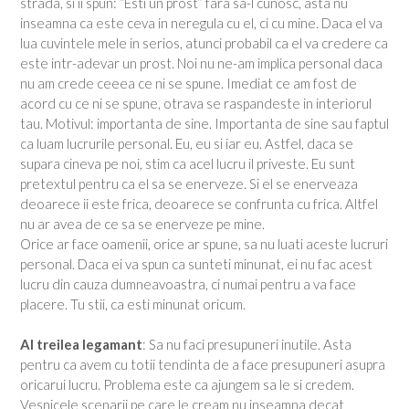
strada, si ii spun: “Esti un prost” fara sa-l cunosc, asta nu
inseamna ca este ceva in neregula cu el, ci cu mine. Daca el va
lua cuvintele mele in serios, atunci probabil ca el va credere ca
este intr-adevar un prost. Noi nu ne-am implica personal daca
nu am crede ceeea ce ni se spune. Imediat ce am fost de
acord cu ce ni se spune, otrava se raspandeste in interiorul
tau. Motivul: importanta de sine. Importanta de sine sau faptul
ca luam lucrurile personal. Eu, eu si iar eu. Astfel, daca se
supara cineva pe noi, stim ca acel lucru il priveste. Eu sunt
pretextul pentru ca el sa se enerveze. Si el se enerveaza
deoarece ii este frica, deoarece se confrunta cu frica. Altfel
nu ar avea de ce sa se enerveze pe mine.
Orice ar face oamenii, orice ar spune, sa nu luati aceste lucruri
personal. Daca ei va spun ca sunteti minunat, ei nu fac acest
lucru din cauza dumneavoastra, ci numai pentru a va face
placere. Tu stii, ca esti minunat oricum.
Al treilea legamant
: Sa nu faci presupuneri inutile. Asta
pentru ca avem cu totii tendinta de a face presupuneri asupra
oricarui lucru. Problema este ca ajungem sa le si credem.
Vesnicele scenarii pe care le cream nu inseamna decat