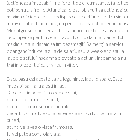
(actioneaza impecabil). Indiferent de circumstante, fa tot ce
poti pentru a fi bine. Atunci cand esti obisnuit sa actionezi cu
maxima eficienta, esti predispus catre actiune, pentru simplu
motiv ca iubesti actiunea, nu pentru ca astepti o recompensa.
Modul gresit, dar frecvent de a actiona este de a astepta o
recompensa pentru ce am facut. Nici nu dam randamentul
maxim si mai si riscam sa fim dezamagiti. Sa mergi la serviciu
doar gandindu-te la ziua de salariu sau la week-end sau la
laudele sefului inseamna o evitate a actiunii, inseamna a nu
trai in prezent ci cu privirea in viitor.
Daca pastrezi aceste patru legaminte, iadul dispare. Este
imposibil sa mai traiesti in iad.
Daca esti impecabil in ceea ce spui,
daca nu iei nimic personal,
daca nu faci presupuneri inutile,
daca iti dai intotdeauna osteneala sa faci tot ce iti sta in
puteri,
atunci vei avea o viata frumoasa.
Iti vei putea controla viata.