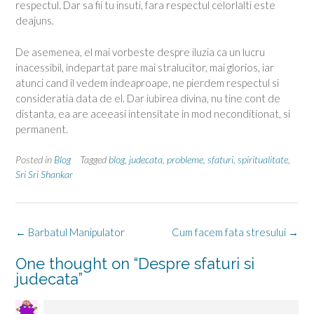
respectul. Dar sa fii tu insuti, fara respectul celorlalti este
deajuns.
De asemenea, el mai vorbeste despre iluzia ca un lucru
inacessibil, indepartat pare mai stralucitor, mai glorios, iar
atunci cand il vedem indeaproape, ne pierdem respectul si
consideratia data de el. Dar iubirea divina, nu tine cont de
distanta, ea are aceeasi intensitate in mod neconditionat, si
permanent.
Posted in
Blog
Tagged
blog
,
judecata
,
probleme
,
sfaturi
,
spiritualitate
,
Sri Sri Shankar
Post
←
Barbatul Manipulator
Cum facem fata stresului
→
navigation
One thought on “
Despre sfaturi si
judecata
”