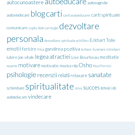
autoeducare
autocunoastere
autosugestie
carti
blog
carti spirituale
autovindecare
carti autoeducare
dezvoltare
comunicare
cuplu
dale carnegie
personala
Eckhart Tolle
dezvoltare spirituala
echilibru
emotii
gandirea pozitiva
fericire
frica
iertare
iluminare
intrebari
legea atractiei
meditatie
iubire
joe vitale
Lise Bourbeau
motivare
Osho
motivatie
nlp
muzica
moarte
Paul Ferrini
psihologie
sanatate
recenzii
relatii
relaxare
spiritualitate
succes
schimbare
tehnici de
stres
vindecare
autoeducare