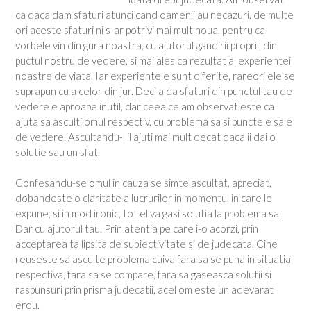
ca daca dam sfaturi atunci cand oamenii au necazuri, de multe
ori aceste sfaturi ni s-ar potrivi mai mult noua, pentru ca
vorbele vin din gura noastra, cu ajutorul gandirii proprii, din
puctul nostru de vedere, si mai ales ca rezultat al experientei
noastre de viata. Iar experientele sunt diferite, rareori ele se
suprapun cu a celor din jur. Deci a da sfaturi din punctul tau de
vedere e aproape inutil, dar ceea ce am observat este ca
ajuta sa asculti omul respectiv, cu problema sa si punctele sale
de vedere. Ascultandu-l il ajuti mai mult decat daca ii dai o
solutie sau un sfat.
Confesandu-se omul in cauza se simte ascultat, apreciat,
dobandeste o claritate a lucrurilor in momentul in care le
expune, si in mod ironic, tot el va gasi solutia la problema sa.
Dar cu ajutorul tau. Prin atentia pe care i-o acorzi, prin
acceptarea ta lipsita de subiectivitate si de judecata. Cine
reuseste sa asculte problema cuiva fara sa se puna in situatia
respectiva, fara sa se compare, fara sa gaseasca solutii si
raspunsuri prin prisma judecatii, acel om este un adevarat
erou.