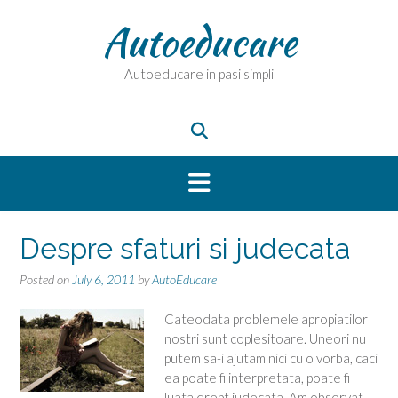
Skip
Autoeducare
to
content
Autoeducare in pasi simpli
Despre sfaturi si judecata
Posted on
July 6, 2011
by
AutoEducare
Cateodata problemele apropiatilor
nostri sunt coplesitoare. Uneori nu
putem sa-i ajutam nici cu o vorba, caci
ea poate fi interpretata, poate fi
luata drept judecata. Am observat