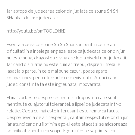
Iar apropo de judecarea celor din jur, iata ce spune Sri Sri
SHankar despre judecata:
http://youtu.be/omT8OLDklkE
Esenta a ceea ce spune Sri Sri Shankar, pentru cei ce au
dificultati in a intelege engleza, este ca judecata celor din jur
nu este buna, dragostea divina are loc la nivelul non-judecatii.
Iar cand o situatie nu este cum ar trebui, dispretul trebuie
lasat la o parte, in cele mai bune cazuri, poate apare
compasiunea pentru lucrurile rele existente. Atunci cand
judeci constiinta ta este ingreunata, impovarata.
El mai vorbeste despre respectul si dragostea care sunt
mentinute cu ajutorul tolerantei, a lipsei de judecata intr-o
relatie. Ceea ce mai este interesant este remarca facuta
despre nevoia de a fi respectat, cautam respectul celor din jur
iar atunci cand nu il primim ego-ul este atacat si se micsoreaza
semnificativ pentru ca scopul Ego-ului este sa primeasca