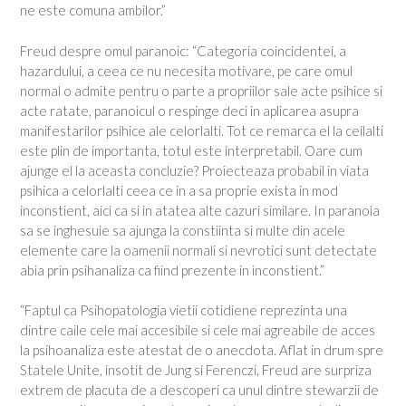
ne este comuna ambilor.”
Freud despre omul paranoic: “Categoria coincidentei, a
hazardului, a ceea ce nu necesita motivare, pe care omul
normal o admite pentru o parte a propriilor sale acte psihice si
acte ratate, paranoicul o respinge deci in aplicarea asupra
manifestarilor psihice ale celorlalti. Tot ce remarca el la ceilalti
este plin de importanta, totul este interpretabil. Oare cum
ajunge el la aceasta concluzie? Proiecteaza probabil in viata
psihica a celorlalti ceea ce in a sa proprie exista in mod
inconstient, aici ca si in atatea alte cazuri similare. In paranoia
sa se inghesuie sa ajunga la constiinta si multe din acele
elemente care la oamenii normali si nevrotici sunt detectate
abia prin psihanaliza ca fiind prezente in inconstient.”
“Faptul ca Psihopatologia vietii cotidiene reprezinta una
dintre caile cele mai accesibile si cele mai agreabile de acces
la psihoanaliza este atestat de o anecdota. Aflat in drum spre
Statele Unite, insotit de Jung si Ferenczi, Freud are surpriza
extrem de placuta de a descoperi ca unul dintre stewarzii de