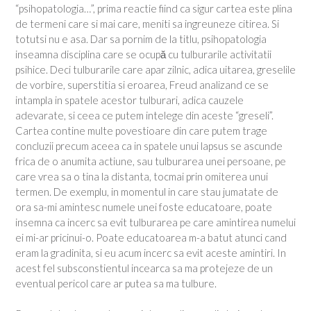
“psihopatologia…”, prima reactie fiind ca sigur cartea este plina
de termeni care si mai care, meniti sa ingreuneze citirea. Si
totutsi nu e asa. Dar sa pornim de la titlu, psihopatologia
inseamna disciplina care se ocupă cu tulburarile activitatii
psihice. Deci tulburarile care apar zilnic, adica uitarea, greselile
de vorbire, superstitia si eroarea, Freud analizand ce se
intampla in spatele acestor tulburari, adica cauzele
adevarate, si ceea ce putem intelege din aceste “greseli”.
Cartea contine multe povestioare din care putem trage
concluzii precum aceea ca in spatele unui lapsus se ascunde
frica de o anumita actiune, sau tulburarea unei persoane, pe
care vrea sa o tina la distanta, tocmai prin omiterea unui
termen. De exemplu, in momentul in care stau jumatate de
ora sa-mi amintesc numele unei foste educatoare, poate
insemna ca incerc sa evit tulburarea pe care amintirea numelui
ei mi-ar pricinui-o. Poate educatoarea m-a batut atunci cand
eram la gradinita, si eu acum incerc sa evit aceste amintiri. In
acest fel subsconstientul incearca sa ma protejeze de un
eventual pericol care ar putea sa ma tulbure.