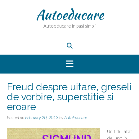
Skip
Autoeducare
to
content
Autoeducare in pasi simpli
Freud despre uitare, greseli
de vorbire, superstitie si
eroare
Posted on
February 20, 2013
by
AutoEducare
Un titlul atat
de lung, in