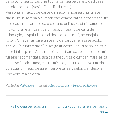
pe vapor citea cu pasiune tocmai cartea pe care o dedicase
actelor ratate.” (Vasile Dem. Radulescu)
Personal am auzit de carte din recomandarea unui prieten,
dar nu reusisem sa o cumpar, caci comoditatea a fost mare, fie
sa o caut in librarie fie sa o comand online. Si, din intamplare
intr-o librarie am gasit pe o masa, un teanc de carti de
psihologie, in spatiul special dedicat lecturarii, amenajat cu
fotolii. Cineva rasfoise un teanc de carti, si le lasase acolo,
apoi eu “din intamplare” le-am gasit acolo. Freud ar spune ca nu
a fost intamplare. Apoi, rasfoind-o mi-am dat seama de ce imi
fusese recomandata, asa ca a trebuit sa o cumpar, mai ales ca
aparuse in calea mea, ca prin miracol, alaturi de un volum din
colectia lui Freud despre interpretarea viselor, dar despre
vise vorbim alta data…
Posted in
Psihologie
Tagged
acte ratate
,
carti
,
Freud
,
psihologie
Post
←
Psihologia persuasiunii
Emotii- tot raul are si partea lui
navigation
buna
→