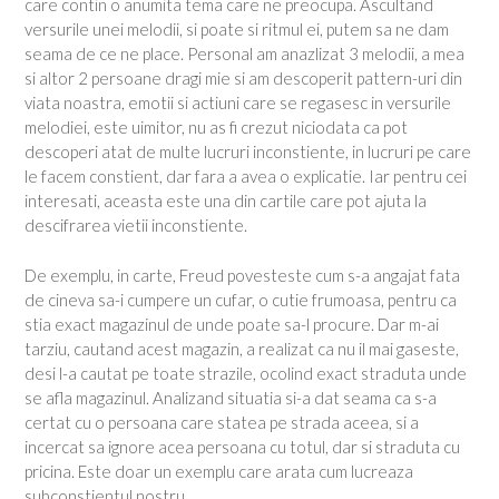
care contin o anumita tema care ne preocupa. Ascultand
versurile unei melodii, si poate si ritmul ei, putem sa ne dam
seama de ce ne place. Personal am anazlizat 3 melodii, a mea
si altor 2 persoane dragi mie si am descoperit pattern-uri din
viata noastra, emotii si actiuni care se regasesc in versurile
melodiei, este uimitor, nu as fi crezut niciodata ca pot
descoperi atat de multe lucruri inconstiente, in lucruri pe care
le facem constient, dar fara a avea o explicatie. Iar pentru cei
interesati, aceasta este una din cartile care pot ajuta la
descifrarea vietii inconstiente.
De exemplu, in carte, Freud povesteste cum s-a angajat fata
de cineva sa-i cumpere un cufar, o cutie frumoasa, pentru ca
stia exact magazinul de unde poate sa-l procure. Dar m-ai
tarziu, cautand acest magazin, a realizat ca nu il mai gaseste,
desi l-a cautat pe toate strazile, ocolind exact straduta unde
se afla magazinul. Analizand situatia si-a dat seama ca s-a
certat cu o persoana care statea pe strada aceea, si a
incercat sa ignore acea persoana cu totul, dar si straduta cu
pricina. Este doar un exemplu care arata cum lucreaza
subconstientul nostru.