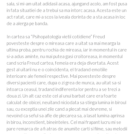
sala, si mi-am uitat adidasii acasa, ajungand acolo, am fost pusa
in fata situatiei de a trebui sa ma intorc acasa. Acesta este un
act ratat, care mi-a scos la iveala dorinta de a sta acasa in loc
de a alerga pe banda.
In cartea sa “Psihopatologia vietii cotidiene” Freud
povesteste despre o mireasa care a uitat sa mai mearga la
ultima proba, pentru rochia de mireasa, iar in momentul in care
si-a adus aminte, nu mai putea gasi croitoreasa, in momentul
cand scria Freud cartea, femeia era deja divortata. Acest
gest al uitarii nu e o coincidenta, el tradand emotiile
interioare ale femeii respective. Mai povesteste despre
diversi pacienti care, dupa o zi grea de munca, au uitat sa-si
intoarca ceasul, tradand indiferenta lor pentru a se trezi a
doua zi. Un alt caz este cel al unui barbat care era foarte
calculat de obicei, neuitand niciodata sa stinga lumina in biroul
sau, cu exceptia unei zile cand a plecat mai devreme, si
nevoind ca seful sa afle de plecarea sa, a lasat lumina aprinsa
in birou, inconstient, bineinteles. Cel mai frapant lucru mi se
pare remarca de a fi atras de anumite carti si filme, sau melodii