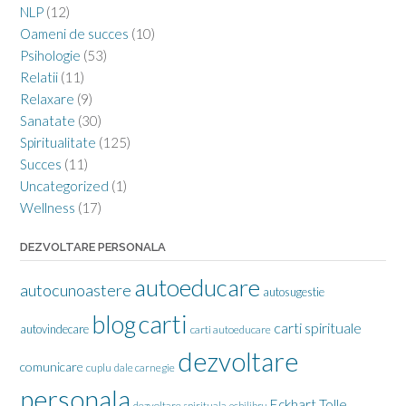
NLP
(12)
Oameni de succes
(10)
Psihologie
(53)
Relatii
(11)
Relaxare
(9)
Sanatate
(30)
Spiritualitate
(125)
Succes
(11)
Uncategorized
(1)
Wellness
(17)
DEZVOLTARE PERSONALA
autoeducare
autocunoastere
autosugestie
carti
blog
carti spirituale
autovindecare
carti autoeducare
dezvoltare
comunicare
cuplu
dale carnegie
personala
Eckhart Tolle
dezvoltare spirituala
echilibru