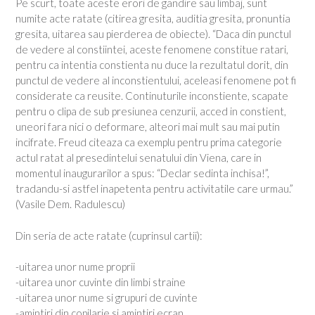
Pe scurt, toate aceste erori de gandire sau limbaj, sunt
numite acte ratate (citirea gresita, auditia gresita, pronuntia
gresita, uitarea sau pierderea de obiecte). “Daca din punctul
de vedere al constiintei, aceste fenomene constitue ratari,
pentru ca intentia constienta nu duce la rezultatul dorit, din
punctul de vedere al inconstientului, aceleasi fenomene pot fi
considerate ca reusite. Continuturile inconstiente, scapate
pentru o clipa de sub presiunea cenzurii, acced in constient,
uneori fara nici o deformare, alteori mai mult sau mai putin
incifrate. Freud citeaza ca exemplu pentru prima categorie
actul ratat al presedintelui senatului din Viena, care in
momentul inaugurarilor a spus: “Declar sedinta inchisa!”,
tradandu-si astfel inapetenta pentru activitatile care urmau.”
(Vasile Dem. Radulescu)
Din seria de acte ratate (cuprinsul cartii):
-uitarea unor nume proprii
-uitarea unor cuvinte din limbi straine
-uitarea unor nume si grupuri de cuvinte
-amintiri din copilarie si amintiri ecran