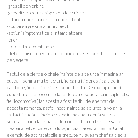
-greseli de vorbire
-greseli de lectura si greseli de scriere
-uitarea unor impresii si a unor intentii
-apucarea gresita a unui obiect
-actiuni simptomatice si intamplatoare
-erori
-acte ratate combinate
-determinism -credinta in coincidenta si superstitia -puncte
de vedere
Faptul de a pierde o cheie inainte de a te urca in masina ar
putea insemna multe lucruri, fie ca nu iti doresti sa pleci in
calatorie, fie ca ai o frica subconstienta. De exemplu, unei
cunostinte i se recomandase de catre soacra ca in cuplu, el sa
fie “locomotiva”, iar acesta a fost teribil de enervat de
aceasta remarca, astfel incat inainte sa se urce la volan, a
“ratacit” cheia…bineinteles ca in masina trebuia sa fie si
soacra, si pana la urma i-a demonstrat ca nu trebuie sa fie
neaparat el cel care conduce, in cazul acesta masina. Un alt
exemplu de act ratat: zilele trecute nu aveam chef sa plec la