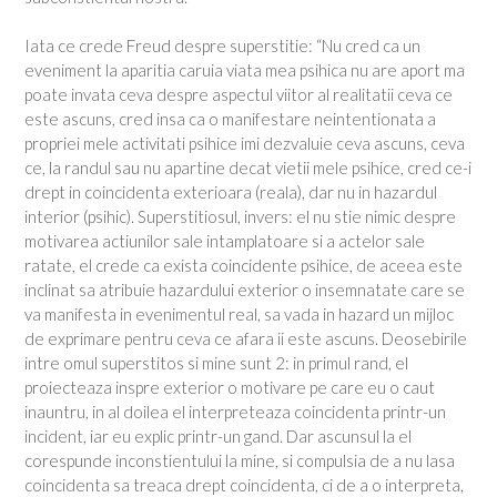
Iata ce crede Freud despre superstitie: “Nu cred ca un
eveniment la aparitia caruia viata mea psihica nu are aport ma
poate invata ceva despre aspectul viitor al realitatii ceva ce
este ascuns, cred insa ca o manifestare neintentionata a
propriei mele activitati psihice imi dezvaluie ceva ascuns, ceva
ce, la randul sau nu apartine decat vietii mele psihice, cred ce-i
drept in coincidenta exterioara (reala), dar nu in hazardul
interior (psihic). Superstitiosul, invers: el nu stie nimic despre
motivarea actiunilor sale intamplatoare si a actelor sale
ratate, el crede ca exista coincidente psihice, de aceea este
inclinat sa atribuie hazardului exterior o insemnatate care se
va manifesta in evenimentul real, sa vada in hazard un mijloc
de exprimare pentru ceva ce afara ii este ascuns. Deosebirile
intre omul superstitos si mine sunt 2: in primul rand, el
proiecteaza inspre exterior o motivare pe care eu o caut
inauntru, in al doilea el interpreteaza coincidenta printr-un
incident, iar eu explic printr-un gand. Dar ascunsul la el
corespunde inconstientului la mine, si compulsia de a nu lasa
coincidenta sa treaca drept coincidenta, ci de a o interpreta,