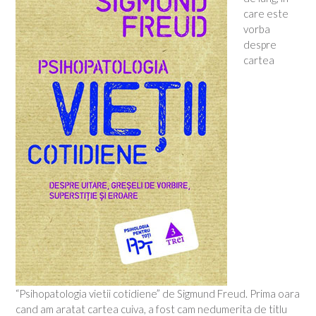
care este
vorba
despre
cartea
“Psihopatologia vietii cotidiene” de Sigmund Freud. Prima oara
cand am aratat cartea cuiva, a fost cam nedumerita de titlu