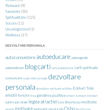
Relaxare
(9)
Sanatate
(30)
Spiritualitate
(125)
Succes
(11)
Uncategorized
(1)
Wellness
(17)
DEZVOLTARE PERSONALA
autoeducare
autocunoastere
autosugestie
carti
blog
carti spirituale
autovindecare
carti autoeducare
dezvoltare
comunicare
cuplu
dale carnegie
personala
Eckhart Tolle
dezvoltare spirituala
echilibru
emotii
gandirea pozitiva
fericire
frica
iertare
iluminare
intrebari
legea atractiei
meditatie
iubire
joe vitale
Lise Bourbeau
motivare
Osho
motivatie
nlp
muzica
moarte
Paul Ferrini