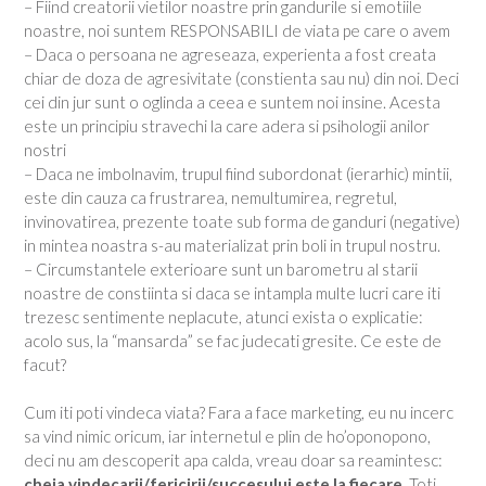
– Fiind creatorii vietilor noastre prin gandurile si emotiile
noastre, noi suntem RESPONSABILI de viata pe care o avem
– Daca o persoana ne agreseaza, experienta a fost creata
chiar de doza de agresivitate (constienta sau nu) din noi. Deci
cei din jur sunt o oglinda a ceea e suntem noi insine. Acesta
este un principiu stravechi la care adera si psihologii anilor
nostri
– Daca ne imbolnavim, trupul fiind subordonat (ierarhic) mintii,
este din cauza ca frustrarea, nemultumirea, regretul,
invinovatirea, prezente toate sub forma de ganduri (negative)
in mintea noastra s-au materializat prin boli in trupul nostru.
– Circumstantele exterioare sunt un barometru al starii
noastre de constiinta si daca se intampla multe lucri care iti
trezesc sentimente neplacute, atunci exista o explicatie:
acolo sus, la “mansarda” se fac judecati gresite. Ce este de
facut?
Cum iti poti vindeca viata? Fara a face marketing, eu nu incerc
sa vind nimic oricum, iar internetul e plin de ho’oponopono,
deci nu am descoperit apa calda, vreau doar sa reamintesc:
cheia vindecarii/fericirii/succesului este la fiecare
. Toti