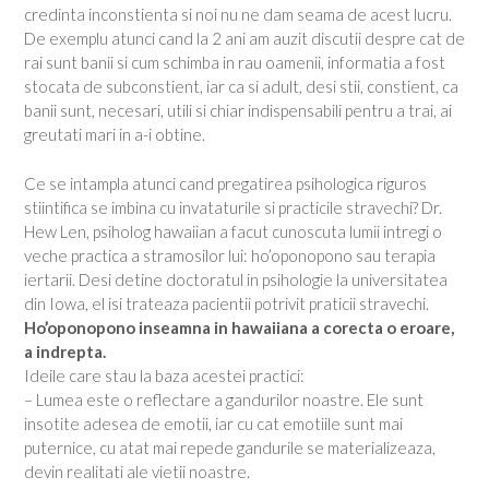
credinta inconstienta si noi nu ne dam seama de acest lucru.
De exemplu atunci cand la 2 ani am auzit discutii despre cat de
rai sunt banii si cum schimba in rau oamenii, informatia a fost
stocata de subconstient, iar ca si adult, desi stii, constient, ca
banii sunt, necesari, utili si chiar indispensabili pentru a trai, ai
greutati mari in a-i obtine.
Ce se intampla atunci cand pregatirea psihologica riguros
stiintifica se imbina cu invataturile si practicile stravechi? Dr.
Hew Len, psiholog hawaiian a facut cunoscuta lumii intregi o
veche practica a stramosilor lui: ho’oponopono sau terapia
iertarii. Desi detine doctoratul in psihologie la universitatea
din Iowa, el isi trateaza pacientii potrivit praticii stravechi.
Ho’oponopono inseamna in hawaiiana a corecta o eroare,
a indrepta.
Ideile care stau la baza acestei practici:
– Lumea este o reflectare a gandurilor noastre. Ele sunt
insotite adesea de emotii, iar cu cat emotiile sunt mai
puternice, cu atat mai repede gandurile se materializeaza,
devin realitati ale vietii noastre.