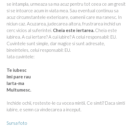
se intampla, urmeaza sa ma acuz pentru tot ceea ce am gresit
si se intoarce acum in viata mea. Sau eventual continuu sa
acuz circumstantele exterioare, oamenii care ma ranesc. In
niciun caz. Acuzarea, judecarea altora, frustrarea inchid un
cerc vicios al suferintei.
Cheia este iertarea.
Cheia este
iubirea. A cui iertare? A cui iubire? A celui responsabil: EU.
Cuvintele sunt simple, dar magice si sunt adresate,
bineinteles, celui responsabil: EU.
Iata cuvintele:
Te iubesc
Imi pare rau
Iarta-ma
Multumesc.
Inchide ochii, rosteste-le cu vocea mintii. Ce simti? Daca simti
iubire, e semn ca vindecarea a inceput.
Sursa foto