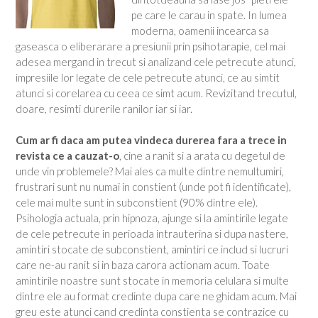
pe care le carau in spate. In lumea
moderna, oamenii incearca sa
gaseasca o eliberarare a presiunii prin psihotarapie, cel mai
adesea mergand in trecut si analizand cele petrecute atunci,
impresiile lor legate de cele petrecute atunci, ce au simtit
atunci si corelarea cu ceea ce simt acum. Revizitand trecutul,
doare, resimti durerile ranilor iar si iar.
Cum ar fi daca am putea vindeca durerea fara a trece in
revista ce a cauzat-o
, cine a ranit si a arata cu degetul de
unde vin problemele? Mai ales ca multe dintre nemultumiri,
frustrari sunt nu numai in constient (unde pot fi identificate),
cele mai multe sunt in subconstient (90% dintre ele).
Psihologia actuala, prin hipnoza, ajunge si la amintirile legate
de cele petrecute in perioada intrauterina si dupa nastere,
amintiri stocate de subconstient, amintiri ce includ si lucruri
care ne-au ranit si in baza carora actionam acum. Toate
amintirile noastre sunt stocate in memoria celulara si multe
dintre ele au format credinte dupa care ne ghidam acum. Mai
greu este atunci cand credinta constienta se contrazice cu