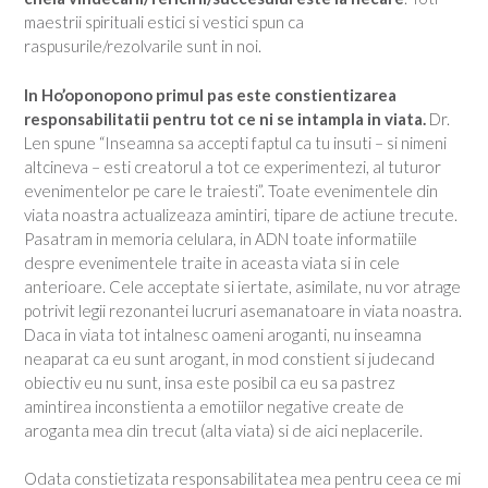
maestrii spirituali estici si vestici spun ca
raspusurile/rezolvarile sunt in noi.
In Ho’oponopono primul pas este constientizarea
responsabilitatii pentru tot ce ni se intampla in viata.
Dr.
Len spune “Inseamna sa accepti faptul ca tu insuti – si nimeni
altcineva – esti creatorul a tot ce experimentezi, al tuturor
evenimentelor pe care le traiesti”. Toate evenimentele din
viata noastra actualizeaza amintiri, tipare de actiune trecute.
Pasatram in memoria celulara, in ADN toate informatiile
despre evenimentele traite in aceasta viata si in cele
anterioare. Cele acceptate si iertate, asimilate, nu vor atrage
potrivit legii rezonantei lucruri asemanatoare in viata noastra.
Daca in viata tot intalnesc oameni aroganti, nu inseamna
neaparat ca eu sunt arogant, in mod constient si judecand
obiectiv eu nu sunt, insa este posibil ca eu sa pastrez
amintirea inconstienta a emotiilor negative create de
aroganta mea din trecut (alta viata) si de aici neplacerile.
Odata constietizata responsabilitatea mea pentru ceea ce mi