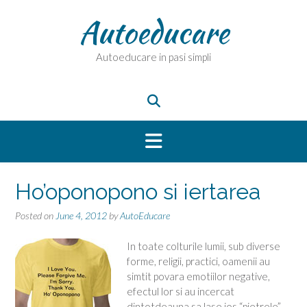
Skip
Autoeducare
to
content
Autoeducare in pasi simpli
Ho’oponopono si iertarea
Posted on
June 4, 2012
by
AutoEducare
In toate colturile lumii, sub diverse
forme, religii, practici, oamenii au
simtit povara emotiilor negative,
efectul lor si au incercat
dintotdeauna sa lase jos “pietrele”