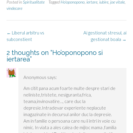
Posted in
Spiritualitate
Tagged
Ho’oponopono
,
iertare
,
iubire
,
joe vitale
,
vindecare
Post
←
Liberul arbitru vs
Ai gestionat stresul, ai
navigation
subconstient
gestionat boala
→
2 thoughts on “
Ho’oponopono si
iertarea
”
Anonymous
says:
Am citit pana acum foarte multe despre stari de
neliniste,tristete, nesiguranta,frica,
teama,invinovatire…, care duc la
depresie.Intradevar experiente neplacute
imagazinate in decursul anilor duc la depresie.
Am in familie o persoana care nu ii intri in voie cu
nimic. In viata a ales calea de mijloc mama ,familia