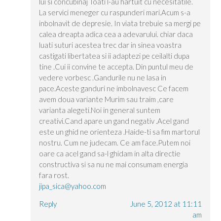
lui si concubinaj Toati l-au hartuit cu necesitatile.
La servici meneger cu raspunderi mari.Acum s-a
inbolnavit de depresie. In viata trebuie sa mergi pe
calea dreapta adica cea a adevarului. chiar daca
luati suturi acestea trec dar in sinea voastra
castigati libertatea si ii adaptezi pe ceilalti dupa
tine .Cui ii convine te accepta. Din puntul meu de
vedere vorbesc .Gandurile nu ne lasa in
pace.Aceste ganduri ne imbolnavesc Ce facem
avem doua variante Murim sau traim ,care
varianta alegeti.Noi in general suntem
creativi.Cand apare un gand negativ .Acel gand
este un ghid ne orienteza .Haide-ti sa fim martorul
nostru. Cum ne judecam. Ce am face.Putem noi
oare ca acel gand sa-l ghidam in alta directie
constructiva si sa nu ne mai consumam energia
fara rost.
jipa_sica@yahoo.com
Reply
June 5, 2012 at 11:11
am