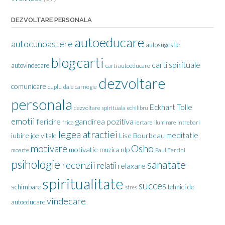
DEZVOLTARE PERSONALA
autoeducare
autocunoastere
autosugestie
carti
blog
carti spirituale
autovindecare
carti autoeducare
dezvoltare
comunicare
cuplu
dale carnegie
personala
Eckhart Tolle
dezvoltare spirituala
echilibru
emotii
gandirea pozitiva
fericire
frica
iertare
iluminare
intrebari
legea atractiei
meditatie
iubire
joe vitale
Lise Bourbeau
motivare
Osho
motivatie
nlp
muzica
moarte
Paul Ferrini
psihologie
sanatate
recenzii
relatii
relaxare
spiritualitate
succes
schimbare
tehnici de
stres
vindecare
autoeducare