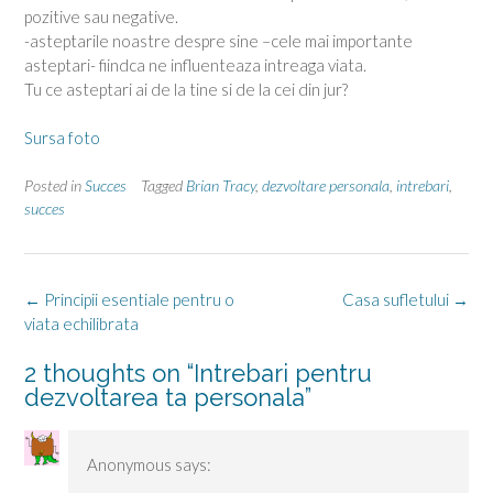
pozitive sau negative.
-asteptarile noastre despre sine –cele mai importante
asteptari- fiindca ne influenteaza intreaga viata.
Tu ce asteptari ai de la tine si de la cei din jur?
Sursa foto
Posted in
Succes
Tagged
Brian Tracy
,
dezvoltare personala
,
intrebari
,
succes
Post
←
Principii esentiale pentru o
Casa sufletului
→
navigation
viata echilibrata
2 thoughts on “
Intrebari pentru
dezvoltarea ta personala
”
Anonymous
says: