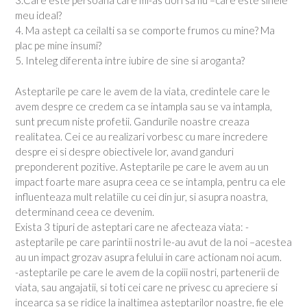
3.Care este persoana care mi-as dori sa fiu –care este sinele
meu ideal?
4. Ma astept ca ceilalti sa se comporte frumos cu mine? Ma
plac pe mine insumi?
5. Inteleg diferenta intre iubire de sine si aroganta?
Asteptarile pe care le avem de la viata, credintele care le
avem despre ce credem ca se intampla sau se va intampla,
sunt precum niste profetii. Gandurile noastre creaza
realitatea. Cei ce au realizari vorbesc cu mare incredere
despre ei si despre obiectivele lor, avand ganduri
preponderent pozitive. Asteptarile pe care le avem au un
impact foarte mare asupra ceea ce se intampla, pentru ca ele
influenteaza mult relatiile cu cei din jur, si asupra noastra,
determinand ceea ce devenim.
Exista 3 tipuri de asteptari care ne afecteaza viata: -
asteptarile pe care parintii nostri le-au avut de la noi –acestea
au un impact grozav asupra felului in care actionam noi acum.
-asteptarile pe care le avem de la copiii nostri, partenerii de
viata, sau angajatii, si toti cei care ne privesc cu apreciere si
incearca sa se ridice la inaltimea asteptarilor noastre, fie ele