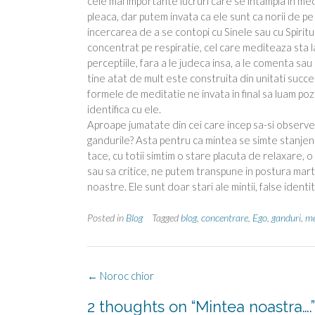
cele mai importante lucruri care se intampla in m
pleaca, dar putem invata ca ele sunt ca norii de p
incercarea de a se contopi cu Sinele sau cu Spiritul
concentrat pe respiratie, cel care mediteaza sta l
perceptiile, fara a le judeca insa, a le comenta sau
tine atat de mult este construita din unitati succe
formele de meditatie ne invata in final sa luam pozi
identifica cu ele.
Aproape jumatate din cei care incep sa-si observe
gandurile? Asta pentru ca mintea se simte stanjeni
tace, cu totii simtim o stare placuta de relaxare, 
sau sa critice, ne putem transpune in postura martor
noastre. Ele sunt doar stari ale mintii, false ident
Posted in
Blog
Tagged
blog
,
concentrare
,
Ego
,
ganduri
,
me
Post
←
Noroc chior
navigation
2 thoughts on “
Mintea noastra….
”