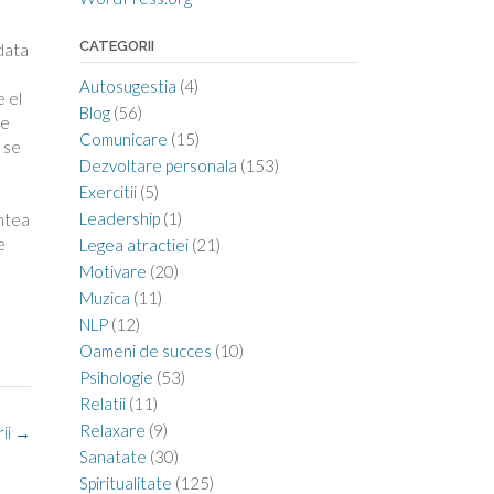
CATEGORII
Odata
Autosugestia
(4)
e el
Blog
(56)
te
Comunicare
(15)
u se
Dezvoltare personala
(153)
Exercitii
(5)
Leadership
(1)
intea
e
Legea atractiei
(21)
Motivare
(20)
Muzica
(11)
NLP
(12)
Oameni de succes
(10)
Psihologie
(53)
Relatii
(11)
Relaxare
(9)
rii
→
Sanatate
(30)
Spiritualitate
(125)