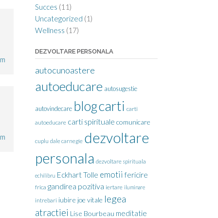
Succes
(11)
Uncategorized
(1)
Wellness
(17)
DEZVOLTARE PERSONALA
pm
autocunoastere
autoeducare
autosugestie
carti
blog
autovindecare
carti
carti spirituale
comunicare
autoeducare
dezvoltare
pm
cuplu
dale carnegie
personala
dezvoltare spirituala
emotii
Eckhart Tolle
fericire
echilibru
gandirea pozitiva
frica
iertare
iluminare
legea
iubire
joe vitale
intrebari
atractiei
meditatie
Lise Bourbeau