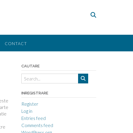
CONTACT
CAUTARE
INREGISTRARE
leste
Register
parte
Log in
atie
Entries feed
Comments feed
tre
WordPress.org