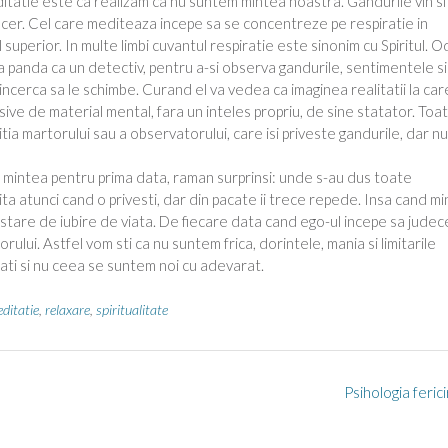
editatie este ca realizam ca nu suntem mintea noastra.
Gandurile vin si
e cer. Cel care mediteaza incepe sa se concentreze pe respiratie in
 superior. In multe limbi cuvantul respiratie este sinonim cu Spiritul. 
a panda ca un detectiv, pentru a-si observa gandurile, sentimentele si
 incerca sa le schimbe. Curand el va vedea ca imaginea realitatii la car
sive de material mental, fara un inteles propriu, de sine statator. Toa
tia martorului sau a observatorului, care isi priveste gandurile, dar n
 mintea pentru prima data, raman surprinsi: unde s-au dus toate
ta atunci cand o privesti, dar din pacate ii trece repede. Insa cand m
o stare de iubire de viata. De fiecare data cand ego-ul incepe sa judec
ului. Astfel vom sti ca nu suntem frica, dorintele, mania si limitarile
itati si nu ceea se suntem noi cu adevarat.
ditatie
,
relaxare
,
spiritualitate
Psihologia ferici