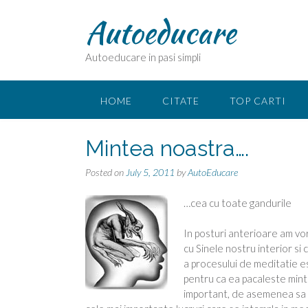
Skip
Autoeducare
to
content
Autoeducare in pasi simpli
HOME
CITATE
TOP CARTI
Mintea noastra….
Posted on
July 5, 2011
by
AutoEducare
…cea cu toate gandurile
In posturi anterioare am vo
cu Sinele nostru interior s
a procesului de meditatie e
pentru ca ea pacaleste mint
important, de asemenea sa nu