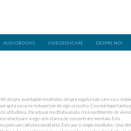
AUDIOBOOKS
VIDEOEDUCARE
DESPRE NOI
rbit despre avantajele meditatiei, despre legatura pe care ea o stabi
i cum ajuta ea sa ne indepartam de ego-ul nostru. Cea mai importanta 
ste atitudinea. Paradoxal, meditatia poate crea sentimente de vinov
ea ratacitoare si ego-ul in starea de concentrare mentala. Este
 judecam calitatea meditatiei. Este pur si simplu meditatie. Unul din