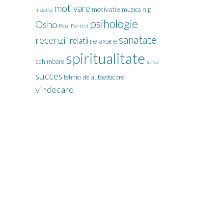
motivare
motivatie
nlp
muzica
moarte
psihologie
Osho
Paul Ferrini
sanatate
recenzii
relatii
relaxare
spiritualitate
schimbare
stres
succes
tehnici de autoeducare
vindecare