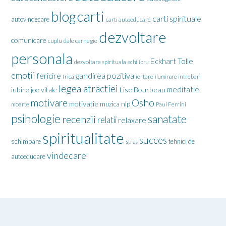
carti
blog
carti spirituale
autovindecare
carti autoeducare
dezvoltare
comunicare
cuplu
dale carnegie
personala
Eckhart Tolle
dezvoltare spirituala
echilibru
emotii
gandirea pozitiva
fericire
frica
iertare
iluminare
intrebari
legea atractiei
meditatie
iubire
joe vitale
Lise Bourbeau
motivare
Osho
motivatie
nlp
muzica
moarte
Paul Ferrini
psihologie
sanatate
recenzii
relatii
relaxare
spiritualitate
succes
schimbare
tehnici de
stres
vindecare
autoeducare