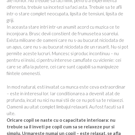
ale florilor. Nu trebuie sa faci nimic pentru a experimenta
diferenta, trebuie sa incetezi sa faci asta. Trebuie sa te afli
intr-o stare complet neocupata, lipsita de tensiuni, lipsita de
griji.
In aceasta stare intri intr-un anumit acord cu muzica ce te
inconjoara. Brusc devii constient de frumusetea soarelui.
Exista milioane de oameni care nu s-au bucurat niciodata de
un apus, care nu s-au bucurat niciodata de un rasarit. Nu-si pot
permite aceste lucruri. Muncesc si produc incontinuu – nu
pentru ei insisi, ci pentru interese camuflate cu viclenie: cei
care se afla la putere, cei care sunt capabili sa manipuleze
fiintele omenesti.
In mod natural, esti invatat ca munca este ceva extraordinar
– este in interesul lor. Iar conditionarea a devenit atat de
profunda, incat nu nici nu mai stii de ce nu poti sa te relaxezi.
Oamenii au uitat complet limbajul relaxarii. Au fost facuti sa il
uite.
Oricare copil se naste cu o capacitate interioara: nu
trebuie sa il inveti pe copil cum sa se relaxeze pur si
simplu. Urmareste numai un copil – este relaxat, se afla