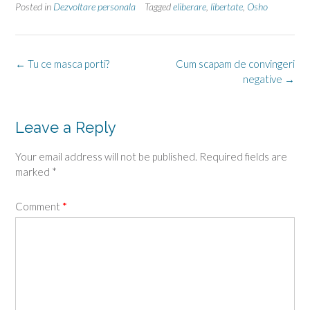
Posted in
Dezvoltare personala
Tagged
eliberare
,
libertate
,
Osho
Post
←
Tu ce masca porti?
Cum scapam de convingeri
navigation
negative
→
Leave a Reply
Your email address will not be published.
Required fields are
marked
*
Comment
*