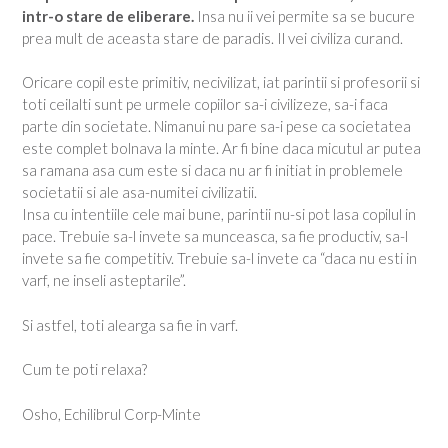
intr-o stare de eliberare.
Insa nu ii vei permite sa se bucure
prea mult de aceasta stare de paradis. Il vei civiliza curand.
Oricare copil este primitiv, necivilizat, iat parintii si profesorii si
toti ceilalti sunt pe urmele copiilor sa-i civilizeze, sa-i faca
parte din societate. Nimanui nu pare sa-i pese ca societatea
este complet bolnava la minte. Ar fi bine daca micutul ar putea
sa ramana asa cum este si daca nu ar fi initiat in problemele
societatii si ale asa-numitei civilizatii.
Insa cu intentiile cele mai bune, parintii nu-si pot lasa copilul in
pace. Trebuie sa-l invete sa munceasca, sa fie productiv, sa-l
invete sa fie competitiv. Trebuie sa-l invete ca “daca nu esti in
varf, ne inseli asteptarile”.
Si astfel, toti alearga sa fie in varf.
Cum te poti relaxa?
Osho, Echilibrul Corp-Minte