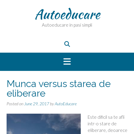
Skip
Autoeducare
to
content
Autoeducare in pasi simpli
Munca versus starea de
eliberare
Posted on
June 29, 2017
by
AutoEducare
Este dificil sa te afli
intr-o stare de
eliberare, deoarece