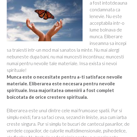
a fost intotdeauna
condamnata ca
lenevie. Nu este
acceptabila intr-o
lume bolnava de
munca. Eliberare
inseamna sa incepi
sa traiesti intr-un mod mai sanatos la minte. Nu mai alergi
nebuneste dupa bani, nu mai muncesti incontinuu; muncesti
numai pentru nevoile tale materiale. Insa exista si nevoi
spirituale!
Munca este o necesitate pentru a-ti satisface nevoile
materiale. Eliberarea este necesara pentru nevoile
spirituale. Insa majoritatea omenirii a fost complet
boicotata de orice crestere spirituala.
Eliberarea este unul dintre cele mai frumoase spatii. Pur si
simplu existi, fara sa faci ceva, sezand in liniste, asa cum iarba
creste singura. Pur si simplu te bucuri de cantecul pasarilor, de
verdele copacilor, de culorile multidimensionale, psihedelice,