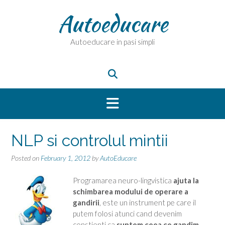
Skip
Autoeducare
to
content
Autoeducare in pasi simpli
NLP si controlul mintii
Posted on
February 1, 2012
by
AutoEducare
Programarea neuro-lingvistica
ajuta la
schimbarea modului de operare a
gandirii
, este un instrument pe care il
putem folosi atunci cand devenim
constienti ca
suntem ceea ce gandim.