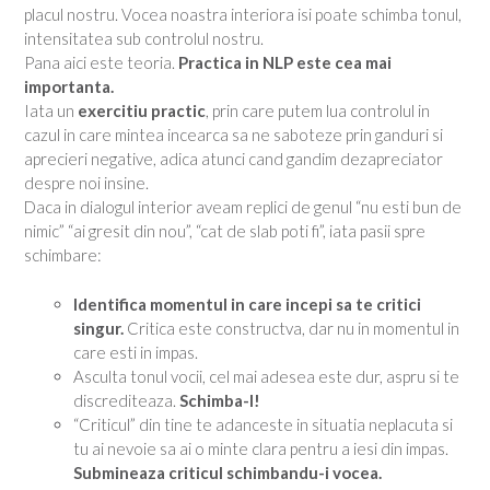
placul nostru. Vocea noastra interiora isi poate schimba tonul,
intensitatea sub controlul nostru.
Pana aici este teoria.
Practica in NLP este cea mai
importanta.
Iata un
exercitiu practic
, prin care putem lua controlul in
cazul in care mintea incearca sa ne saboteze prin ganduri si
aprecieri negative, adica atunci cand gandim dezapreciator
despre noi insine.
Daca in dialogul interior aveam replici de genul “nu esti bun de
nimic” “ai gresit din nou”, “cat de slab poti fi”, iata pasii spre
schimbare:
Identifica momentul in care incepi sa te critici
singur.
Critica este constructva, dar nu in momentul in
care esti in impas.
Asculta tonul vocii, cel mai adesea este dur, aspru si te
discrediteaza.
Schimba-l!
“Criticul” din tine te adanceste in situatia neplacuta si
tu ai nevoie sa ai o minte clara pentru a iesi din impas.
Submineaza criticul schimbandu-i vocea.