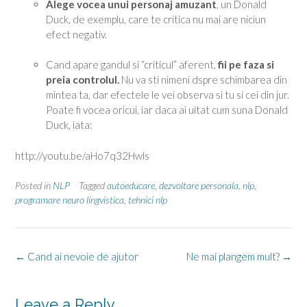
Alege vocea unui personaj amuzant
, un Donald
Duck, de exemplu, care te critica nu mai are niciun
efect negativ.
Cand apare gandul si “criticul” aferent,
fii pe faza si
preia controlul.
Nu va sti nimeni dspre schimbarea din
mintea ta, dar efectele le vei observa si tu si cei din jur.
Poate fi vocea oricui, iar daca ai uitat cum suna Donald
Duck, iata:
http://youtu.be/aHo7q32Hwls
Posted in
NLP
Tagged
autoeducare
,
dezvoltare personala
,
nlp
,
programare neuro lingvistica
,
tehnici nlp
Post
←
Cand ai nevoie de ajutor
Ne mai plangem mult?
→
navigation
Leave a Reply