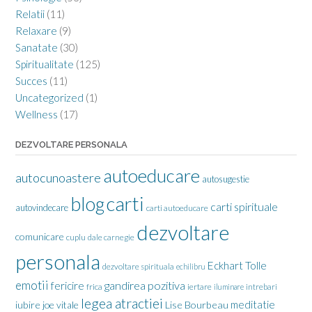
Relatii
(11)
Relaxare
(9)
Sanatate
(30)
Spiritualitate
(125)
Succes
(11)
Uncategorized
(1)
Wellness
(17)
DEZVOLTARE PERSONALA
autoeducare
autocunoastere
autosugestie
carti
blog
carti spirituale
autovindecare
carti autoeducare
dezvoltare
comunicare
cuplu
dale carnegie
personala
Eckhart Tolle
dezvoltare spirituala
echilibru
emotii
gandirea pozitiva
fericire
frica
iertare
iluminare
intrebari
legea atractiei
meditatie
iubire
joe vitale
Lise Bourbeau