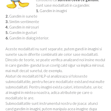
Sunt sase modalitati in ca gandim:
1.
Gandim in imagini
2.
Gandim in sunete
3.
Simtim sentimente
4.
Gandim in mirosuri
5.
Gandim in gusturi
6.
Gandim in dialog interior.
Aceste modalitati nu sunt separate, putem gandi in imagini si
sunete sau in diferite combinatii ale celor sase modalitati.
Dincolo de teorie, se poate verifica analizand noi insine modul
in care gandim- gandul la un covrig cald sigur va implica mirosul,
mai mult decat sunetul, de exemplu.
Alaturi de modalitati NLP-ul analizeaza si foloseste
submodalitatile, pentru fiecare modalitate existand mai multe
submodalitati. Pentru imagini exista culori, intensitate, un loc
al imaginii in mintea noastra, adica atributele pe care o
modalitate le are.
Submodalitatile sunt instrumentul nostru de joaca: atunci
cand gandim in imagini, putem manipula acea imagine dupa