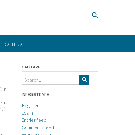
CONTACT
CAUTARE
. In
INREGISTRARE
sul:
Register
mai
Log in
itim
Entries feed
Comments feed
WordPress.org