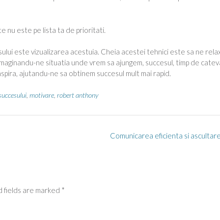
e nu este pe lista ta de prioritati.
ului este vizualizarea acestuia. Cheia acestei tehnici este sa ne rel
imaginandu-ne situatia unde vrem sa ajungem, succesul, timp de catev
nspira, ajutandu-ne sa obtinem succesul mult mai rapid.
succesului
,
motivare
,
robert anthony
Comunicarea eficienta si ascultar
 fields are marked
*