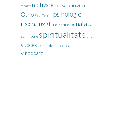
motivare
motivatie
nlp
muzica
moarte
psihologie
Osho
Paul Ferrini
sanatate
recenzii
relatii
relaxare
spiritualitate
schimbare
stres
succes
tehnici de autoeducare
vindecare