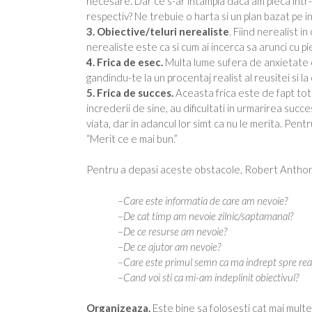
necesare. Dar ce s-ar intampla daca am pleca intr-
respectiv? Ne trebuie o harta si un plan bazat pe in
3. Obiective/teluri nerealiste
. Fiind nerealist in
nerealiste este ca si cum ai incerca sa arunci cu pie
4. Frica de esec.
Multa lume sufera de anxietate c
gandindu-te la un procentaj realist al reusitei si la
5. Frica de succes.
Aceasta frica este de fapt tot 
increderii de sine, au dificultati in urmarirea succe
viata, dar in adancul lor simt ca nu le merita. Pen
“Merit ce e mai bun.”
Pentru a depasi aceste obstacole, Robert Anthony
–
Care este informatia de care am nevoie?
–
De cat timp am nevoie zilnic/saptamanal?
–
De ce resurse am nevoie?
–
De ce ajutor am nevoie?
–
Care este primul semn ca ma indrept spre real
–
Cand voi sti ca mi-am indeplinit obiectivul?
Organizeaza.
Este bine sa folosesti cat mai multe l