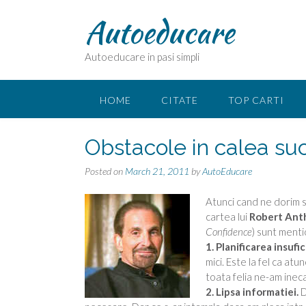
Skip
Autoeducare
to
content
Autoeducare in pasi simpli
HOME
CITATE
TOP CARTI
Obstacole in calea su
Posted on
March 21, 2011
by
AutoEducare
Atunci cand ne dorim sa
cartea lui
Robert Ant
Confidence
) sunt ment
1. Planificarea insufi
mici. Este la fel ca atu
toata felia ne-am ineca.
2. Lipsa informatiei.
D