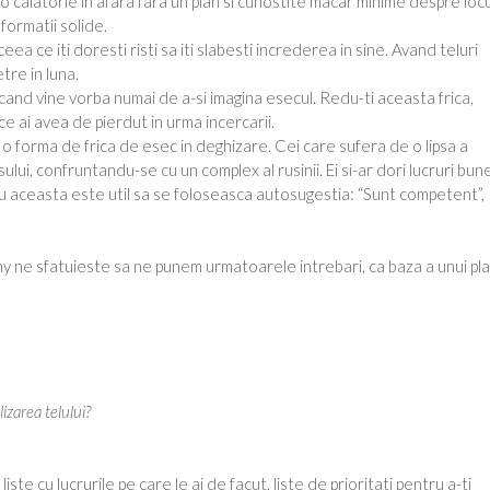
o calatorie in afara fara un plan si cunostite macar minime despre locu
formatii solide.
 ceea ce iti doresti risti sa iti slabesti increderea in sine. Avand teluri
tre in luna.
and vine vorba numai de a-si imagina esecul. Redu-ti aceasta frica,
 ce ai avea de pierdut in urma incercarii.
o forma de frica de esec in deghizare. Cei care sufera de o lipsa a
sului, confruntandu-se cu un complex al rusinii. Ei si-ar dori lucruri bune
tru aceasta este util sa se foloseasca autosugestia: “Sunt competent”,
 ne sfatuieste sa ne punem urmatoarele intrebari, ca baza a unui pla
izarea telului?
iste cu lucrurile pe care le ai de facut, liste de prioritati pentru a-ti