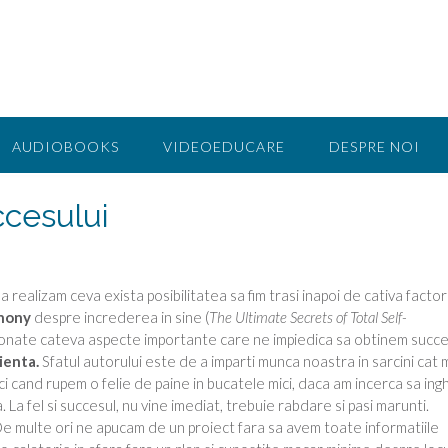
AUDIOBOOKS
VIDEOEDUCARE
DESPRE NOI
ccesului
 realizam ceva exista posibilitatea sa fim trasi inapoi de cativa factori
hony
despre increderea in sine (
The Ultimate Secrets of Total Self-
ionate cateva aspecte importante care ne impiedica sa obtinem succe
cienta.
Sfatul autorului este de a imparti munca noastra in sarcini cat 
nci cand rupem o felie de paine in bucatele mici, daca am incerca sa ingh
 La fel si succesul,
nu vine imediat, trebuie rabdare si pasi marunti.
e multe ori ne apucam de un proiect fara sa avem toate informatiile