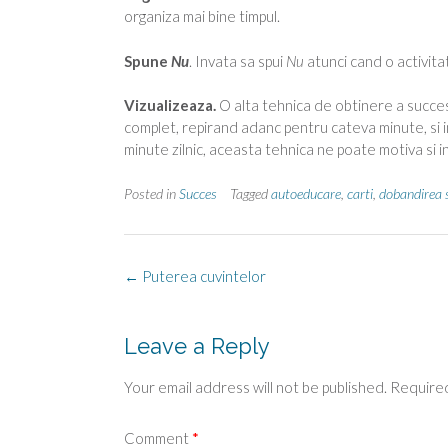
organiza mai bine timpul.
Spune
Nu
. Invata sa spui
Nu
atunci cand o activitat
Vizualizeaza.
O alta tehnica de obtinere a succes
complet, repirand adanc pentru cateva minute, si 
minute zilnic, aceasta tehnica ne poate motiva si i
Posted in
Succes
Tagged
autoeducare
,
carti
,
dobandirea 
Post
←
Puterea cuvintelor
navigation
Leave a Reply
Your email address will not be published.
Required
Comment
*