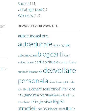
Succes
(11)
Uncategorized
(1)
Wellness
(17)
axam
DEZVOLTARE PERSONALA
a
autocunoastere
autoeducare
autosugestie
carti
blog
autovindecare
carti
carti spirituale
comunicare
autoeducare
dezvoltare
ea
→
cuplu
dale carnegie
personala
dezvoltare spirituala
emotii
Eckhart Tolle
fericire
echilibru
gandirea pozitiva
frica
iertare
iluminare
legea
iubire
joe vitale
intrebari
atractiei
meditatie
Lise Bourbeau