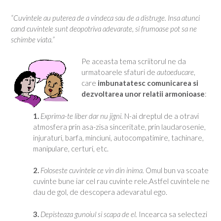
“Cuvintele au puterea de a vindeca sau de a distruge. Insa atunci
cand cuvintele sunt deopotriva adevarate, si frumoase pot sa ne
schimbe viata.”
Pe aceasta tema scriitorul ne da
urmatoarele sfaturi de
autoeducare
,
care
imbunatatesc comunicarea si
dezvoltarea unor relatii armonioase
:
1.
Exprima-te liber dar nu jigni.
N-ai dreptul de a otravi
atmosfera prin asa-zisa sinceritate, prin laudarosenie,
injuraturi, barfa, minciuni, autocompatimire, tachinare,
manipulare, certuri, etc.
2.
Foloseste cuvintele ce vin din inima.
Omul bun va scoate
cuvinte bune iar cel rau cuvinte rele.Astfel cuvintele ne
dau de gol, de descopera adevaratul ego.
3.
Depisteaza gunoiul si scapa de el.
Incearca sa selectezi