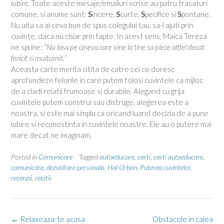
iubire.
Toate aceste mesaje/emailuri scrise au patru trasaturi
comune, si anume sunt:
S
incere,
S
curte,
S
pecifice si
S
pontane.
Nu uita sa ai ceva bun de spus colegului tau, sa-l ajuti prin
cuvinte, daca nu chiar prin fapte. In acest sens, Maica Tereza
ne spune:
“Nu lasa pe cineva care vine la tine sa plece altfel decat
fericit si multumit.”
Aceasta carte merita citita de catre cei ce doresc
aprofundeze felurile in care putem folosi cuvintele ca mijloc
de a cladi relatii frumoase si durabile. Alegand cu grija
cuvintele putem construi sau distruge, alegerea este a
noastra, si este mai simplu ca oricand luand decizia de a pune
iubire si recunostinta in cuvintele noastre. Ele au o putere mai
mare decat ne imaginam.
Posted in
Comunicare
Tagged
autoeducare
,
carti
,
carti autoeducare
,
comunicare
,
dezvoltare personala
,
Hal Urban
,
Puterea cuvintelor
,
recenzii
,
relatii
Post
←
Relaxeaza-te acasa
Obstacole in calea