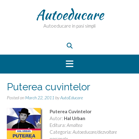
Skip
Autoeducare
to
content
Autoeducare in pasi simpli
Puterea cuvintelor
Posted on
March 22, 2011
by
AutoEducare
Puterea Cuvintelor
Autor:
Hal Urban
Editura:
Amaltea
Categoria:
Autoeducare/dezvoltare
personala