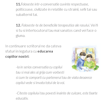
11.
Foloseste intr-o conversatie cuvinte respectuase,
politicoase, civilizate in relatiile cu strainii, sefii tai sau
subalternii tai.
12.
Foloseste-te de beneficiile terapeutice ale rasului.
Vei fi
si tu si interlocutorul tau mai sanatos cand vei face o
gluma.
In continuare scriitorul ne da cateva
sfaturi in legatura cu
educarea
copiilor nostri:
-Ia in serios conversatia cu copilui
tau si mai ales ai grija cum vorbesti
si cum te comporti cu partenerul tau de viata deoarece
copilul vede si invata totul de la voi.
-Citeste copilului tau povesti inainte de culcare, este foarte
educativ.