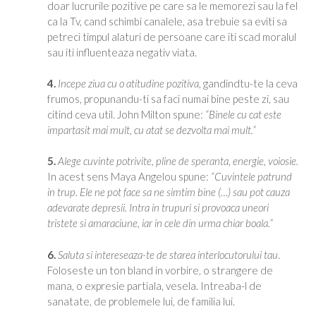
doar lucrurile pozitive pe care sa le memorezi sau la fel
ca la Tv, cand schimbi canalele, asa trebuie sa eviti sa
petreci timpul alaturi de persoane care iti scad moralul
sau iti influenteaza negativ viata.
4.
Incepe ziua cu o atitudine pozitiva
, gandindtu-te la ceva
frumos, propunandu-ti sa faci numai bine peste zi, sau
citind ceva util. John Milton spune:
“Binele cu cat este
impartasit mai mult, cu atat se dezvolta mai mult.”
5.
Alege cuvinte potrivite, pline de speranta, energie, voiosie.
In acest sens Maya Angelou spune:
“Cuvintele patrund
in trup. Ele ne pot face sa ne simtim bine (…) sau pot cauza
adevarate depresii. Intra in trupuri si provoaca uneori
tristete si amaraciune, iar in cele din urma chiar boala.”
6.
Saluta si intereseaza-te de starea interlocutorului tau
.
Foloseste un ton bland in vorbire, o strangere de
mana, o expresie partiala, vesela. Intreaba-l de
sanatate, de problemele lui, de familia lui.