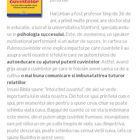
Hal Urban a fost profesor timp de 36 de
ani, a primit multe premii, are doctoratul
in educatie, a lucrat la universitatea Stanford, specializandu-
se in
psihologia succesului.
Este, de asemenea, un speaker
motivational performant si un autor de succes. In cartea sa
Puterea cuvintelor
el ne explica impactul pe care cuvintele il au
asupra vietii noastre si felul in care ne putem folosi de
autoeducare cu ajutorul puterii cuvintelor
.
Astfel, avand
grija asupra cuvintelor pe care le folosim avem sansa sa de a
cultiva
o mai buna comunicare si imbunatatirea tuturor
relatiilor
Insasi Biblia spune
“Intai a fost cuvantul”,
de aici se vede
importanta lui in viata noastra. Din tot ce spui, prin felul cum o
spui, prin momentul ales pentru a spune ceva, chiar se poate
schimba viata cuiva. Bagajul de cuvinte ce ne sta la indemana
este imens, din el
putem alege cuvintele frumoase, incurajatoare,
care pot ridica un om pe o alta treapta de viata,
sau dimpotriva,
poate descuraja, poate schimba rau sensul vietii cuiva. Iata ce
spune Buddha in acest sens: