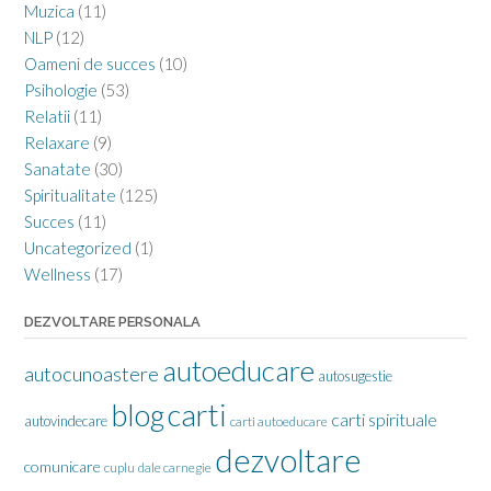
Muzica
(11)
NLP
(12)
Oameni de succes
(10)
Psihologie
(53)
Relatii
(11)
Relaxare
(9)
Sanatate
(30)
Spiritualitate
(125)
Succes
(11)
Uncategorized
(1)
Wellness
(17)
DEZVOLTARE PERSONALA
autoeducare
autocunoastere
autosugestie
carti
blog
carti spirituale
autovindecare
carti autoeducare
dezvoltare
comunicare
cuplu
dale carnegie