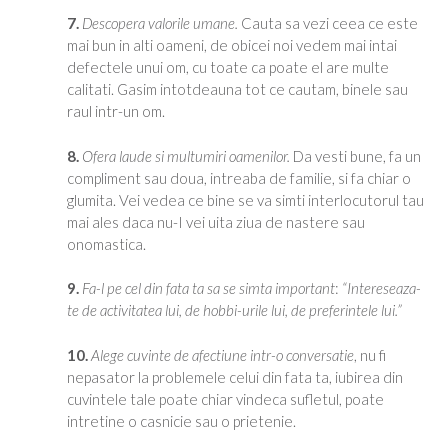
7.
Descopera valorile umane.
Cauta sa vezi ceea ce este
mai bun in alti oameni, de obicei noi vedem mai intai
defectele unui om, cu toate ca poate el are multe
calitati. Gasim intotdeauna tot ce cautam, binele sau
raul intr-un om.
8.
Ofera laude si multumiri oamenilor.
Da vesti bune, fa un
compliment sau doua, intreaba de familie, si fa chiar o
glumita. Vei vedea ce bine se va simti interlocutorul tau
mai ales daca nu-I vei uita ziua de nastere sau
onomastica.
9.
Fa-l pe cel din fata ta sa se simta important
:
“Intereseaza-
te de activitatea lui, de hobbi-urile lui, de preferintele lui.”
10.
Alege cuvinte de afectiune intr-o conversatie
, nu fi
nepasator la problemele celui din fata ta, iubirea din
cuvintele tale poate chiar vindeca sufletul, poate
intretine o casnicie sau o prietenie.