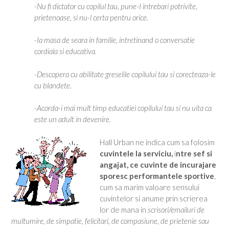
-Nu fi dictator cu copilul tau, pune-I intrebari potrivite,
prietenoase, si nu-l certa pentru orice.
-Ia masa de seara in familie, intretinand o conversatie
cordiala si educativa.
-Descopera cu abilitate greselile copilului tau si corecteaza-le
cu blandete.
-Acorda-i mai mult timp educatiei copilului tau si nu uita ca
este un adult in devenire.
Hall Urban ne indica cum sa folosim
cuvintele la serviciu,
i
ntre sef si
angajat, ce cuvinte de incurajare
sporesc performantele sportive
,
cum sa marim valoare sensului
cuvintelor si anume prin scrierea
lor de mana in
scrisori/emailuri de
multumire, de simpatie, felicitari, de compasiune, de prietenie sau