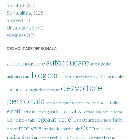
Sanatate
(30)
Spiritualitate
(125)
Succes
(11)
Uncategorized
(1)
Wellness
(17)
DEZVOLTARE PERSONALA
autoeducare
autocunoastere
autosugestie
carti
blog
carti spirituale
autovindecare
carti autoeducare
dezvoltare
comunicare
cuplu
dale carnegie
personala
Eckhart Tolle
dezvoltare spirituala
echilibru
emotii
gandirea pozitiva
fericire
frica
iertare
iluminare
intrebari
legea atractiei
meditatie
iubire
joe vitale
Lise Bourbeau
motivare
Osho
motivatie
nlp
muzica
moarte
Paul Ferrini
psihologie
sanatate
recenzii
relatii
relaxare