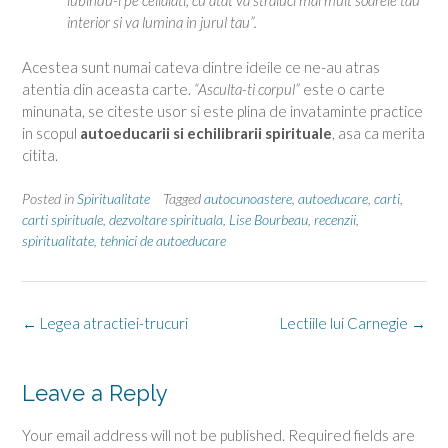
iubindu-i pe ceilalati, cu atat va straluci mai mult soarele tau
interior si va lumina in jurul tau”.
Acestea sunt numai cateva dintre ideile ce ne-au atras
atentia din aceasta carte.
“Asculta-ti corpul”
este o carte
minunata, se citeste usor si este plina de invataminte practice
in scopul
autoeducarii si echilibrarii spirituale
, asa ca merita
citita.
Posted in
Spiritualitate
Tagged
autocunoastere
,
autoeducare
,
carti
,
carti spirituale
,
dezvoltare spirituala
,
Lise Bourbeau
,
recenzii
,
spiritualitate
,
tehnici de autoeducare
Post
←
Legea atractiei-trucuri
Lectiile lui Carnegie
→
navigation
Leave a Reply
Your email address will not be published.
Required fields are