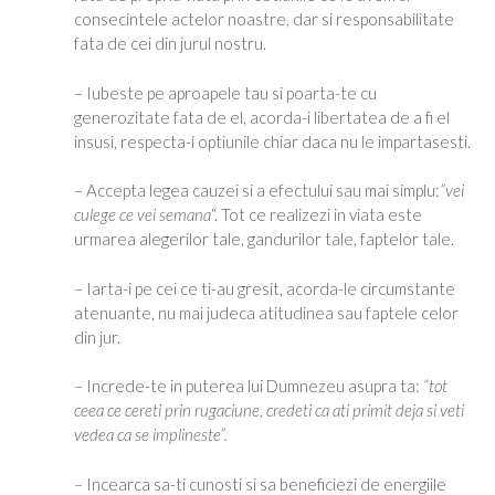
consecintele actelor noastre, dar si responsabilitate
fata de cei din jurul nostru.
– Iubeste pe aproapele tau si poarta-te cu
generozitate fata de el, acorda-i libertatea de a fi el
insusi, respecta-i optiunile chiar daca nu le impartasesti.
– Accepta legea cauzei si a efectului sau mai simplu:
”vei
culege ce vei semana
“. Tot ce realizezi in viata este
urmarea alegerilor tale, gandurilor tale, faptelor tale.
– Iarta-i pe cei ce ti-au gresit, acorda-le circumstante
atenuante, nu mai judeca atitudinea sau faptele celor
din jur.
– Increde-te in puterea lui Dumnezeu asupra ta:
“tot
ceea ce cereti prin rugaciune, credeti ca ati primit deja si veti
vedea ca se implineste”.
– Incearca sa-ti cunosti si sa beneficiezi de energiile