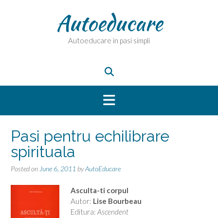
Skip
Autoeducare
to
content
Autoeducare in pasi simpli
Pasi pentru echilibrare
spirituala
Posted on
June 6, 2011
by
AutoEducare
Asculta-ti corpul
Autor:
Lise Bourbeau
Editura:
Ascendent