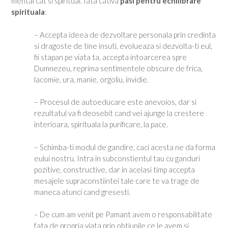
mental cat si spiritual.
Iata cativa
pasi pentru echilibrare
spirituala
:
– Accepta ideea de dezvoltare personala prin credinta
si dragoste de tine insuti, evolueaza si dezvolta-ti eul,
fii stapan pe viata ta, accepta intoarcerea spre
Dumnezeu, reprima sentimentele obscure de frica,
lacomie, ura, manie, orgoliu, invidie.
– Procesul de autoeducare este anevoios, dar si
rezultatul va fi deosebit cand vei ajunge la crestere
interioara, spirituala la purificare, la pace.
– Schimba-ti modul de gandire, caci acesta ne da forma
eului nostru. Intra in subconstientul tau cu ganduri
pozitive, constructive, dar in acelasi timp accepta
mesajele supraconstiintei tale care te va trage de
maneca atunci cand gresesti.
– De cum am venit pe Pamant avem o responsabilitate
fata de propria viata prin obtiunile ce le avem si