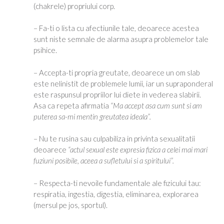
(chakrele) propriului corp.
– Fa-ti o lista cu afectiunile tale, deoarece acestea
sunt niste semnale de alarma asupra problemelor tale
psihice.
– Accepta-ti propria greutate, deoarece un om slab
este nelinistit de problemele lumii, iar un supraponderal
este raspunsul propriilor lui diete in vederea slabirii.
Asa ca repeta afirmatia
“Ma accept asa cum sunt si am
puterea sa-mi mentin greutatea ideala”.
– Nu te rusina sau culpabiliza in privinta sexualitatii
deoarece
“actul sexual este expresia fizica a celei mai mari
fuziuni posibile, aceea a sufletului si a spiritului”.
– Respecta-ti nevoile fundamentale ale fizicului tau:
respiratia, ingestia, digestia, eliminarea, explorarea
(mersul pe jos, sportul).