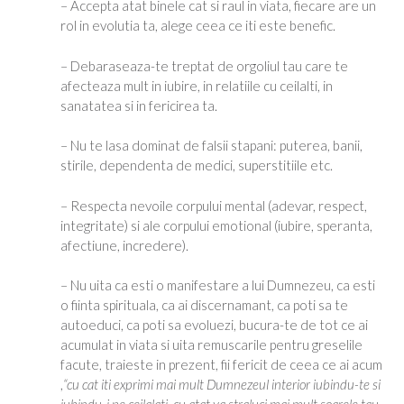
– Accepta atat binele cat si raul in viata, fiecare are un
rol in evolutia ta, alege ceea ce iti este benefic.
– Debaraseaza-te treptat de orgoliul tau care te
afecteaza mult in iubire, in relatiile cu ceilalti, in
sanatatea si in fericirea ta.
– Nu te lasa dominat de falsii stapani: puterea, banii,
stirile, dependenta de medici, superstitiile etc.
– Respecta nevoile corpului mental (adevar, respect,
integritate) si ale corpului emotional (iubire, speranta,
afectiune, incredere).
– Nu uita ca esti o manifestare a lui Dumnezeu, ca esti
o fiinta spirituala, ca ai discernamant, ca poti sa te
autoeduci, ca poti sa evoluezi, bucura-te de tot ce ai
acumulat in viata si uita remuscarile pentru greselile
facute, traieste in prezent, fii fericit de ceea ce ai acum
,
“cu cat iti exprimi mai mult Dumnezeul interior iubindu-te si