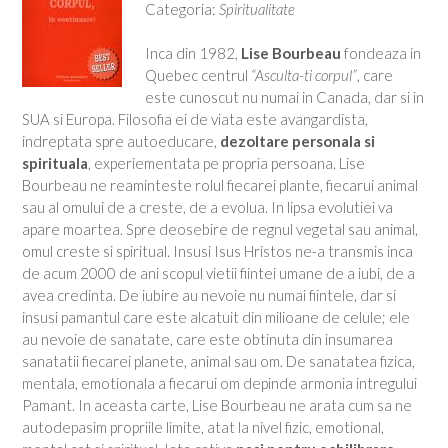
Categoria:
Spiritualitate
Inca din 1982,
Lise Bourbeau
fondeaza in
Quebec centrul
“Asculta-ti corpul”
, care
este cunoscut nu numai in Canada, dar si in
SUA si Europa. Filosofia ei de viata este avangardista,
indreptata spre autoeducare,
dezoltare personala si
spirituala
, experiementata pe propria persoana. Lise
Bourbeau ne reaminteste rolul fiecarei plante, fiecarui animal
sau al omului de a creste, de a evolua. In lipsa evolutiei va
apare moartea. Spre deosebire de regnul vegetal sau animal,
omul creste si spiritual. Insusi Isus Hristos ne-a transmis inca
de acum 2000 de ani scopul vietii fiintei umane de a iubi, de a
avea credinta. De iubire au nevoie nu numai fiintele, dar si
insusi pamantul care este alcatuit din milioane de celule; ele
au nevoie de sanatate, care este obtinuta din insumarea
sanatatii fiecarei planete, animal sau om. De sanatatea fizica,
mentala, emotionala a fiecarui om depinde armonia intregului
Pamant. In aceasta carte, Lise Bourbeau ne arata cum sa ne
autodepasim propriile limite, atat la nivel fizic, emotional,