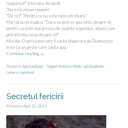
raspunsul?” intreaba discipolii.
“Nu este niciun raspuns”.
“De ce?” “Pentru ca nu este nicio intrebare.”
Mai tarziu el explica: “Daca nu poti sa spui nimic despre el,
pentru ca este mai presus de cuvinte si ganduri, atunci cum
poti intreba ceva despre el?”
Morala: O persoana care il cauta disperata pe Dumnezeu
este ca un peste care cauta apa.
“Anthony
Continue reading
→
de
Mello
Posted in
Spiritualitate
Tagged
Anthony Mello
,
spiritualitate
–
Leave a comment
Definitii,
schimbare,
detasare”
Secretul fericirii
Posted on
April 22, 2013