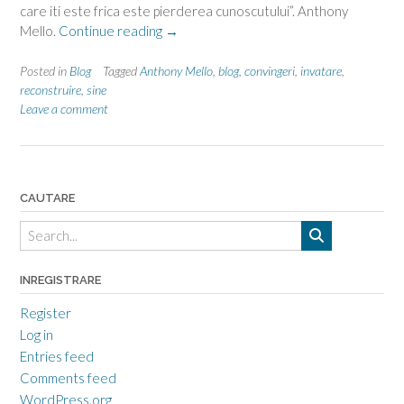
care iti este frica este pierderea cunoscutului”. Anthony
“Reconstruirea
Mello.
Continue reading
→
de
sine”
Posted in
Blog
Tagged
Anthony Mello
,
blog
,
convingeri
,
invatare
,
reconstruire
,
sine
Leave a comment
CAUTARE
INREGISTRARE
Register
Log in
Entries feed
Comments feed
WordPress.org