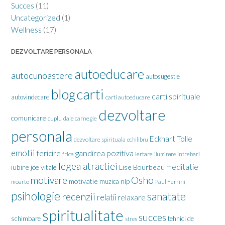
Succes
(11)
Uncategorized
(1)
Wellness
(17)
DEZVOLTARE PERSONALA
autoeducare
autocunoastere
autosugestie
carti
blog
carti spirituale
autovindecare
carti autoeducare
dezvoltare
comunicare
cuplu
dale carnegie
personala
Eckhart Tolle
dezvoltare spirituala
echilibru
emotii
gandirea pozitiva
fericire
frica
iertare
iluminare
intrebari
legea atractiei
meditatie
iubire
joe vitale
Lise Bourbeau
motivare
Osho
motivatie
nlp
muzica
moarte
Paul Ferrini
psihologie
sanatate
recenzii
relatii
relaxare
spiritualitate
succes
schimbare
tehnici de
stres