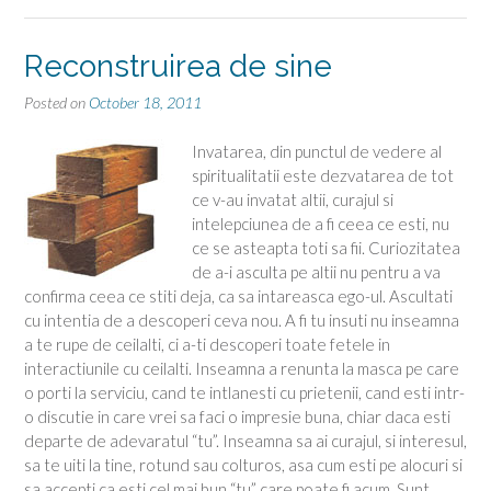
Reconstruirea de sine
Posted on
October 18, 2011
Invatarea, din punctul de vedere al
spiritualitatii este dezvatarea de tot
ce v-au invatat altii, curajul si
intelepciunea de a fi ceea ce esti, nu
ce se asteapta toti sa fii. Curiozitatea
de a-i asculta pe altii nu pentru a va
confirma ceea ce stiti deja, ca sa intareasca ego-ul. Ascultati
cu intentia de a descoperi ceva nou. A fi tu insuti nu inseamna
a te rupe de ceilalti, ci a-ti descoperi toate fetele in
interactiunile cu ceilalti. Inseamna a renunta la masca pe care
o porti la serviciu, cand te intlanesti cu prietenii, cand esti intr-
o discutie in care vrei sa faci o impresie buna, chiar daca esti
departe de adevaratul “tu”. Inseamna sa ai curajul, si interesul,
sa te uiti la tine, rotund sau colturos, asa cum esti pe alocuri si
sa accepti ca esti cel mai bun “tu” care poate fi acum. Sunt