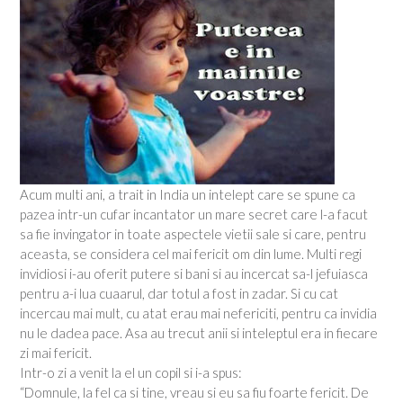
Acum multi ani, a trait in India un intelept care se spune ca
pazea intr-un cufar incantator un mare secret care l-a facut
sa fie invingator in toate aspectele vietii sale si care, pentru
aceasta, se considera cel mai fericit om din lume. Multi regi
invidiosi i-au oferit putere si bani si au incercat sa-l jefuiasca
pentru a-i lua cuaarul, dar totul a fost in zadar. Si cu cat
incercau mai mult, cu atat erau mai nefericiti, pentru ca invidia
nu le dadea pace. Asa au trecut anii si inteleptul era in fiecare
zi mai fericit.
Intr-o zi a venit la el un copil si i-a spus:
“Domnule, la fel ca si tine, vreau si eu sa fiu foarte fericit. De