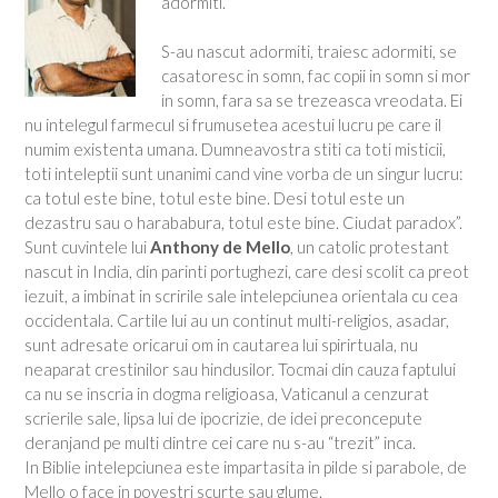
adormiti.
S-au nascut adormiti, traiesc adormiti, se
casatoresc in somn, fac copii in somn si mor
in somn, fara sa se trezeasca vreodata. Ei
nu intelegul farmecul si frumusetea acestui lucru pe care il
numim existenta umana. Dumneavostra stiti ca toti misticii,
toti inteleptii sunt unanimi cand vine vorba de un singur lucru:
ca totul este bine, totul este bine. Desi totul este un
dezastru sau o harababura, totul este bine. Ciudat paradox”.
Sunt cuvintele lui
Anthony de Mello
, un catolic protestant
nascut in India, din parinti portughezi, care desi scolit ca preot
iezuit, a imbinat in scririle sale intelepciunea orientala cu cea
occidentala. Cartile lui au un continut multi-religios, asadar,
sunt adresate oricarui om in cautarea lui spirirtuala, nu
neaparat crestinilor sau hindusilor. Tocmai din cauza faptului
ca nu se inscria in dogma religioasa, Vaticanul a cenzurat
scrierile sale, lipsa lui de ipocrizie, de idei preconcepute
deranjand pe multi dintre cei care nu s-au “trezit” inca.
In Biblie intelepciunea este impartasita in pilde si parabole, de
Mello o face in povestri scurte sau glume.