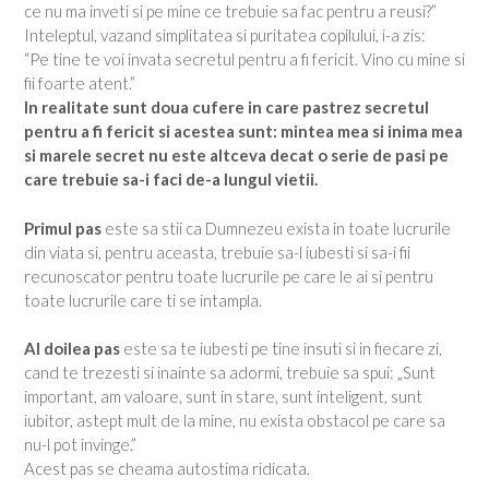
ce nu ma inveti si pe mine ce trebuie sa fac pentru a reusi?”
Inteleptul, vazand simplitatea si puritatea copilului, i-a zis:
“Pe tine te voi invata secretul pentru a fi fericit. Vino cu mine si
fii foarte atent.”
In realitate sunt doua cufere in care pastrez secretul
pentru a fi fericit si acestea sunt: mintea mea si inima mea
si marele secret nu este altceva decat o serie de pasi pe
care trebuie sa-i faci de-a lungul vietii.
Primul pas
este sa stii ca Dumnezeu exista in toate lucrurile
din viata si, pentru aceasta, trebuie sa-l iubesti si sa-i fii
recunoscator pentru toate lucrurile pe care le ai si pentru
toate lucrurile care ti se intampla.
Al doilea pas
este sa te iubesti pe tine insuti si in fiecare zi,
cand te trezesti si inainte sa adormi, trebuie sa spui: „Sunt
important, am valoare, sunt in stare, sunt inteligent, sunt
iubitor, astept mult de la mine, nu exista obstacol pe care sa
nu-l pot invinge.”
Acest pas se cheama autostima ridicata.