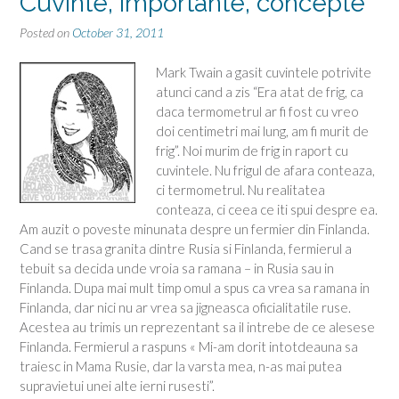
Cuvinte, importante, concepte
Posted on
October 31, 2011
Mark Twain a gasit cuvintele potrivite
atunci cand a zis “Era atat de frig, ca
daca termometrul ar fi fost cu vreo
doi centimetri mai lung, am fi murit de
frig”. Noi murim de frig in raport cu
cuvintele. Nu frigul de afara conteaza,
ci termometrul. Nu realitatea
conteaza, ci ceea ce iti spui despre ea.
Am auzit o poveste minunata despre un fermier din Finlanda.
Cand se trasa granita dintre Rusia si Finlanda, fermierul a
tebuit sa decida unde vroia sa ramana – in Rusia sau in
Finlanda. Dupa mai mult timp omul a spus ca vrea sa ramana in
Finlanda, dar nici nu ar vrea sa jigneasca oficialitatile ruse.
Acestea au trimis un reprezentant sa il intrebe de ce alesese
Finlanda. Fermierul a raspuns « Mi-am dorit intotdeauna sa
traiesc in Mama Rusie, dar la varsta mea, n-as mai putea
supravietui unei alte ierni rusesti”.