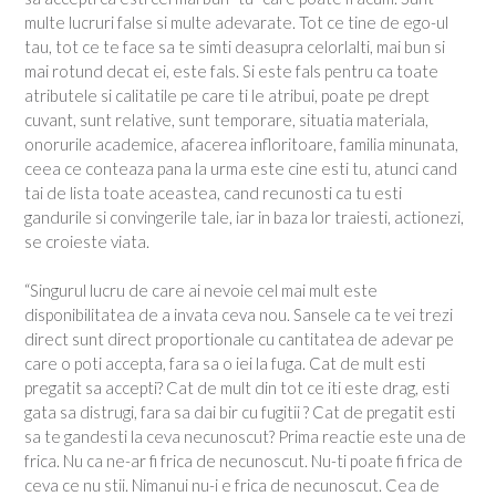
multe lucruri false si multe adevarate. Tot ce tine de ego-ul
tau, tot ce te face sa te simti deasupra celorlalti, mai bun si
mai rotund decat ei, este fals. Si este fals pentru ca toate
atributele si calitatile pe care ti le atribui, poate pe drept
cuvant, sunt relative, sunt temporare, situatia materiala,
onorurile academice, afacerea infloritoare, familia minunata,
ceea ce conteaza pana la urma este cine esti tu, atunci cand
tai de lista toate aceastea, cand recunosti ca tu esti
gandurile si convingerile tale, iar in baza lor traiesti, actionezi,
se croieste viata.
“Singurul lucru de care ai nevoie cel mai mult este
disponibilitatea de a invata ceva nou. Sansele ca te vei trezi
direct sunt direct proportionale cu cantitatea de adevar pe
care o poti accepta, fara sa o iei la fuga. Cat de mult esti
pregatit sa accepti? Cat de mult din tot ce iti este drag, esti
gata sa distrugi, fara sa dai bir cu fugitii ? Cat de pregatit esti
sa te gandesti la ceva necunoscut? Prima reactie este una de
frica. Nu ca ne-ar fi frica de necunoscut. Nu-ti poate fi frica de
ceva ce nu stii. Nimanui nu-i e frica de necunoscut. Cea de