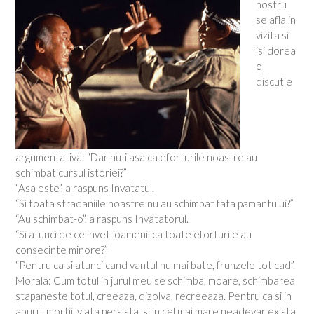
nostru
se afla in
vizita si
isi dorea
o
discutie
argumentativa: “Dar nu-i asa ca eforturile noastre au
schimbat cursul istoriei?”
“Asa este”, a raspuns Invatatul.
“Si toata stradaniile noastre nu au schimbat fata pamantului?”
“Au schimbat-o”, a raspuns Invatatorul.
“Si atunci de ce inveti oamenii ca toate eforturile au
consecinte minore?”
“Pentru ca si atunci cand vantul nu mai bate, frunzele tot cad”.
Morala: Cum totul in jurul meu se schimba, moare, schimbarea
stapaneste totul, creeaza, dizolva, recreeaza. Pentru ca si in
aburul mortii, viata persista, si in cel mai mare neadevar exista