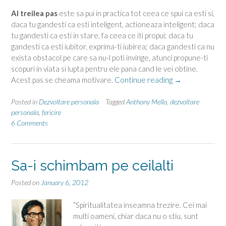
Al treilea pas
este sa pui in practica tot ceea ce spui ca esti si,
daca tu gandesti ca esti inteligent, actioneaza inteligent; daca
tu gandesti ca esti in stare, fa ceea ce iti propui; daca tu
gandesti ca esti iubitor, exprima-ti iubirea; daca gandesti ca nu
exista obstacol pe care sa nu-l poti invinge, atunci propune-ti
scopuri in viata si lupta pentru ele pana cand le vei obtine.
“Secretul
Acest pas se cheama motivare.
Continue reading
→
fericirii”
Posted in
Dezvoltare personala
Tagged
Anthony Mello
,
dezvoltare
personala
,
fericire
6 Comments
Sa-i schimbam pe ceilalti
Posted on
January 6, 2012
“Spiritualitatea inseamna trezire. Cei mai
multi oameni, chiar daca nu o stiu, sunt