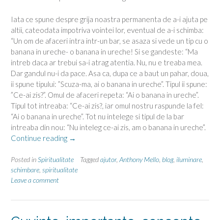
Iata ce spune despre grija noastra permanenta de a-i ajuta pe
altii, cateodata impotriva vointei lor, eventual de a-i schimba:
“Un om de afaceri intra intr-un bar, se asaza si vede un tip cu o
banana in ureche- o banana in ureche! Si se gandeste: “Ma
intreb daca ar trebui sa-i atrag atentia. Nu, nu e treaba mea.
Dar gandul nu-i da pace. Asa ca, dupa ce a baut un pahar, doua,
ii spune tipului: ”Scuza-ma, ai o banana in ureche”. Tipul ii spune:
”Ce-ai zis?”. Omul de afaceri repeta: “Ai o banana in ureche”.
Tipul tot intreaba: “Ce-ai zis?, iar omul nostru raspunde la fel:
“Ai o banana in ureche”. Tot nu intelege si tipul de la bar
intreaba din nou: “Nu inteleg ce-ai zis, am o banana in ureche”.
“Sa-
Continue reading
→
i
schimbam
Posted in
Spiritualitate
Tagged
ajutor
,
Anthony Mello
,
blog
,
iluminare
,
pe
schimbare
,
spiritualitate
Leave a comment
ceilalti”