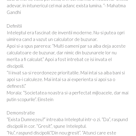
adevar, in intunericul cel mai adanc exista lumina. “- Mahatma
Gandhi
Definitii
Inteleptul era fascinat de inventii moderne. Nu-si putea opri
uimirea cand a vazut un calculator de buzunar.
Apoi si-a spus parerea: “Multi oameni par sa aiba deja aceste
calculatoare de buzunar, dar nimic din buzunarele lor nu
merita a fi calculat.” Apoi a fost intrebat ce isi invata el
discipolii.
“Ii invat sa-si reordoneze prioritatile. Mai intai sa aiba bani si
apoi sa-i calculeze. Mai intai sa ai experienta si apoi sa o
definesti.”
Morala: “Societatea noastra si-a perfectat mijloacele, dar mai
putin scopurile”. Einstein
Demonstratie
“Exista Dumnezeu?” intreaba Inteleptul intr-o zi. “Da”, raspund
discipolii in cor. “Gresit”, spune Inteleptul.
“Nu”, raspund discipolii.“Din nou gresit”. “Atunci care este