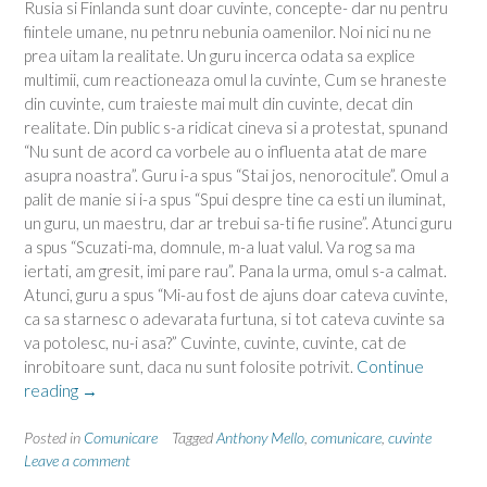
Rusia si Finlanda sunt doar cuvinte, concepte- dar nu pentru
fiintele umane, nu petnru nebunia oamenilor. Noi nici nu ne
prea uitam la realitate. Un guru incerca odata sa explice
multimii, cum reactioneaza omul la cuvinte, Cum se hraneste
din cuvinte, cum traieste mai mult din cuvinte, decat din
realitate. Din public s-a ridicat cineva si a protestat, spunand
“Nu sunt de acord ca vorbele au o influenta atat de mare
asupra noastra”. Guru i-a spus “Stai jos, nenorocitule”. Omul a
palit de manie si i-a spus “Spui despre tine ca esti un iluminat,
un guru, un maestru, dar ar trebui sa-ti fie rusine”. Atunci guru
a spus “Scuzati-ma, domnule, m-a luat valul. Va rog sa ma
iertati, am gresit, imi pare rau”. Pana la urma, omul s-a calmat.
Atunci, guru a spus “Mi-au fost de ajuns doar cateva cuvinte,
ca sa starnesc o adevarata furtuna, si tot cateva cuvinte sa
va potolesc, nu-i asa?” Cuvinte, cuvinte, cuvinte, cat de
inrobitoare sunt, daca nu sunt folosite potrivit.
Continue
“Cuvinte,
reading
→
importante,
concepte”
Posted in
Comunicare
Tagged
Anthony Mello
,
comunicare
,
cuvinte
Leave a comment