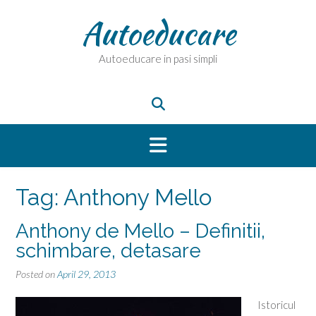
Skip
Autoeducare
to
content
Autoeducare in pasi simpli
Tag:
Anthony Mello
Anthony de Mello – Definitii,
schimbare, detasare
Posted on
April 29, 2013
Istoricul