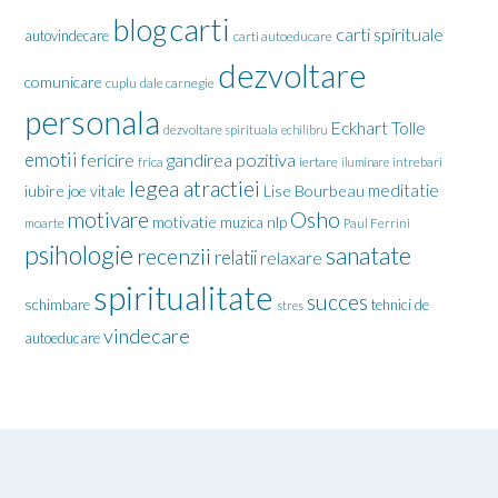
carti
blog
carti spirituale
autovindecare
carti autoeducare
dezvoltare
comunicare
cuplu
dale carnegie
personala
Eckhart Tolle
dezvoltare spirituala
echilibru
emotii
gandirea pozitiva
fericire
frica
iertare
iluminare
intrebari
legea atractiei
meditatie
iubire
joe vitale
Lise Bourbeau
motivare
Osho
motivatie
nlp
muzica
moarte
Paul Ferrini
psihologie
sanatate
recenzii
relatii
relaxare
spiritualitate
succes
schimbare
tehnici de
stres
vindecare
autoeducare