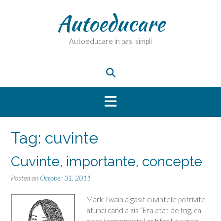
Skip
Autoeducare
to
content
Autoeducare in pasi simpli
Tag:
cuvinte
Cuvinte, importante, concepte
Posted on
October 31, 2011
Mark Twain a gasit cuvintele potrivite
atunci cand a zis “Era atat de frig, ca