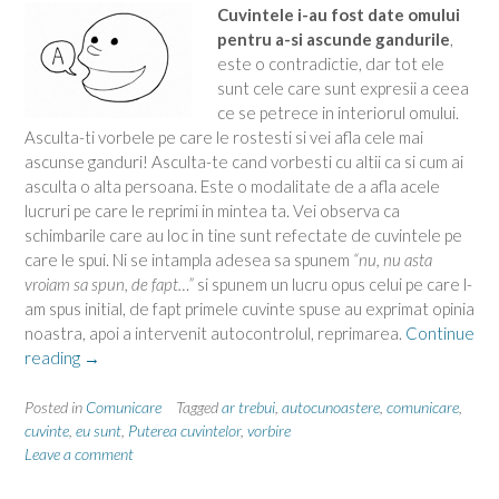
Cuvintele i-au fost date omului
pentru a-si ascunde gandurile
,
este o contradictie, dar tot ele
sunt cele care sunt expresii a ceea
ce se petrece in interiorul omului.
Asculta-ti vorbele pe care le rostesti si vei afla cele mai
ascunse ganduri! Asculta-te cand vorbesti cu altii ca si cum ai
asculta o alta persoana. Este o modalitate de a afla acele
lucruri pe care le reprimi in mintea ta. Vei observa ca
schimbarile care au loc in tine sunt refectate de cuvintele pe
care le spui. Ni se intampla adesea sa spunem
“nu, nu asta
vroiam sa spun, de fapt…”
si spunem un lucru opus celui pe care l-
am spus initial, de fapt primele cuvinte spuse au exprimat opinia
noastra, apoi a intervenit autocontrolul, reprimarea.
Continue
“Devii
reading
→
ceea
ce
Posted in
Comunicare
Tagged
ar trebui
,
autocunoastere
,
comunicare
,
spui”
cuvinte
,
eu sunt
,
Puterea cuvintelor
,
vorbire
Leave a comment