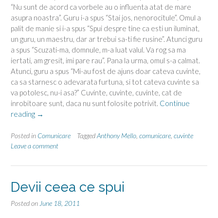
“Nu sunt de acord ca vorbele au o influenta atat de mare
asupra noastra”. Guru i-a spus “Stai jos, nenorocitule”. Omul a
palit de manie si i-a spus “Spui despre tine ca esti un iluminat,
un guru, un maestru, dar ar trebui sa-ti fie rusine”. Atunci guru
a spus “Scuzati-ma, domnule, m-a luat valul. Va rog sa ma
iertati, am gresit, imi pare rau”. Pana la urma, omul s-a calmat.
Atunci, guru a spus “Mi-au fost de ajuns doar cateva cuvinte,
ca sa starnesc o adevarata furtuna, si tot cateva cuvinte sa
va potolesc, nu-i asa?” Cuvinte, cuvinte, cuvinte, cat de
inrobitoare sunt, daca nu sunt folosite potrivit.
Continue
“Cuvinte,
reading
→
importante,
concepte”
Posted in
Comunicare
Tagged
Anthony Mello
,
comunicare
,
cuvinte
Leave a comment
Devii ceea ce spui
Posted on
June 18, 2011