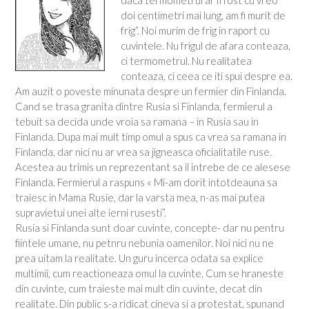
daca termometrul ar fi fost cu vreo
doi centimetri mai lung, am fi murit de
frig”. Noi murim de frig in raport cu
cuvintele. Nu frigul de afara conteaza,
ci termometrul. Nu realitatea
conteaza, ci ceea ce iti spui despre ea.
Am auzit o poveste minunata despre un fermier din Finlanda.
Cand se trasa granita dintre Rusia si Finlanda, fermierul a
tebuit sa decida unde vroia sa ramana – in Rusia sau in
Finlanda. Dupa mai mult timp omul a spus ca vrea sa ramana in
Finlanda, dar nici nu ar vrea sa jigneasca oficialitatile ruse.
Acestea au trimis un reprezentant sa il intrebe de ce alesese
Finlanda. Fermierul a raspuns « Mi-am dorit intotdeauna sa
traiesc in Mama Rusie, dar la varsta mea, n-as mai putea
supravietui unei alte ierni rusesti”.
Rusia si Finlanda sunt doar cuvinte, concepte- dar nu pentru
fiintele umane, nu petnru nebunia oamenilor. Noi nici nu ne
prea uitam la realitate. Un guru incerca odata sa explice
multimii, cum reactioneaza omul la cuvinte, Cum se hraneste
din cuvinte, cum traieste mai mult din cuvinte, decat din
realitate. Din public s-a ridicat cineva si a protestat, spunand