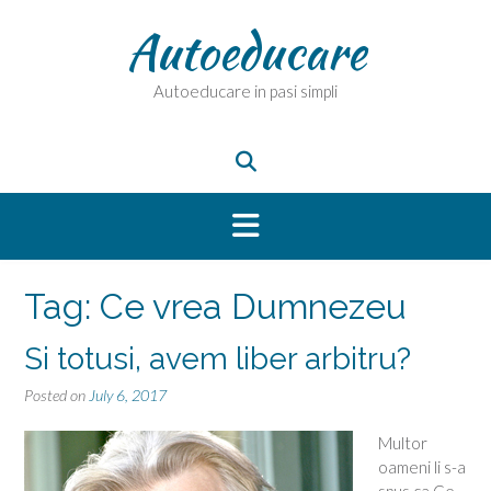
Skip
Autoeducare
to
content
Autoeducare in pasi simpli
Tag:
Ce vrea Dumnezeu
Si totusi, avem liber arbitru?
Posted on
July 6, 2017
Multor
oameni li s-a