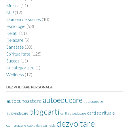
Muzica
(11)
NLP
(12)
Oameni de succes
(10)
Psihologie
(53)
Relatii
(11)
Relaxare
(9)
Sanatate
(30)
Spiritualitate
(125)
Succes
(11)
Uncategorized
(1)
Wellness
(17)
DEZVOLTARE PERSONALA
autoeducare
autocunoastere
autosugestie
carti
blog
carti spirituale
autovindecare
carti autoeducare
dezvoltare
comunicare
cuplu
dale carnegie