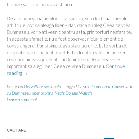
trebuie sa i se impuna acest lucru.
De asemenea, oamenilor li s-a spus ca, sub doctrina Liberului
arbitru, ei pot sa aleaga liber – dar, daca nu aleg Ceea ce vrea
Dumnezeu, vor plati vesnic pentru asta, prin torturi nesfarsite.
In aceasta afirmatie, nu a fost observat niciun element de
constrangere. Pur si simplu, asa stau lucrurile. Este vorba de
dreptate, la cel mai inalt nivel. Este dreptatea lui Dumnezeu,
cea care umeaza judecatii lui Dumnezeu. De aceea este
important sa alegi liber Ceea ce vrea Dumnezeu.
Continue
“Si
reading
→
totusi,
avem
Posted in
Dezvoltare personala
Tagged
Ce vrea Dumnezeu
,
Conversatii
liber
cu Dumnezeu
,
liber arbitru
,
Neale Donald Walsch
Leave a comment
arbitru?”
CAUTARE