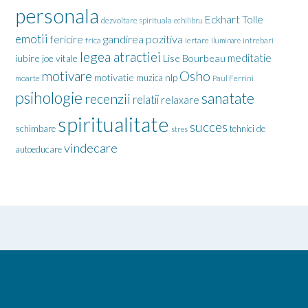
personala
Eckhart Tolle
dezvoltare spirituala
echilibru
emotii
gandirea pozitiva
fericire
frica
iertare
iluminare
intrebari
legea atractiei
meditatie
iubire
joe vitale
Lise Bourbeau
motivare
Osho
motivatie
nlp
muzica
moarte
Paul Ferrini
psihologie
sanatate
recenzii
relatii
relaxare
spiritualitate
succes
schimbare
tehnici de
stres
vindecare
autoeducare