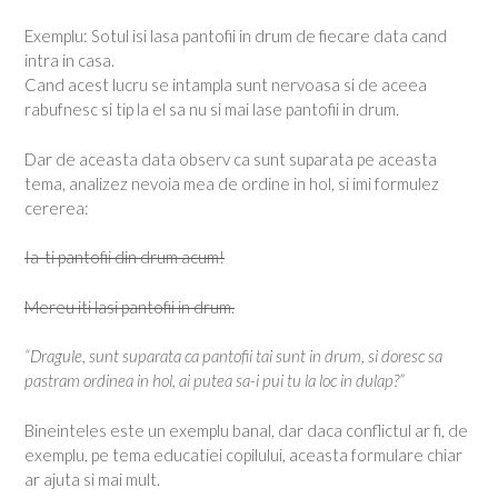
Exemplu: Sotul isi lasa pantofii in drum de fiecare data cand
intra in casa.
Cand acest lucru se intampla sunt nervoasa si de aceea
rabufnesc si tip la el sa nu si mai lase pantofii in drum.
Dar de aceasta data observ ca sunt suparata pe aceasta
tema, analizez nevoia mea de ordine in hol, si imi formulez
cererea:
Ia-ti pantofii din drum acum!
Mereu iti lasi pantofii in drum.
“Dragule, sunt suparata ca pantofii tai sunt in drum, si doresc sa
pastram ordinea in hol, ai putea sa-i pui tu la loc in dulap?”
Bineinteles este un exemplu banal, dar daca conflictul ar fi, de
exemplu, pe tema educatiei copilului, aceasta formulare chiar
ar ajuta si mai mult.