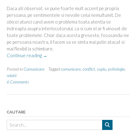
Daca ati observat, se pune foarte mult accent pe propria
persoana, pe sentimentele si nevoile celui nemultumit. De
obicei atunci cand avem o problema toata atentia se
indreapta asupra interlocutorului, ca si cum el ar fi vinovat de
toate problemele. Chiar daca acesta greseste, focusandu-ne
pe persoana noastra, il facem sa se simta mai putin atacat si
mai flexibil la schimbare.
“Comunicarea
Continue reading
→
compasiunii”
Posted in
Comunicare
Tagged
comunicare
,
conflict
,
cuplu
,
psihologie
,
relatii
6 Comments
CAUTARE