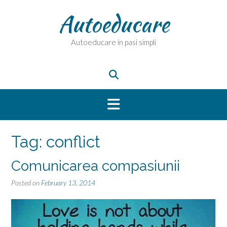
Skip
Autoeducare
to
content
Autoeducare in pasi simpli
Tag:
conflict
Comunicarea compasiunii
Posted on
February 13, 2014