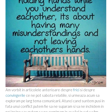
Am vorbit in articolele anterioare despre
frici
si despre
convingerile
ce ne pot sabota relatiile, si urmeaza acum sa
exploram pe larg tema comunicarii. Atunci cand suntem pusi in
fata unui conflict putem fie sa ne suparam si sa ne inchidem in
noi insine sau putem sa ne exprimam in asa fel in cat sa fim