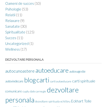
Oameni de succes
(10)
Psihologie
(53)
Relatii
(11)
Relaxare
(9)
Sanatate
(30)
Spiritualitate
(125)
Succes
(11)
Uncategorized
(1)
Wellness
(17)
DEZVOLTARE PERSONALA
autoeducare
autocunoastere
autosugestie
carti
blog
carti spirituale
autovindecare
carti autoeducare
dezvoltare
comunicare
cuplu
dale carnegie
personala
Eckhart Tolle
dezvoltare spirituala
echilibru