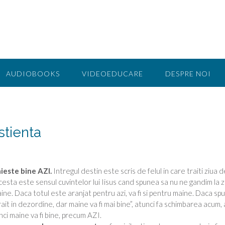
AUDIOBOOKS
VIDEOEDUCARE
DESPRE NOI
stienta
aieste bine AZI.
Intregul destin este scris de felul in care traiti ziua d
Acesta este sensul cuvintelor lui Iisus cand spunea sa nu ne gandim la z
ine. Daca totul este aranjat pentru azi, va fi si pentru maine. Daca spu
ait in dezordine, dar maine va fi mai bine”, atunci fa schimbarea acum, a
nci maine va fi bine, precum AZI.