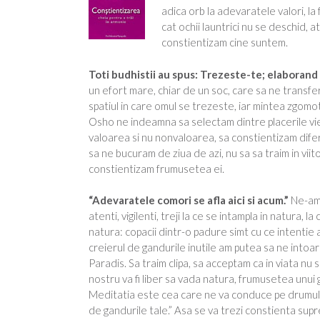
adica orb la adevaratele valori, la
cat ochii launtrici nu se deschid, a
constientizam cine suntem.
Toti budhistii au spus: Trezeste-te; elaborand
un efort mare, chiar de un soc, care sa ne transfere
spatiul in care omul se trezeste, iar mintea zgomo
Osho ne indeamna sa selectam dintre placerile vieti
valoarea si nu nonvaloarea, sa constientizam dife
sa ne bucuram de ziua de azi, nu sa sa traim in viito
constientizam frumusetea ei.
“Adevaratele comori se afla aici si acum.”
Ne-am 
atenti, vigilenti, treji la ce se intampla in natura, 
natura: copacii dintr-o padure simt cu ce intentie 
creierul de gandurile inutile am putea sa ne intoar
Paradis. Sa traim clipa, sa acceptam ca in viata nu
nostru va fi liber sa vada natura, frumusetea unui 
Meditatia este cea care ne va conduce pe drumul bu
de gandurile tale.” Asa se va trezi constienta sup