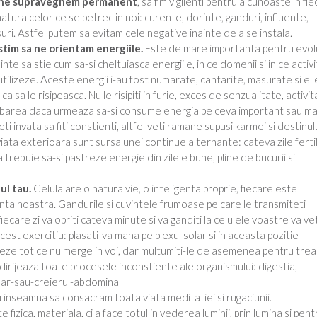
a ne supraveghem permanent
, sa fim vigilenti pentru a cunoaste in fi
natura celor ce se petrec in noi: curente, dorinte, ganduri, influente,
uri. Astfel putem sa evitam cele negative inainte de a se instala.
 stim sa ne orientam energiile.
Este de mare importanta pentru evol
iinte sa stie cum sa-si cheltuiasca energiile, in ce domenii si in ce activ
utilizeze. Aceste energii i-au fost numarate, cantarite, masurate si el
 sa le risipeasca. Nu le risipiti in furie, exces de senzualitate, activit
trebarea daca urmeaza sa-si consume energia pe ceva important sau ma
eti invata sa fiti constienti, altfel veti ramane supusi karmei si destinulu
viata exterioara sunt sursa unei continue alternante: cateva zile ferti
rebuie sa-si pastreze energie din zilele bune, pline de bucurii si
ul tau.
Celula are o natura vie, o inteligenta proprie, fiecare este
enta noastra. Gandurile si cuvintele frumoase pe care le transmiteti
iecare zi va opriti cateva minute si va ganditi la celulele voastre va vet
st exercitiu: plasati-va mana pe plexul solar si in aceasta pozitie
ieze tot ce nu merge in voi, dar multumiti-le de asemenea pentru tre
r dirijeaza toate procesele inconstiente ale organismului: digestia,
olar-sau-creierul-abdominal
 inseamna sa consacram toata viata meditatiei si rugaciunii.
 fizica, materiala, ci a face totul in vederea luminii, prin lumina si pent