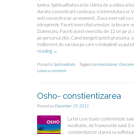
lumina. Spiritualitatea este stiinta de a utiliza o
durata concentrarii conteaza, ci intensitatea ei. V
veti concentra iar un moment…Daca exersati sa sta
intreprinde. Faceti exercitiul urmator: la fiecare 
Dumnezeu. Faceti acest exercitiu de 12 ori pe zi, 
pe parcursul zilei. Cand mergeti puteti pronunta, s
Indiferent de sarcina pe care o indepliniti va puteti
“Sfaturi
reading
→
pentru
o
Posted in
Spiritualitate
Tagged
constientizarea
,
Omraam 
viata
Leave a comment
constienta”
Osho- constientizarea
Posted on
December 19, 2011
La fel ca in toate conferintele sal
meditatie, de frumusetile lumii. E
constientizeze starea sa sufleteas