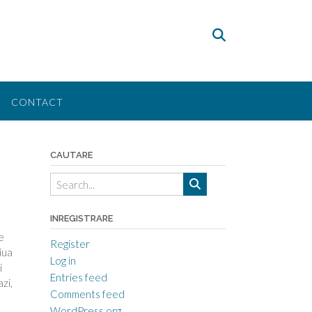
CONTACT
CAUTARE
INREGISTRARE
e
Register
iua
Log in
i
Entries feed
zi,
Comments feed
WordPress.org