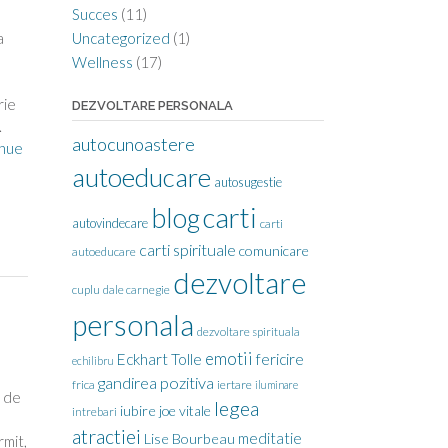
Succes
(11)
Uncategorized
(1)
a
Wellness
(17)
rie
DEZVOLTARE PERSONALA
.
autocunoastere
nue
autoeducare
autosugestie
carti
blog
autovindecare
carti
carti spirituale
comunicare
autoeducare
dezvoltare
cuplu
dale carnegie
personala
dezvoltare spirituala
emotii
Eckhart Tolle
fericire
echilibru
gandirea pozitiva
frica
iertare
iluminare
, de
legea
iubire
joe vitale
intrebari
atractiei
meditatie
Lise Bourbeau
rmit,