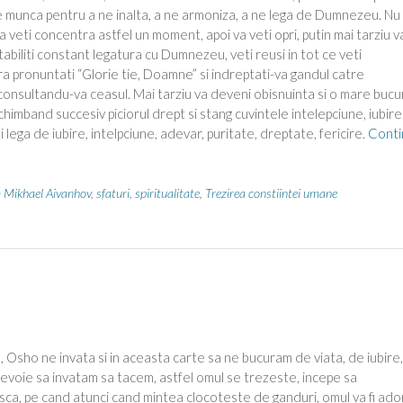
rice munca pentru a ne inalta, a ne armoniza, a ne lega de Dumnezeu. Nu
a veti concentra astfel un moment, apoi va veti opri, putin mai tarziu v
biliti constant legatura cu Dumnezeu, veti reusi in tot ce veti
ora pronuntati “Glorie tie, Doamne” si indreptati-va gandul catre
consultandu-va ceasul. Mai tarziu va deveni obisnuinta si o mare bucu
chimband succesiv piciorul drept si stang cuvintele intelepciune, iubire
 lega de iubire, intelpciune, adevar, puritate, dreptate, fericire.
Conti
Mikhael Aivanhov
,
sfaturi
,
spiritualitate
,
Trezirea constiintei umane
e, Osho ne invata si in aceasta carte sa ne bucuram de viata, de iubire
 nevoie sa invatam sa tacem, astfel omul se trezeste, incepe sa
ca, pe cand atunci cand mintea clocoteste de ganduri, omul va fi ado