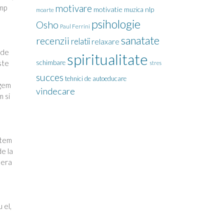
motivare
imp
motivatie
nlp
muzica
moarte
psihologie
Osho
Paul Ferrini
sanatate
recenzii
relatii
relaxare
 de
spiritualitate
ste
schimbare
stres
succes
tehnici de autoeducare
egem
vindecare
m si
ntem
de la
bera
l
 el,