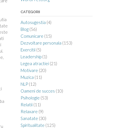
ecare
CATEGORII
utia
Autosugestia
(4)
itate
Blog
(56)
 este
Comunicare
(15)
ati
Dezvoltare personala
(153)
i
Exercitii
(5)
i.
Leadership
(1)
le,
Legea atractiei
(21)
Motivare
(20)
Muzica
(11)
NLP
(12)
i
Oameni de succes
(10)
Psihologie
(53)
aba
Relatii
(11)
Relaxare
(9)
Sanatate
(30)
Spiritualitate
(125)
ru