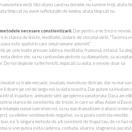
 frumusetea vietii. Nici atunci cand nu dormim, nu suntem treji, atata t
tata timp cat nu avem sufletul plin de lumina, atata timp cat nu
 metodele necesare constientizarii.
Dar pentru a ne trezi e nevoie
 in starea de liniste, meditatie, izolare de clocotul vietii. “Tacerea e
toasa este spatiul in care omul ramane adormit.”
i, pe cele inalte precum: iubirea, meditatia, frumosul, extazul. Sa al
renta dintre ele, sa nu confundam pietrele cu diamantele, sa accepta
r. De noi depinde sa fim fericiti, impacati cu viata, e nevoie doar sa
invatat sa traim mecanic: invatam, muncim,ne distram, dar nu mai su
la ce il doare pe cel de langa noi, la viata noastra. Dar putem sa invatam 
ai intrat in padure; animalele simt apropierea vanatorului. Daca am eli
cem la starea de constienta, de trezie, in care se aflau Adam si Eva in
 se intampla numai cum vrem noi, sa nu mai dramatizam si atunci creieru
gest, sa elimine sentimentele negative, sa-si poata controla emotile.
n, ea “e singura metoda de a fi constient de trupul tau, de ce faci cu
rema si vom putea evita caderea, confuzia, visarea, stagnarea, pacatul,