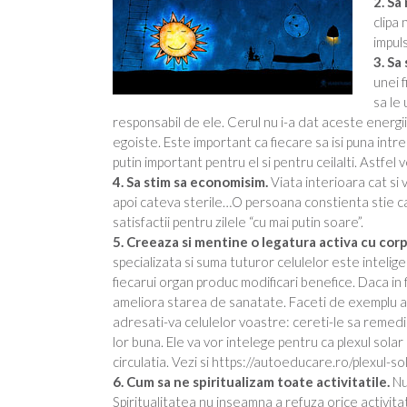
2. S
clipa 
impuls
3. Sa
unei f
sa le 
responsabil de ele. Cerul nu i-a dat aceste energii ca
egoiste. Este important ca fiecare sa isi puna in
putin important pentru el si pentru ceilalti. Astfel v
4. Sa stim sa economisim.
Viata interioara cat si 
apoi cateva sterile…O persoana constienta stie ca t
satisfactii pentru zilele “cu mai putin soare”.
5. Creeaza si mentine o legatura activa cu corp
specializata si suma tuturor celulelor este intelig
fiecarui organ produc modificari benefice. Daca in f
ameliora starea de sanatate. Faceti de exemplu ace
adresati-va celulelor voastre: cereti-le sa remed
lor buna. Ele va vor intelege pentru ca plexul sola
circulatia. Vezi si https://autoeducare.ro/plexul-s
6. Cum sa ne spiritualizam toate activitatile.
Nu
Spiritualitatea nu inseamna a refuza orice activitate