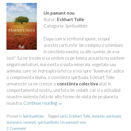
Un pamant nou
Autor:
Eckhart Tolle
Categoria:
Spiritualitate
Dupa cum si scriitorul spune, scopul
acestei carti este
“de a infaptui o schimbare
in constiinta voastra, cu alte cuvinte, de a va
trezi”
.Sa ne trezim si sa vedem ca pe lumea aceasta nu suntem
singurii vietuitori, mai exista si viata minerala, vegetala sau
animala, care se indreapta la fel ca si noi spre “iluminare”, adica
o componenta divina, o constiinta spirituala. Eckhart Tolle
urmareste sa ne creeze o
constiinta colectiva
atat in
comportamentul nostru, unii fata de ceilalti, cat si a atitudinii
noastre violente fata de alte forme de viata de pe planeta
“Trezirea
noastra.
Continue reading
→
constiintei
umane”
Posted in
Spiritualitate
Tagged
carti
,
Eckhart Tolle
,
evolutia spirituala
,
iluminare
,
recenzii
,
spiritualitate
,
Un pamant nou
1 Comment