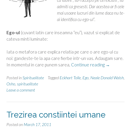
cu iubire ; sa-i accepti pe cei exclusi ; sa
admiti ca gresesti. Dar acestea ar fi cele
mai usoare lucruri din lume daca nu te-
ai identifica cu ego-ul“.
Ego-ul
(cuvant latin care inseamna “eu”), vazut si explicat de
cateva minti luminate:
Iata o metafora care explica relatia pe care o are ego-ul cu
noi: gandeste-te la apa care fierbe intr-un vas. Adaugam sare.
“Despre
In momentul in care punem sarea,
Continue reading
→
ego”
Posted in
Spiritualitate
Tagged
Eckhart Tolle
,
Ego
,
Neale Donald Walsh
,
Osho
,
spiritualitate
Leave a comment
Trezirea constiintei umane
Posted on
March 17, 2011