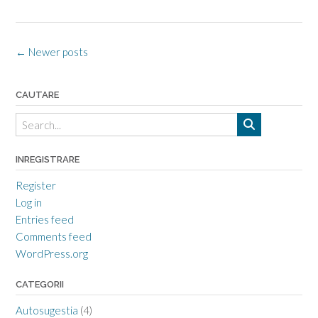
Posts
←
Newer posts
navigation
CAUTARE
INREGISTRARE
Register
Log in
Entries feed
Comments feed
WordPress.org
CATEGORII
Autosugestia
(4)