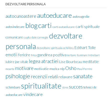
DEZVOLTARE PERSONALA
autoeducare
autocunoastere
autosugestie
carti
blog
carti spirituale
autovindecare
carti autoeducare
dezvoltare
comunicare
cuplu
dale carnegie
personala
Eckhart Tolle
dezvoltare spirituala
echilibru
emotii
gandirea pozitiva
fericire
frica
iertare
iluminare
intrebari
legea atractiei
meditatie
iubire
joe vitale
Lise Bourbeau
motivare
Osho
motivatie
nlp
muzica
moarte
Paul Ferrini
psihologie
sanatate
recenzii
relatii
relaxare
spiritualitate
succes
schimbare
tehnici de
stres
vindecare
autoeducare